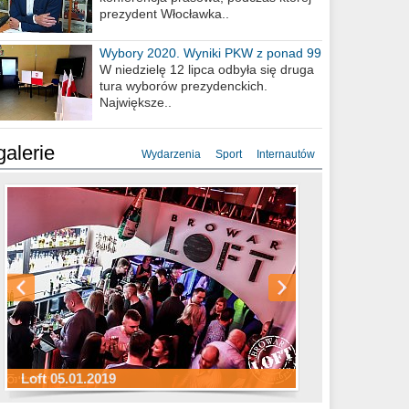
prezydent Włocławka..
Wybory 2020. Wyniki PKW z ponad 99
procent obwodów
W niedzielę 12 lipca odbyła się druga
tura wyborów prezydenckich.
Największe..
galerie
Wydarzenia
Sport
Internautów
Sylwester Hotel Młyn 31.12.2018
Sylwester Miejski 31.12.2018
Sylwester Loft 31.12.2018
Loft 05.01.2019
Sylwester Podgrodzie 31.12.2018
Sylwester Pensjonat Michelin 31.12.2018