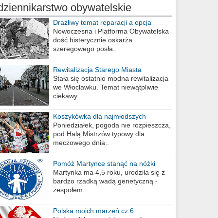
dziennikarstwo obywatelskie
Drażliwy temat reparacji a opcja
berlińska
Nowoczesna i Platforma Obywatelska
dość histerycznie oskarża
szeregowego posła..
Rewitalizacja Starego Miasta
Stała się ostatnio modna rewitalizacja
we Włocławku. Temat niewątpliwie
ciekawy...
Koszykówka dla najmłodszych
Poniedziałek, pogoda nie rozpieszcza,
pod Halą Mistrzów typowy dla
meczowego dnia..
Pomóż Martynce stanąć na nóżki
Martynka ma 4,5 roku, urodziła się z
bardzo rzadką wadą genetyczną -
zespołem..
Polska moich marzeń cz.6