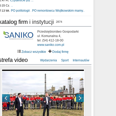
Czytaliście już :..
2:47 Pt.
..
5:15 Cz.
PO politologii . PO remontowcu Wojtkowskim mamy..
7:13 Wt.
katalog firm
i instytucji
2874
Przedsiębiorstwo Gospodarki
ul. Komunalna 4,
tel. (54) 412-18-00
www.saniko.com.pl
Zobacz wszystkie
Dodaj firmę
strefa video
Wydarzenia
Sport
Internautów
sixf33t .Last Year DRONE FOOTAGE
XXIII Sesja Rady Miasta Włocławek VIII
Ni To Ponk - W oczach mamy strach
Włocławek
kadencji w dniu 09.06.2020 r.