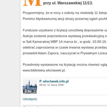
przy ul. Warszawskiej 11/13.
Przypomnijmy, że w nocy z soboty na niedzielę 11 listop
Pomimo błyskawicznej akcji straży pożarnej ogień pochł
Fundusze uzyskane z licytacji umożliwią doposażenie u
Aukcja zostanie poprzedzona wystawą przedaukcyjną obi
w Sali Kameralnej MBP 14 marca br., w godz. 10.00-16
odebrać zaproszenia w czasie trwania wystawy przedauk
prowadził Adam Zapora, nauczyciel w Prywatnym Liceu
Przedmioty wystawione na licytację można również oglądać
www.biblioteka.wloclawek.pl.
P. wloclawek.info.pl
08:32, 11 marca 2008
Udostępnij