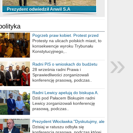
TOP 10 przechwytów Anwilu Włocławek
TOP 5 rzutów Anwilu Włocławek w BCL
Prezydent odwiedził Anwil S.A
w EBL w sezonie 2019/2020
w sezonie 2019/2020
polityka
Pogrzeb praw kobiet. Protest przed
biurem poselskim PiS
Protesty na ulicach polskich miast, to
konsekwencje wyroku Trybunału
»
Konstytucyjnego,..
Radni PiS o wnioskach do budżetu
miasta na 2021 rok
28 września radni Prawa i
Sprawiedliwości zorganizowali
konferencję prasową, podczas..
Radni Lewicy apelują do biskupa A.
Wiesława Meringa
Dziś pod Pałacem Biskupim radni
Lewicy zorganizowali konferencję
prasową, podczas..
Prezydent Włocławka:"Dyskutujmy, ale
nie obrażajmy się”
Dzisiaj w ratuszu odbyła się
konferencja prasowa, podczas której