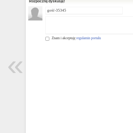
Rozpocznij dyskusję!
Znam i akceptuję
regulamin portalu
«