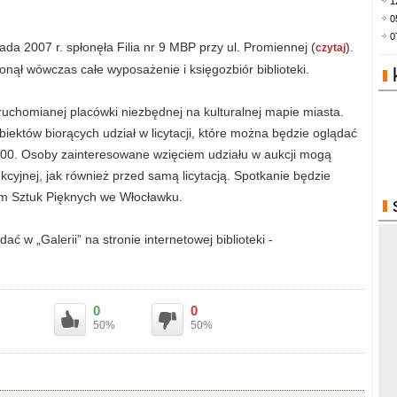
1
0
0
ada 2007 r. spłonęła Filia nr 9 MBP przy ul. Promiennej (
).
czytaj
onął wówczas całe wyposażenie i księgozbiór biblioteki.
ruchomianej placówki niezbędnej na kulturalnej mapie miasta.
ektów biorących udział w licytacji, które można będzie oglądać
.00. Osoby zainteresowane wzięciem udziału w aukcji mogą
cyjnej, jak również przed samą licytacją. Spotkanie będzie
m Sztuk Pięknych we Włocławku.
 w „Galerii” na stronie internetowej biblioteki -
0
0
50%
50%