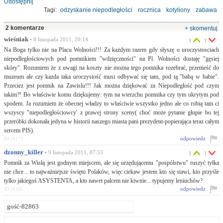
Udostępnij
Tagi:
odzyskanie niepodległości
rocznica
kotyliony
zabawa
edukacja
2 komentarze
+ skomentuj
wieśniak
• 8 listopada 2011, 20:14
1
1
Na Boga tylko nie na Placu Wolności!!! Za każdym razem gdy słyszę o uroczystosciach
niepodległościowych pod pomnikiem "wdzięczności" na Pl. Wolności dostaję "gęsiej
skóry". Rozumiem że z uwagi na koszty nie mozna tego pomnika rozebrać, przenieść do
muzeum ale czy kazda taka uroczystość musi odbywać się tam, pod tą "babą w babie".
Przeciez jest pomnik na Zawislu!!! Jak można dziękować za Niepodległość pod czym
takim?! Bo właściwie komu dziękujemy: tym na wierzchu pomnika czy tym ukrytym pod
spodem. Ja rozumiem że obecnej władzy to właściwie wszystko jedno ale co robią tam ci
wszyscy "niepodległościowcy' z prawej strony sceny( choć może pytanie głupie bo tej
przeróbki dokonała jedyna w historii naszego miasta pani prezydent-popierająca teraz całym
sercem PIS).
odpowiedz
ID:34173
dzonny_killer
• 9 listopada 2011, 07:53
1
1
Pomnik za Wisłą jest godnym miejscem, ale się urzędującemu "pospólstwu" ruszyć tyłka
nie chce... to najważniejsze święto Polaków, więc ciekaw jestem kto się stawi, kto przyśle
tylko jakiegoś ASYSTENTA, a kto nawet palcem nie kiwnie... typujemy leniuchów?
odpowiedz
ID:34185