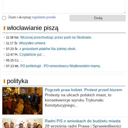
Znam i akceptuję
regulamin portalu
włocławianie piszą
Wczoraj przechodząc przez park na Słodowie..
11:38 Nd.
Wszystko umiera
11:17 Śr.
z gniazdami ptaków Na żytniej obok..
07:23 Śr.
Czytaliście już :..
12:47 Pt.
..
05:15 Cz.
PO politologii . PO remontowcu Wojtkowskim mamy..
07:13 Wt.
polityka
Pogrzeb praw kobiet. Protest przed biurem
poselskim PiS
Protesty na ulicach polskich miast, to
konsekwencje wyroku Trybunału
Konstytucyjnego,..
Radni PiS o wnioskach do budżetu miasta
na 2021 rok
28 września radni Prawa i Sprawiedliwości