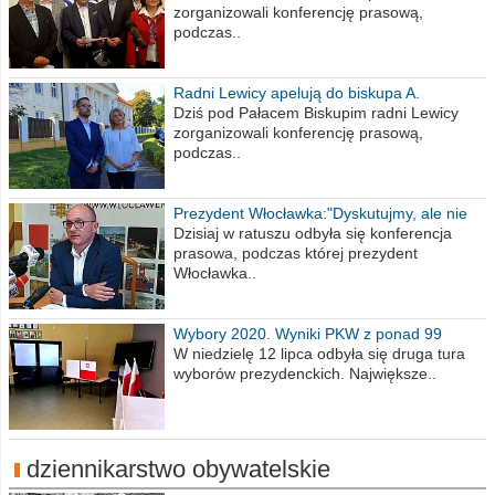
zorganizowali konferencję prasową,
podczas..
Radni Lewicy apelują do biskupa A.
Wiesława Meringa
Dziś pod Pałacem Biskupim radni Lewicy
zorganizowali konferencję prasową,
podczas..
Prezydent Włocławka:"Dyskutujmy, ale nie
obrażajmy się”
Dzisiaj w ratuszu odbyła się konferencja
prasowa, podczas której prezydent
Włocławka..
Wybory 2020. Wyniki PKW z ponad 99
procent obwodów
W niedzielę 12 lipca odbyła się druga tura
wyborów prezydenckich. Największe..
dziennikarstwo obywatelskie