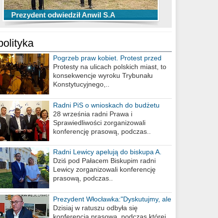
TOP 10 przechwytów Anwilu Włocławek
TOP 5 rzutów Anwilu Włocławek w BCL
Prezydent odwiedził Anwil S.A
w EBL w sezonie 2019/2020
w sezonie 2019/2020
polityka
Pogrzeb praw kobiet. Protest przed
biurem poselskim PiS
Protesty na ulicach polskich miast, to
konsekwencje wyroku Trybunału
Konstytucyjnego,..
Radni PiS o wnioskach do budżetu
miasta na 2021 rok
28 września radni Prawa i
Sprawiedliwości zorganizowali
konferencję prasową, podczas..
Radni Lewicy apelują do biskupa A.
Wiesława Meringa
Dziś pod Pałacem Biskupim radni
Lewicy zorganizowali konferencję
prasową, podczas..
Prezydent Włocławka:"Dyskutujmy, ale
nie obrażajmy się”
Dzisiaj w ratuszu odbyła się
konferencja prasowa, podczas której