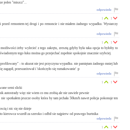
ze jeden "miszcz"...
odpowiedz
1
1
 i przed remontem tej drogi i po remoncie i nie miałem żadnego wypadku. Wystarczy
odpowiedz
1
1
możliwości żeby wylecieć z tego zakrętu, zresztą gdyby była taka opcja to byłoby to
świadomym tego łuku można go przejechać zupełnie spokojnie znacznie szybciej.
yprofilowany" - to akurat nie jest przyczyna wypadku. nie pamiętam żadnego mniej lub
ę zagapił, przeszarżował i 'skończyło się rumakowanie' :p
odpowiedz
1
1
wane semi slicki
ik autostrady więc nie wiem co mu zrobią ale nie zawiele pewnie
 nie spotkałem jeszcze osoby która by tam jechała 50km/h nawet policja pokonuje ten
ią i nic się nie dzieje
to kierowca wszedł za szeroko i odbił sie najpierw od prawego burtnika
odpowiedz
1
1