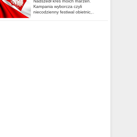
Nadszedł kres moich marzeń.
Kampania wyborcza czyli
niecodzienny festiwal obietnic,..