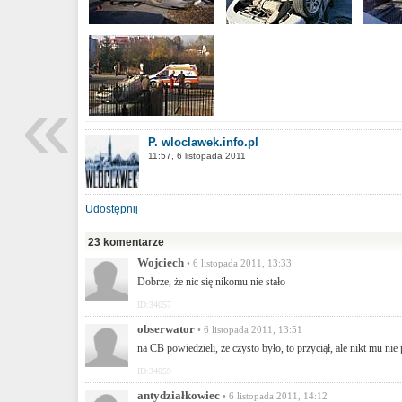
«
P. wloclawek.info.pl
11:57, 6 listopada 2011
Udostępnij
23 komentarze
Wojciech
• 6 listopada 2011, 13:33
Dobrze, że nic się nikomu nie stało
ID:34057
obserwator
• 6 listopada 2011, 13:51
na CB powiedzieli, że czysto było, to przyciął, ale nikt mu nie 
ID:34059
antydziałkowiec
• 6 listopada 2011, 14:12