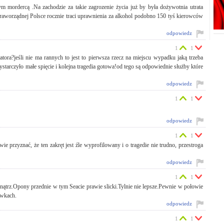
łym mordercą .Na zachodzie za takie zagrozenie życia już by była dożywotnia utrata
aworządnej Polsce rocznie traci uprawnienia za alkohol podobno 150 tyś kierowców
odpowiedz
1
1
ora?jeśli nie ma rannych to jest to pierwsza rzecz na miejscu wypadku jaką trzeba
ystarczyło małe spięcie i kolejna tragedia gotowa!od tego są odpowiednie służby które
odpowiedz
1
1
odpowiedz
1
1
wie przyznać, że ten zakręt jest źle wyprofilowany i o tragedie nie trudno, przestroga
odpowiedz
1
1
nątrz.Opony przednie w tym Seacie prawie slicki.Tylnie nie lepsze.Pewnie w połowie
ówkach.
odpowiedz
1
1