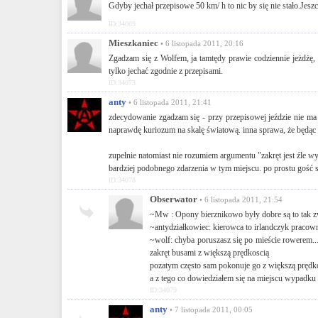
Gdyby jechał przepisowe 50 km/ h to nic by się nie stało.Jeszc
ID:34069
Mieszkaniec
• 6 listopada 2011, 20:16
Zgadzam się z Wolfem, ja tamtędy prawie codziennie jeżdżę,
tylko jechać zgodnie z przepisami.
ID:34073
anty
• 6 listopada 2011, 21:41
zdecydowanie zgadzam się - przy przepisowej jeździe nie ma 
naprawdę kuriozum na skalę światową. inna sprawa, że będąc 
zupełnie natomiast nie rozumiem argumentu "zakręt jest źle w
bardziej podobnego zdarzenia w tym miejscu. po prostu gość si
ID:34078
Obserwator
• 6 listopada 2011, 21:54
~Mw : Opony bierznikowo były dobre są to tak z
~antydziałkowiec: kierowca to irlandczyk pracown
~wolf: chyba poruszasz się po mieście rowerem...
zakręt busami z większą prędkoscią
pozatym często sam pokonuje go z większą prędkosc
a z tego co dowiedziałem się na miejscu wypadku 
ID:34079
anty
• 7 listopada 2011, 00:05