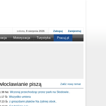
sobota,
8 sierpnia 2026
Zaloguj
Zarejestruj
kacja
Motoryzacja
Turystyka
Pracuj.pl
włocławianie piszą
Załóż nowy temat
Wczoraj przechodząc przez park na Słodowie..
1:38 Nd.
Wszystko umiera
1:17 Śr.
z gniazdami ptaków Na żytniej obok..
7:23 Śr.