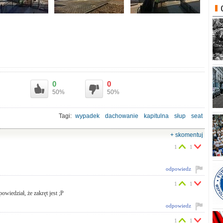
0
0
50%
50%
Tagi:
wypadek
dachowanie
kapitulna
słup
seat
+ skomentuj
1
1
odpowiedz
1
1
powiedział, że zakręt jest ;P
odpowiedz
1
1