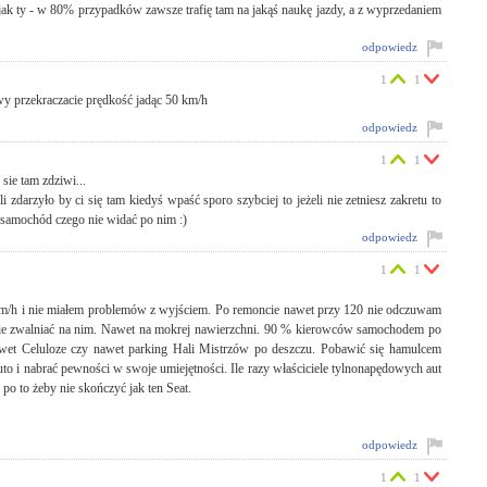
 jak ty - w 80% przypadków zawsze trafię tam na jakąś naukę jazdy, a z wyprzedaniem
odpowiedz
1
1
wy przekraczacie prędkość jadąc 50 km/h
odpowiedz
1
1
 sie tam zdziwi...
li zdarzyło by ci się tam kiedyś wpaść sporo szybciej to jeżeli nie zetniesz zakretu to
 samochód czego nie widać po nim :)
odpowiedz
1
1
km/h i nie miałem problemów z wyjściem. Po remoncie nawet przy 120 nie odczuwam
 nie zwalniać na nim. Nawet na mokrej nawierzchni. 90 % kierowców samochodem po
nawet Celuloze czy nawet parking Hali Mistrzów po deszczu. Pobawić się hamulcem
to i nabrać pewności w swoje umiejętności. Ile razy właściciele tylnonapędowych aut
o po to żeby nie skończyć jak ten Seat.
odpowiedz
1
1