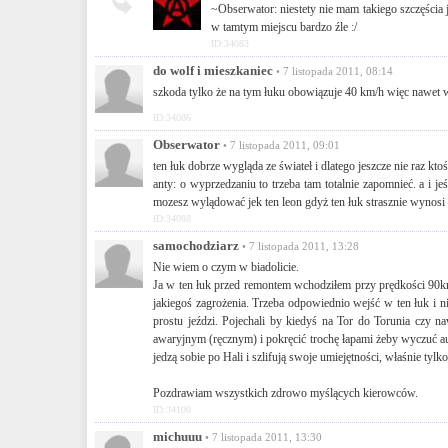
~Obserwator: niestety nie mam takiego szczęścia
w tamtym miejscu bardzo źle :/
ID:34083
do wolf i mieszkaniec
• 7 listopada 2011, 08:14
szkoda tylko że na tym łuku obowiązuje 40 km/h więc nawet 
ID:34086
Obserwator
• 7 listopada 2011, 09:01
ten łuk dobrze wygląda ze świateł i dlatego jeszcze nie raz ktoś
anty: o wyprzedzaniu to trzeba tam totalnie zapomnieć. a i jeś
mozesz wylądować jek ten leon gdyż ten łuk strasznie wynosi
ID:34088
samochodziarz
• 7 listopada 2011, 13:28
Nie wiem o czym w biadolicie.
Ja w ten łuk przed remontem wchodziłem przy prędkości 90
jakiegoś zagrożenia. Trzeba odpowiednio wejść w ten łuk i
prostu jeździ. Pojechali by kiedyś na Tor do Torunia czy 
awaryjnym (ręcznym) i pokręcić trochę łapami żeby wyczuć au
jedzą sobie po Hali i szlifują swoje umiejętności, właśnie tylk
Pozdrawiam wszystkich zdrowo myślących kierowców.
ID:34100
michuuu
• 7 listopada 2011, 13:30