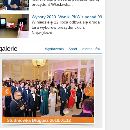
prezydent Włocławka..
Wybory 2020. Wyniki PKW z ponad 99
procent obwodów
W niedzielę 12 lipca odbyła się druga
tura wyborów prezydenckich.
Największe..
galerie
Wydarzenia
Sport
Internautów
Studniówka ZS Ekonomicznych
Studniówka Kopernik 2019.01.11
Studniówka LMK 2019.01.05
2019.01.05
Studniówka Długosz 2019.01.12
ZS Budowlanych 2019.01.12
Studniówka LZK 2019.01.11