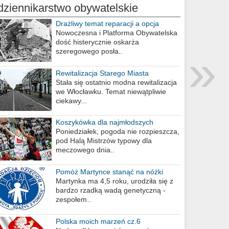
dziennikarstwo obywatelskie
Drażliwy temat reparacji a opcja
berlińska
Nowoczesna i Platforma Obywatelska
dość histerycznie oskarża
»
szeregowego posła..
Rewitalizacja Starego Miasta
Stała się ostatnio modna rewitalizacja
we Włocławku. Temat niewątpliwie
ciekawy...
Koszykówka dla najmłodszych
Poniedziałek, pogoda nie rozpieszcza,
pod Halą Mistrzów typowy dla
meczowego dnia..
Pomóż Martynce stanąć na nóżki
Martynka ma 4,5 roku, urodziła się z
bardzo rzadką wadą genetyczną -
zespołem..
Polska moich marzeń cz.6