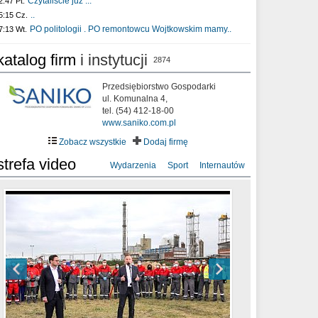
Czytaliście już :..
2:47 Pt.
..
5:15 Cz.
PO politologii . PO remontowcu Wojtkowskim mamy..
7:13 Wt.
katalog firm
i instytucji
2874
Przedsiębiorstwo Gospodarki
ul. Komunalna 4,
tel. (54) 412-18-00
www.saniko.com.pl
Zobacz wszystkie
Dodaj firmę
strefa video
Wydarzenia
Sport
Internautów
sixf33t .Last Year DRONE FOOTAGE
XXIII Sesja Rady Miasta Włocławek VIII
Ni To Ponk - W oczach mamy strach
Włocławek
kadencji w dniu 09.06.2020 r.