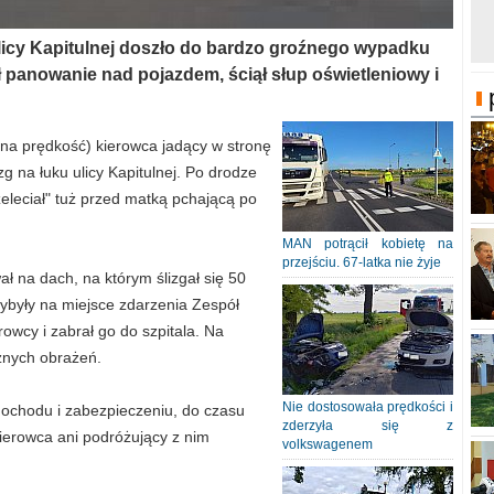
ulicy Kapitulnej doszło do bardzo groźnego wypadku
 panowanie nad pojazdem, ściął słup oświetleniowy i
na prędkość) kierowca jadący w stronę
g na łuku ulicy Kapitulnej. Po drodze
zeleciał" tuż przed matką pchającą po
MAN potrącił kobietę na
przejściu. 67-latka nie żyje
ł na dach, na którym ślizgał się 50
zybyły na miejsce zdarzenia Zespół
owcy i zabrał go do szpitala. Na
żnych obrażeń.
Nie dostosowała prędkości i
mochodu i zabezpieczeniu, do czasu
zderzyła się z
ierowca ani podróżujący z nim
volkswagenem