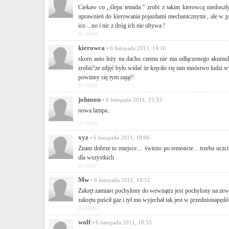
Ciekaw co ,,ślepa temida '' zrobi z takim kierowcą niedosz
uprawnień do kierowania pojazdami mechanicznymi , ale w pr
ico ...no i nic z dróg ich nie ubywa !
ID:34060
kierowca
• 6 listopada 2011, 14:16
skoro auto leży na dachu czemu nie ma odłączonego akumulat
zrobić!ze zdjęć było widać że kręciło się tam mnóstwo ludzi w
powinny się tym zająć!
ID:34061
johnson
• 6 listopada 2011, 15:33
nowa lampa..
ID:34065
xyz
• 6 listopada 2011, 18:06
Znam dobrze to miejsce.... świeżo po remoncie... trzeba uczci
dla wszystkich
ID:34067
Mw
• 6 listopada 2011, 18:52
Zakręt zamiast pochylony do wewnątrz jest pochylony na zew
zakrętu puścił gaz i tył mu wyjechał tak jest w przednionapęd
ID:34068
wolf
• 6 listopada 2011, 18:55