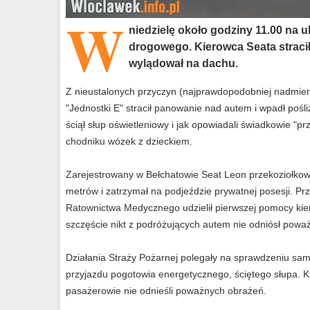
W
niedzielę około godziny 11.00 na 
drogowego. Kierowca Seata stracił
wylądował na dachu.
Z nieustalonych przyczyn (najprawdopodobniej nadmier
"Jednostki E" stracił panowanie nad autem i wpadł pośliz
ściął słup oświetleniowy i jak opowiadali świadkowie "pr
chodniku wózek z dzieckiem.
Zarejestrowany w Bełchatowie Seat Leon przekoziołkowa
metrów i zatrzymał na podjeździe prywatnej posesji. Pr
Ratownictwa Medycznego udzielił pierwszej pomocy kier
szczęście nikt z podróżujących autem nie odniósł powa
Działania Straży Pożarnej polegały na sprawdzeniu sa
przyjazdu pogotowia energetycznego, ściętego słupa. K
pasażerowie nie odnieśli poważnych obrażeń.