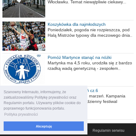
Włocławku. Temat niewątpliwie ciekawy...
Koszykówka dla najmłodszych
Poniedziałek, pogoda nie rozpieszcza, pod
Halą Mistrzów typowy dla meczowego dnia..
Pomóż Martynce stanąć na nóżki
Martynka ma 4,5 roku, urodziła się z bardzo
rzadką wadą genetyczną - zespołem..
Polska moich marzeń cz.6
Szanowny Internauto, informujemy, że
Nadszedł kres moich marzeń. Kampania
zaktualizowaliśmy Politykę prywatności oraz
wyborcza czyli niecodzienny festiwal
Regulamin portalu. Używamy plików cookie do
obietnic,..
poprawnego funkcjonowania portalu.
Polityka prywatności
Akceptuję
© 2007-2026 Włocławski Portal informacyjny
Regulamin serwisu