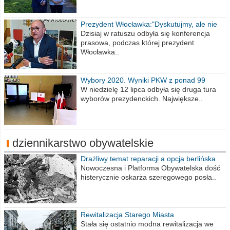
Prezydent Włocławka:"Dyskutujmy, ale nie
obrażajmy się”
Dzisiaj w ratuszu odbyła się konferencja
prasowa, podczas której prezydent
Włocławka..
Wybory 2020. Wyniki PKW z ponad 99
procent obwodów
W niedzielę 12 lipca odbyła się druga tura
wyborów prezydenckich. Największe..
dziennikarstwo obywatelskie
Drażliwy temat reparacji a opcja berlińska
Nowoczesna i Platforma Obywatelska dość
histerycznie oskarża szeregowego posła..
Rewitalizacja Starego Miasta
Stała się ostatnio modna rewitalizacja we