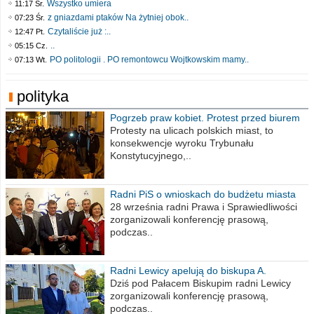
Wszystko umiera
11:17 Śr.
z gniazdami ptaków Na żytniej obok..
07:23 Śr.
Czytaliście już :..
12:47 Pt.
..
05:15 Cz.
PO politologii . PO remontowcu Wojtkowskim mamy..
07:13 Wt.
polityka
Pogrzeb praw kobiet. Protest przed biurem
poselskim PiS
Protesty na ulicach polskich miast, to
konsekwencje wyroku Trybunału
Konstytucyjnego,..
Radni PiS o wnioskach do budżetu miasta
na 2021 rok
28 września radni Prawa i Sprawiedliwości
zorganizowali konferencję prasową,
podczas..
Radni Lewicy apelują do biskupa A.
Wiesława Meringa
Dziś pod Pałacem Biskupim radni Lewicy
zorganizowali konferencję prasową,
podczas..