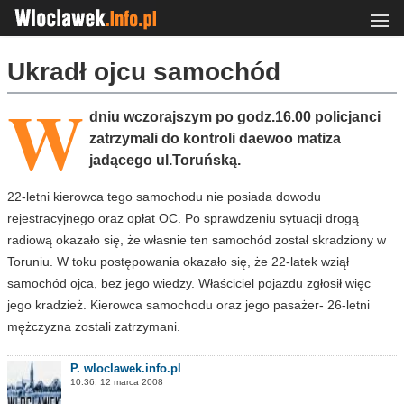
Ukradł ojcu samochód
W
dniu wczorajszym po godz.16.00 policjanci
zatrzymali do kontroli daewoo matiza
jadącego ul.Toruńską.
22-letni kierowca tego samochodu nie posiada dowodu
rejestracyjnego oraz opłat OC. Po sprawdzeniu sytuacji drogą
radiową okazało się, że własnie ten samochód został skradziony w
Toruniu. W toku postępowania okazało się, że 22-latek wziął
samochód ojca, bez jego wiedzy. Właściciel pojazdu zgłosił więc
jego kradzież. Kierowca samochodu oraz jego pasażer- 26-letni
mężczyzna zostali zatrzymani.
P. wloclawek.info.pl
10:36, 12 marca 2008