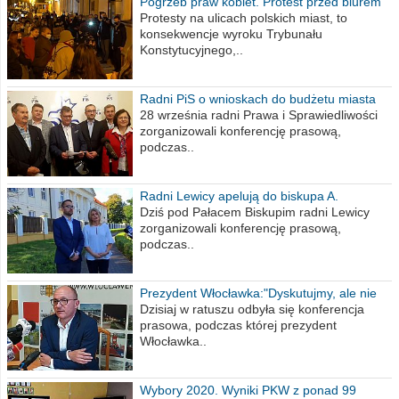
Pogrzeb praw kobiet. Protest przed biurem
poselskim PiS
Protesty na ulicach polskich miast, to
konsekwencje wyroku Trybunału
Konstytucyjnego,..
Radni PiS o wnioskach do budżetu miasta
na 2021 rok
28 września radni Prawa i Sprawiedliwości
zorganizowali konferencję prasową,
podczas..
Radni Lewicy apelują do biskupa A.
Wiesława Meringa
Dziś pod Pałacem Biskupim radni Lewicy
zorganizowali konferencję prasową,
podczas..
Prezydent Włocławka:"Dyskutujmy, ale nie
obrażajmy się”
Dzisiaj w ratuszu odbyła się konferencja
prasowa, podczas której prezydent
Włocławka..
Wybory 2020. Wyniki PKW z ponad 99