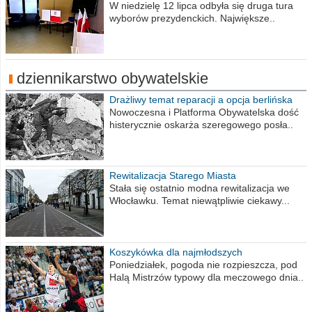
procent obwodów
W niedzielę 12 lipca odbyła się druga tura
wyborów prezydenckich. Największe..
dziennikarstwo obywatelskie
Drażliwy temat reparacji a opcja berlińska
Nowoczesna i Platforma Obywatelska dość
histerycznie oskarża szeregowego posła..
Rewitalizacja Starego Miasta
Stała się ostatnio modna rewitalizacja we
Włocławku. Temat niewątpliwie ciekawy...
Koszykówka dla najmłodszych
Poniedziałek, pogoda nie rozpieszcza, pod
Halą Mistrzów typowy dla meczowego dnia..