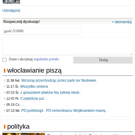
Udostępnij
Rozpocznij dyskusję!
+ skomentuj
Znam i akceptuję
regulamin portalu
włocławianie piszą
Wczoraj przechodząc przez park na Słodowie..
11:38 Nd.
Wszystko umiera
11:17 Śr.
z gniazdami ptaków Na żytniej obok..
07:23 Śr.
Czytaliście już :..
12:47 Pt.
..
05:15 Cz.
PO politologii . PO remontowcu Wojtkowskim mamy..
07:13 Wt.
polityka