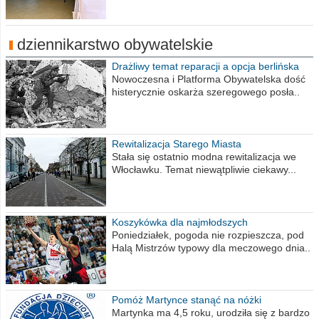
dziennikarstwo obywatelskie
Drażliwy temat reparacji a opcja berlińska
Nowoczesna i Platforma Obywatelska dość
histerycznie oskarża szeregowego posła..
Rewitalizacja Starego Miasta
Stała się ostatnio modna rewitalizacja we
Włocławku. Temat niewątpliwie ciekawy...
Koszykówka dla najmłodszych
Poniedziałek, pogoda nie rozpieszcza, pod
Halą Mistrzów typowy dla meczowego dnia..
Pomóż Martynce stanąć na nóżki
Martynka ma 4,5 roku, urodziła się z bardzo