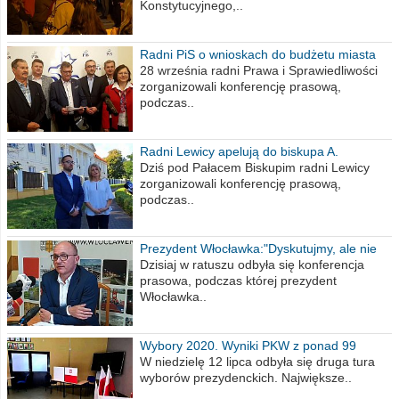
Konstytucyjnego,..
Radni PiS o wnioskach do budżetu miasta
na 2021 rok
28 września radni Prawa i Sprawiedliwości
zorganizowali konferencję prasową,
podczas..
Radni Lewicy apelują do biskupa A.
Wiesława Meringa
Dziś pod Pałacem Biskupim radni Lewicy
zorganizowali konferencję prasową,
podczas..
Prezydent Włocławka:"Dyskutujmy, ale nie
obrażajmy się”
Dzisiaj w ratuszu odbyła się konferencja
prasowa, podczas której prezydent
Włocławka..
Wybory 2020. Wyniki PKW z ponad 99
procent obwodów
W niedzielę 12 lipca odbyła się druga tura
wyborów prezydenckich. Największe..