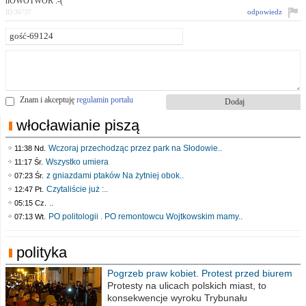
nOWOTWÓR :-(
odpowiedz
ID:36737
Znam i akceptuję
regulamin portalu
włocławianie piszą
Wczoraj przechodząc przez park na Słodowie..
11:38 Nd.
Wszystko umiera
11:17 Śr.
z gniazdami ptaków Na żytniej obok..
07:23 Śr.
Czytaliście już :..
12:47 Pt.
..
05:15 Cz.
PO politologii . PO remontowcu Wojtkowskim mamy..
07:13 Wt.
polityka
Pogrzeb praw kobiet. Protest przed biurem
poselskim PiS
Protesty na ulicach polskich miast, to
konsekwencje wyroku Trybunału