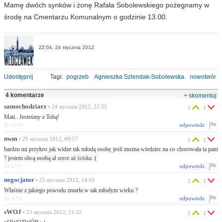
Mamę dwóch synków i żonę Rafała Sobolewskiego pożegnamy w
środę na Cmentarzu Komunalnym o godzinie 13.00.
22:04, 24 stycznia 2012
Udostępnij
Tagi:
pogrzeb
Agnieszka Szlendak-Sobolewska
nowotwór
4 komentarze
+ skomentuj
samochodziarz
• 24 stycznia 2012, 22:55
1
1
Mati.. Jesteśmy z Tobą!
odpowiedz
ID:36708
nwm
• 25 stycznia 2012, 09:57
1
1
bardzo mi przykro jak widze tak młodą osobę jesli mozna wiedziec na co chorowała ta pani
? jestem obcą osobą al serce aż ściska :(
odpowiedz
ID:36719
negocjator
• 25 stycznia 2012, 14:10
1
1
Właśnie z jakiego powodu zmarła w tak młodym wieku ?
odpowiedz
ID:36725
sWÓJ
• 25 stycznia 2012, 21:32
1
1