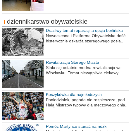
dziennikarstwo obywatelskie
Drażliwy temat reparacji a opcja berlińska
Nowoczesna i Platforma Obywatelska dość
histerycznie oskarża szeregowego posła..
Rewitalizacja Starego Miasta
Stała się ostatnio modna rewitalizacja we
Włocławku. Temat niewątpliwie ciekawy...
Koszykówka dla najmłodszych
Poniedziałek, pogoda nie rozpieszcza, pod
Halą Mistrzów typowy dla meczowego dnia..
Pomóż Martynce stanąć na nóżki