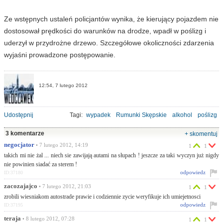
Ze wstępnych ustaleń policjantów wynika, że kierujący pojazdem nie
dostosował prędkości do warunków na drodze, wpadł w poślizg i
uderzył w przydrożne drzewo. Szczegółowe okoliczności zdarzenia
wyjaśni prowadzone postępowanie.
12:54, 7 lutego 2012
Udostępnij
Tagi:
wypadek
Rumunki Skępskie
alkohol
poślizg
3 komentarze
+ skomentuj
negocjator
• 7 lutego 2012, 14:19
1
1
takich mi nie żal ... niech sie zawijają autami na słupach ! jeszcze za taki wyczyn już nigdy
nie powinien siadać za sterem !
odpowiedz
ID:37180
zacozajajco
• 7 lutego 2012, 21:03
1
1
zrobili wiesniakom autostrade prawie i codziennie zycie weryfikuje ich umiejetnosci
odpowiedz
ID:37195
teraja
• 8 lutego 2012, 07:28
1
1