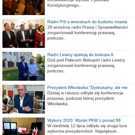
Konstytucyjnego,..
Radni PiS o wnioskach do budżetu miasta
na 2021 rok
28 września radni Prawa i Sprawiedliwości
zorganizowali konferencję prasową,
podczas..
Radni Lewicy apelują do biskupa A.
Wiesława Meringa
Dziś pod Pałacem Biskupim radni Lewicy
zorganizowali konferencję prasową,
podczas..
Prezydent Włocławka:"Dyskutujmy, ale nie
obrażajmy się”
Dzisiaj w ratuszu odbyła się konferencja
prasowa, podczas której prezydent
Włocławka..
Wybory 2020. Wyniki PKW z ponad 99
procent obwodów
W niedzielę 12 lipca odbyła się druga tura
wyborów prezydenckich. Największe..