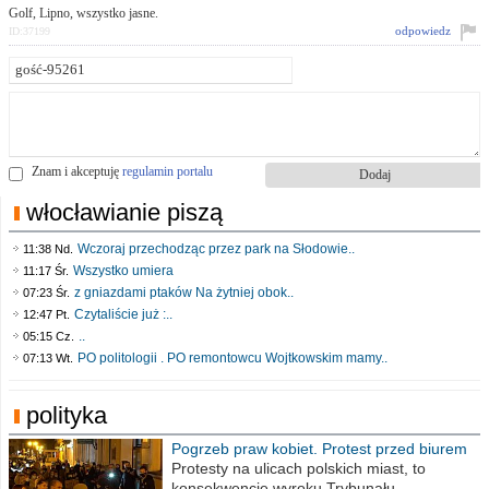
Golf, Lipno, wszystko jasne.
odpowiedz
ID:37199
Znam i akceptuję
regulamin portalu
włocławianie piszą
Wczoraj przechodząc przez park na Słodowie..
11:38 Nd.
Wszystko umiera
11:17 Śr.
z gniazdami ptaków Na żytniej obok..
07:23 Śr.
Czytaliście już :..
12:47 Pt.
..
05:15 Cz.
PO politologii . PO remontowcu Wojtkowskim mamy..
07:13 Wt.
polityka
Pogrzeb praw kobiet. Protest przed biurem
poselskim PiS
Protesty na ulicach polskich miast, to
konsekwencje wyroku Trybunału