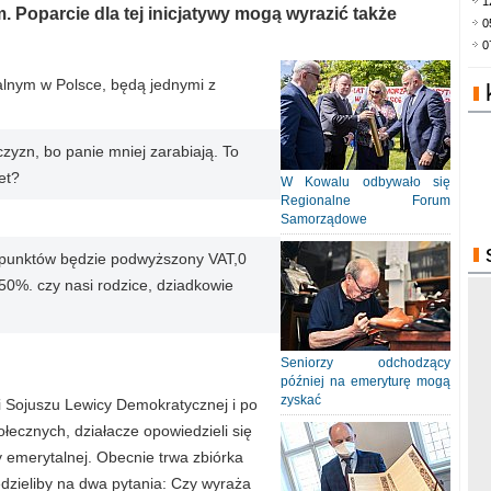
1
 Poparcie dla tej inicjatywy mogą wyrazić także
0
0
alnym w Polsce, będą jednymi z
zyzn, bo panie mniej zarabiają. To
et?
W Kowalu odbywało się
Regionalne Forum
Samorządowe
 8 punktów będzie podwyższony VAT,0
0%. czy nasi rodzice, dziadkowie
Seniorzy odchodzący
później na emeryturę mogą
zyskać
i Sojuszu Lewicy Demokratycznej i po
łecznych, działacze opowiedzieli się
emerytalnej. Obecnie trwa zbiórka
zieliby na dwa pytania: Czy wyraża