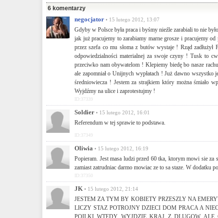
6 komentarzy
negocjator
• 15 lutego 2012, 13:07
Gdyby w Polsce była praca i byśmy nieźle zarabiali to nie by
jak już pracujemy to zarabiamy marne grosze i pracujemy od
przez szefa co mu słoma z butów wystaje ! Rząd zadłużył Po
odpowiedzialności materialnej za swoje czyny ! Tusk to c
przeciwko nam obywatelom ! Klepiemy biedę bo nasze rachunk
ale zapomniał o Unijnych wypłatach ! Już dawno wszystko je
średniowiecza ! Jestem za strajkiem który można śmiało w
Wyjdźmy na ulice i zaprotestujmy !
ID:37339
Soldier
• 15 lutego 2012, 16:01
Referendum w tej sprawie to podstawa.
ID:37349
Oliwia
• 15 lutego 2012, 16:19
Popieram. Jest masa ludzi przed 60 tka, ktorym mowi sie za 
zamiast zatrudniac darmo mowiac ze to sa staze. W dodatku pod
ID:37350
JK
• 15 lutego 2012, 21:14
JESTEM ZA TYM BY KOBIETY PRZESZLY NA EMERYT
LICZY STAZ POTROJNY DZIECI DOM PRACA A NIE
POILKI WTEDY WYJDZIE KRAJ Z DLUGOW ALE