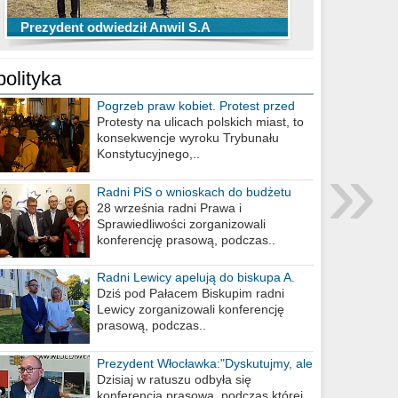
TOP 10 przechwytów Anwilu Włocławek
TOP 5 rzutów Anwilu Włocławek w BCL
Prezydent odwiedził Anwil S.A
w EBL w sezonie 2019/2020
w sezonie 2019/2020
polityka
Pogrzeb praw kobiet. Protest przed
biurem poselskim PiS
Protesty na ulicach polskich miast, to
konsekwencje wyroku Trybunału
»
Konstytucyjnego,..
Radni PiS o wnioskach do budżetu
miasta na 2021 rok
28 września radni Prawa i
Sprawiedliwości zorganizowali
konferencję prasową, podczas..
Radni Lewicy apelują do biskupa A.
Wiesława Meringa
Dziś pod Pałacem Biskupim radni
Lewicy zorganizowali konferencję
prasową, podczas..
Prezydent Włocławka:"Dyskutujmy, ale
nie obrażajmy się”
Dzisiaj w ratuszu odbyła się
konferencja prasowa, podczas której