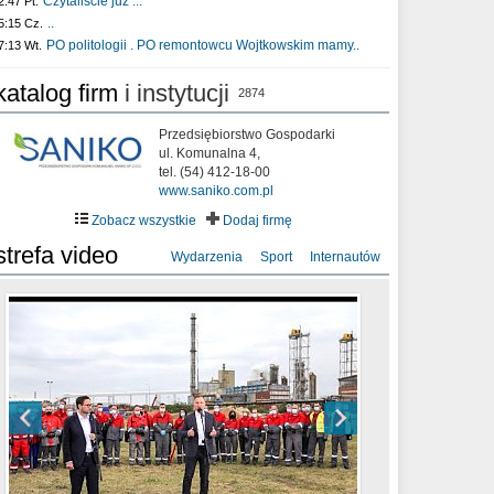
Czytaliście już :..
2:47 Pt.
..
5:15 Cz.
PO politologii . PO remontowcu Wojtkowskim mamy..
7:13 Wt.
katalog firm
i instytucji
2874
Przedsiębiorstwo Gospodarki
ul. Komunalna 4,
tel. (54) 412-18-00
www.saniko.com.pl
Zobacz wszystkie
Dodaj firmę
strefa video
Wydarzenia
Sport
Internautów
sixf33t .Last Year DRONE FOOTAGE
XXIII Sesja Rady Miasta Włocławek VIII
Ni To Ponk - W oczach mamy strach
Włocławek
kadencji w dniu 09.06.2020 r.