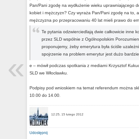
Pan/Pani zgodę na wydłużenie wieku uprawniającego do 
kobiet i mężczyzn? Czy wyraża Pan/Pani zgodę na to, a
mężczyzna po przepracowaniu 40 lat mieli prawo do e
Te pytania odzwierciedlają dwie całkowicie inne
przez SLD wspólnie z Ogólnopolskim Porozumi
proponujemy, żeby emerytura była ściśle uzależn
«
spojrzenie na problem emerytur jest dużo bardzie
e – mówił podczas spotkania z mediami Krzysztof Kukuc
SLD we Włocławku.
Podpisy pod wnioskiem na temat referendum można skła
10.00 do 14.00.
12:25, 15 lutego 2012
Udostępnij