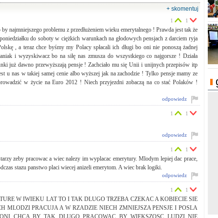
+ skomentuj
1
1
ło by najmniejszego problemu z przedłużeniem wieku emerytalnego ! Prawda jest tak że
 poniedziałku do soboty w ciężkich warunkach na głodowych pensjach z darciem ryja
lskę , a teraz chce byśmy my Polacy spłacali ich długi bo oni nie ponoszą żadnej
waniak i wyzyskiwacz bo na siłę nas zmusza do wszystkiego co najgorsze ! Działa
i już dawno przewyższają pensje ! Zachciało mu się Unii i unijnych przepisów itp
st u nas w takiej samej cenie albo wyższej jak na zachodzie ! Tylko pensje mamy ze
prowadzić w życie na Euro 2012 ! Niech przyjezdni zobaczą na co stać Polaków !
odpowiedz
1
1
odpowiedz
1
1
starzy zeby pracowac a wiec nalezy im wyplacac emerytury. Mlodym lepiej dac prace,
czas stazu panstwo placi wiecej anizeli emerytom. A wiec brak logiki.
odpowiedz
1
1
URE W IWIEKU LAT TO I TAK DLUGO TRZEBA CZEKAC A KOBIECIE SIE
CH MLODZI PRACUJA A W RZADZIE NIECH ZMNIEJSZA PENSJE I POSLA
 ONI CHCA BY TAK DLUGO PRACOWAC BY WIEKSZOSC LUDZI NIE