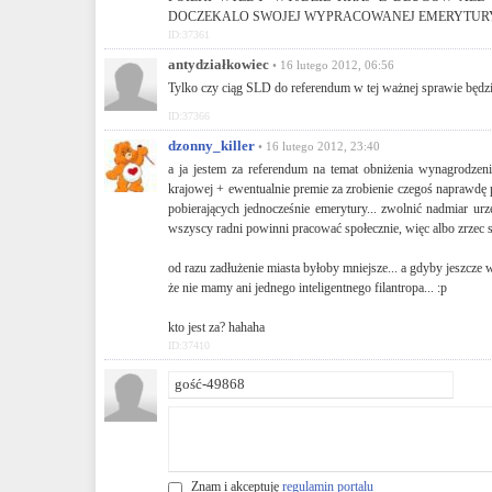
DOCZEKALO SWOJEJ WYPRACOWANEJ EMERYTUR
ID:37361
antydziałkowiec
• 16 lutego 2012, 06:56
Tylko czy ciąg SLD do referendum w tej ważnej sprawie będzie r
ID:37366
dzonny_killer
• 16 lutego 2012, 23:40
a ja jestem za referendum na temat obniżenia wynagrodzen
krajowej + ewentualnie premie za zrobienie czegoś naprawdę 
pobierających jednocześnie emerytury... zwolnić nadmiar urz
wszyscy radni powinni pracować społecznie, więc albo zrzec s
od razu zadłużenie miasta byłoby mniejsze... a gdyby jeszcze 
że nie mamy ani jednego inteligentnego filantropa... :p
kto jest za? hahaha
ID:37410
Znam i akceptuję
regulamin portalu