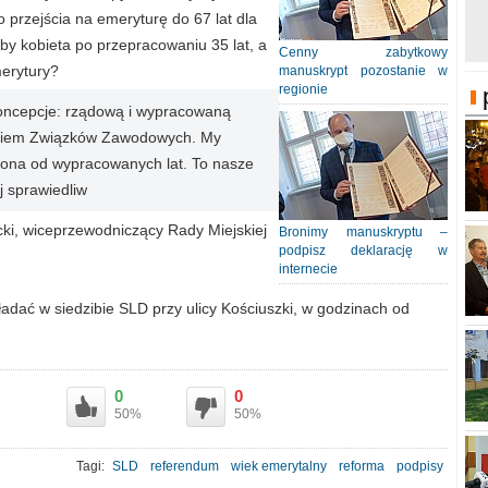
przejścia na emeryturę do 67 lat dla
by kobieta po przepracowaniu 35 lat, a
Cenny zabytkowy
merytury?
manuskrypt pozostanie w
regionie
 koncepcje: rządową i wypracowaną
eniem Związków Zawodowych. My
iona od wypracowanych lat. To nasze
j sprawiedliw
ki, wiceprzewodniczący Rady Miejskiej
Bronimy manuskryptu –
podpisz deklarację w
internecie
dać w siedzibie SLD przy ulicy Kościuszki, w godzinach od
0
0
50%
50%
Tagi:
SLD
referendum
wiek emerytalny
reforma
podpisy