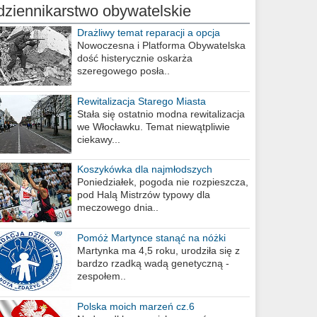
dziennikarstwo obywatelskie
Drażliwy temat reparacji a opcja
berlińska
Nowoczesna i Platforma Obywatelska
dość histerycznie oskarża
szeregowego posła..
Rewitalizacja Starego Miasta
Stała się ostatnio modna rewitalizacja
we Włocławku. Temat niewątpliwie
ciekawy...
Koszykówka dla najmłodszych
Poniedziałek, pogoda nie rozpieszcza,
pod Halą Mistrzów typowy dla
meczowego dnia..
Pomóż Martynce stanąć na nóżki
Martynka ma 4,5 roku, urodziła się z
bardzo rzadką wadą genetyczną -
zespołem..
Polska moich marzeń cz.6