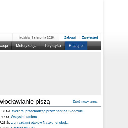
niedziela,
9 sierpnia 2026
Zaloguj
Zarejestruj
kacja
Motoryzacja
Turystyka
Pracuj.pl
włocławianie piszą
Załóż nowy temat
Wczoraj przechodząc przez park na Słodowie..
1:38 Nd.
Wszystko umiera
1:17 Śr.
z gniazdami ptaków Na żytniej obok..
7:23 Śr.