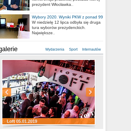
prezydent Włocławka..
Wybory 2020. Wyniki PKW z ponad 99
procent obwodów
W niedzielę 12 lipca odbyła się druga
tura wyborów prezydenckich.
Największe..
galerie
Wydarzenia
Sport
Internautów
Sylwester Hotel Młyn 31.12.2018
Sylwester Miejski 31.12.2018
Sylwester Loft 31.12.2018
Loft 05.01.2019
Sylwester Podgrodzie 31.12.2018
Sylwester Pensjonat Michelin 31.12.2018