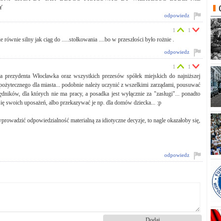
Y
odpowiedz
1
1
ównie silny jak ciąg do .....stołkowania ....bo w przeszłości było rożnie .
odpowiedz
1
1
ia prezydenta Włocławka oraz wszystkich prezesów spółek miejskich do najniższej
pożytecznego dla miasta... podobnie należy uczynić z wszelkimi zarządami, pousuwać
ędników, dla których nie ma pracy, a posadka jest wyłącznie za "zasługi"... ponadto
ię swoich uposażeń, albo przekazywać je np. dla domów dziecka... :p
wprowadzić odpowiedzialność materialną za idiotyczne decyzje, to nagle okazałoby się,
odpowiedz