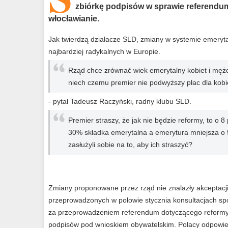
zbiórkę podpisów w sprawie referendum.
włocławianie.
Jak twierdzą działacze SLD, zmiany w systemie emeryt
najbardziej radykalnych w Europie.
Rząd chce zrównać wiek emerytalny kobiet i mężc
niech czemu premier nie podwyższy płac dla kobi
- pytał Tadeusz Raczyński, radny klubu SLD.
Premier straszy, że jak nie będzie reformy, to o
30% składka emerytalna a emerytura mniejsza o 5
zasłużyli sobie na to, aby ich straszyć?
Zmiany proponowane przez rząd nie znalazły akceptacj
przeprowadzonych w połowie stycznia konsultacjach spo
za przeprowadzeniem referendum dotyczącego reformy 
podpisów pod wnioskiem obywatelskim. Polacy odpowied