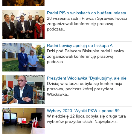
Radni PiS o wnioskach do budżetu miasta
na 2021 rok
28 września radni Prawa i Sprawiedliwości
zorganizowali konferencję prasową,
podczas..
Radni Lewicy apelują do biskupa A.
Wiesława Meringa
Dziś pod Pałacem Biskupim radni Lewicy
zorganizowali konferencję prasową,
podczas..
Prezydent Włocławka:"Dyskutujmy, ale nie
obrażajmy się”
Dzisiaj w ratuszu odbyła się konferencja
prasowa, podczas której prezydent
Włocławka..
Wybory 2020. Wyniki PKW z ponad 99
procent obwodów
W niedzielę 12 lipca odbyła się druga tura
wyborów prezydenckich. Największe..