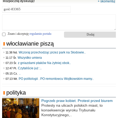
Rozpocznij dyskusję!
+ skomentuj
Znam i akceptuję
regulamin portalu
włocławianie piszą
Wczoraj przechodząc przez park na Słodowie..
11:38 Nd.
Wszystko umiera
11:17 Śr.
z gniazdami ptaków Na żytniej obok..
07:23 Śr.
Czytaliście już :..
12:47 Pt.
..
05:15 Cz.
PO politologii . PO remontowcu Wojtkowskim mamy..
07:13 Wt.
polityka
Pogrzeb praw kobiet. Protest przed biurem
poselskim PiS
Protesty na ulicach polskich miast, to
konsekwencje wyroku Trybunału
Konstytucyjnego,..