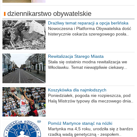
dziennikarstwo obywatelskie
Drażliwy temat reparacji a opcja berlińska
Nowoczesna i Platforma Obywatelska dość
histerycznie oskarża szeregowego posła..
Rewitalizacja Starego Miasta
Stała się ostatnio modna rewitalizacja we
Włocławku. Temat niewątpliwie ciekawy...
Koszykówka dla najmłodszych
Poniedziałek, pogoda nie rozpieszcza, pod
Halą Mistrzów typowy dla meczowego dnia..
Pomóż Martynce stanąć na nóżki
Martynka ma 4,5 roku, urodziła się z bardzo
rzadką wadą genetyczną - zespołem..