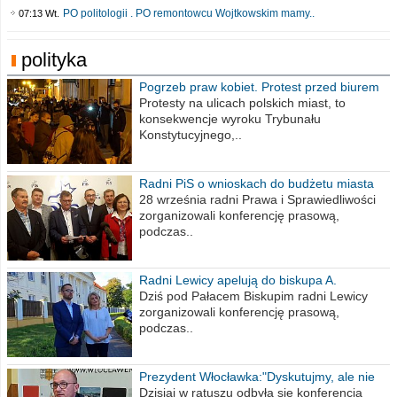
PO politologii . PO remontowcu Wojtkowskim mamy..
07:13 Wt.
polityka
Pogrzeb praw kobiet. Protest przed biurem
poselskim PiS
Protesty na ulicach polskich miast, to
konsekwencje wyroku Trybunału
Konstytucyjnego,..
Radni PiS o wnioskach do budżetu miasta
na 2021 rok
28 września radni Prawa i Sprawiedliwości
zorganizowali konferencję prasową,
podczas..
Radni Lewicy apelują do biskupa A.
Wiesława Meringa
Dziś pod Pałacem Biskupim radni Lewicy
zorganizowali konferencję prasową,
podczas..
Prezydent Włocławka:"Dyskutujmy, ale nie
obrażajmy się”
Dzisiaj w ratuszu odbyła się konferencja