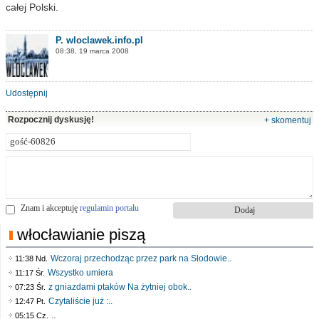
całej Polski.
P. wloclawek.info.pl
08:38, 19 marca 2008
Udostępnij
Rozpocznij dyskusję!
+ skomentuj
Znam i akceptuję
regulamin portalu
włocławianie piszą
Wczoraj przechodząc przez park na Słodowie..
11:38 Nd.
Wszystko umiera
11:17 Śr.
z gniazdami ptaków Na żytniej obok..
07:23 Śr.
Czytaliście już :..
12:47 Pt.
..
05:15 Cz.