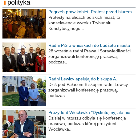
polityka
Pogrzeb praw kobiet. Protest przed biurem
poselskim PiS
Protesty na ulicach polskich miast, to
konsekwencje wyroku Trybunału
Konstytucyjnego,..
Radni PiS o wnioskach do budżetu miasta
na 2021 rok
28 września radni Prawa i Sprawiedliwości
zorganizowali konferencję prasową,
podczas..
Radni Lewicy apelują do biskupa A.
Wiesława Meringa
Dziś pod Pałacem Biskupim radni Lewicy
zorganizowali konferencję prasową,
podczas..
Prezydent Włocławka:"Dyskutujmy, ale nie
obrażajmy się”
Dzisiaj w ratuszu odbyła się konferencja
prasowa, podczas której prezydent
Włocławka..