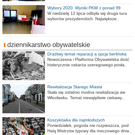
Wybory 2020. Wyniki PKW z ponad 99
procent obwodów
W niedzielę 12 lipca odbyła się druga tura
wyborów prezydenckich. Największe..
dziennikarstwo obywatelskie
Drażliwy temat reparacji a opcja berlińska
Nowoczesna i Platforma Obywatelska dość
histerycznie oskarża szeregowego posła..
Rewitalizacja Starego Miasta
Stała się ostatnio modna rewitalizacja we
Włocławku. Temat niewątpliwie ciekawy...
Koszykówka dla najmłodszych
Poniedziałek, pogoda nie rozpieszcza, pod
Halą Mistrzów typowy dla meczowego dnia..