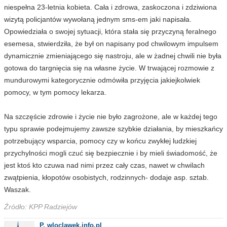
niespełna 23-letnia kobieta. Cała i zdrowa, zaskoczona i zdziwiona
wizytą policjantów wywołaną jednym sms-em jaki napisała.
Opowiedziała o swojej sytuacji, która stała się przyczyną feralnego
esemesa, stwierdziła, że był on napisany pod chwilowym impulsem
dynamicznie zmieniającego się nastroju, ale w żadnej chwili nie była
gotowa do targnięcia się na własne życie. W trwającej rozmowie z
mundurowymi kategorycznie odmówiła przyjęcia jakiejkolwiek
pomocy, w tym pomocy lekarza.
Na szczęście zdrowie i życie nie było zagrożone, ale w każdej tego
typu sprawie podejmujemy zawsze szybkie działania, by mieszkańcy
potrzebujący wsparcia, pomocy czy w końcu zwykłej ludzkiej
przychylności mogli czuć się bezpiecznie i by mieli świadomość, że
jest ktoś kto czuwa nad nimi przez cały czas, nawet w chwilach
zwątpienia, kłopotów osobistych, rodzinnych- dodaje asp. sztab.
Waszak.
Źródło: KPP Radziejów
P. wloclawek.info.pl