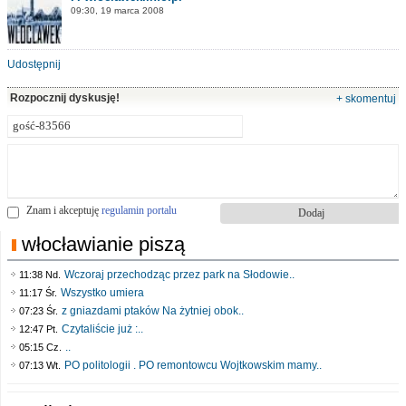
09:30, 19 marca 2008
Udostępnij
Rozpocznij dyskusję!
+ skomentuj
Znam i akceptuję
regulamin portalu
włocławianie piszą
Wczoraj przechodząc przez park na Słodowie..
11:38 Nd.
Wszystko umiera
11:17 Śr.
z gniazdami ptaków Na żytniej obok..
07:23 Śr.
Czytaliście już :..
12:47 Pt.
..
05:15 Cz.
PO politologii . PO remontowcu Wojtkowskim mamy..
07:13 Wt.