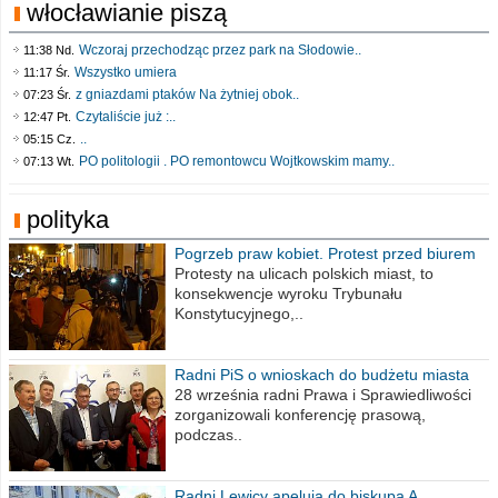
włocławianie piszą
Wczoraj przechodząc przez park na Słodowie..
11:38 Nd.
Wszystko umiera
11:17 Śr.
z gniazdami ptaków Na żytniej obok..
07:23 Śr.
Czytaliście już :..
12:47 Pt.
..
05:15 Cz.
PO politologii . PO remontowcu Wojtkowskim mamy..
07:13 Wt.
polityka
Pogrzeb praw kobiet. Protest przed biurem
poselskim PiS
Protesty na ulicach polskich miast, to
konsekwencje wyroku Trybunału
Konstytucyjnego,..
Radni PiS o wnioskach do budżetu miasta
na 2021 rok
28 września radni Prawa i Sprawiedliwości
zorganizowali konferencję prasową,
podczas..
Radni Lewicy apelują do biskupa A.