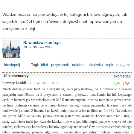
.
Władze miasta nie przewidują w tej kategorii biletów ulgowych, tak
więc bilet za 1zł będzie również dotyczył osób uprawnionych do
korzystania z ulgi.
R. wloclawek.info.pl
18:09, 30 maja 2012
Udostępnij
Tagi:
bilet
przystanek
autobus
złotówka
mpk
przejazd
10 komentarzy
+ skomentuj
krzywy żonkil
• 31 maja 2012, 10:01
1
1
Niech dołożą jeszcze bilet na 3 przystanki, na 5 przystanków, na 3 przystanki z czasem
przejazdu max.10min, na 3 przystanki z czasem przejazdu max.15min itd itd. Lepszego
cyrku z biletami jak we włocławskim MPK nie ma nigdzie, bilet po mieście w jednej cenie,
na linie podmiejskie inna cena mimo takiego samego czasu przejazdu, ta sama trasa ale
możliwość jechania 2 liniami i na każdą linię inna cena biletu (linia nr. 5 i 13). Na codzień
nie jeżdżę MPK ale autem, jednak czasem jestem zmuszony do korzystania z ich usług i
szlag człowieka trafia jak idzie do kiosku i nie wie jaki bilet kupić, panie w kiosku też nie
wiedzą, ciekawe czy kontrolerzy biletów ogarniają ten temat? Czy nie można zrobić jednego
biletu normalnego, jednego ulgowego i ewentualnie po jednym bilecie normalnym i