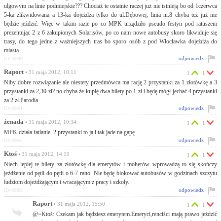
ulgowym na linie podmiejskie??? Chociaż te ostatnie raczej już nie istnieją bo od 1czerwca
5-ka zlikwidowana a 13-ka dojeżdża tylko do ul.Dębowej, linia nr.8 chyba też już nie
będzie jeździć. Więc w takim razie po co MPK urządziło pseudo festyn pod ratuszem
prezentując 2 z 6 zakupionych Solarisów, po co nam nowe autobusy skoro likwiduje się
trasy, do tego jedne z ważniejszych tras bo sporo osób z pod Włocławka dojeżdża do
miasta...
odpowiedz
ID:40949
Raport
• 31 maja 2012, 10:11
1
1
Niby dobre rozwiązanie ale niestety przedmówca ma rację.2 przystanki za 1 złotówkę a 3
przystanki za 2,30 zł? no chyba że kupię dwa bilety po 1 zł i będę mógł jechać 4 przystanki
za 2 zł.Parodia
odpowiedz
ID:40951
żenada
• 31 maja 2012, 10:34
1
1
MPK działa fatlanie. 2 przystanki to ja i tak jade na gapę
odpowiedz
ID:40952
Ktoś
• 31 maja 2012, 14:19
1
1
Niech lepiej te bilety za złotówkę dla emerytów i moherów wprowadzą to się skończy
jeżdżenie od pętli do pętli o 6-7 rano. Nie będę blokować autobusów w godzinach szczytu
ludziom dojeżdżającym i wracającym z pracy i szkoły.
odpowiedz
ID:40963
Raport
• 31 maja 2012, 15:50
1
1
@~Ktoś: Czekam jak będziesz emerytem.Emeryci,renciści mają prawo jeździć