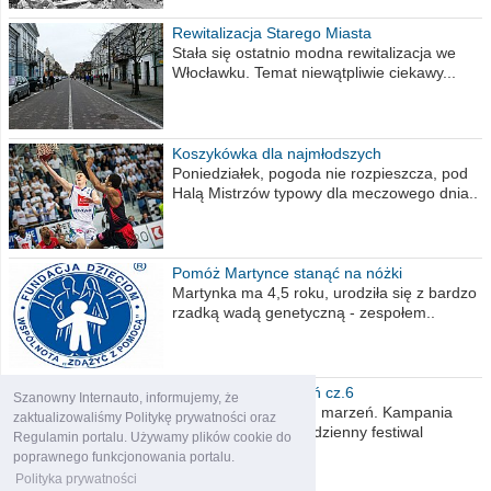
Rewitalizacja Starego Miasta
Stała się ostatnio modna rewitalizacja we
Włocławku. Temat niewątpliwie ciekawy...
Koszykówka dla najmłodszych
Poniedziałek, pogoda nie rozpieszcza, pod
Halą Mistrzów typowy dla meczowego dnia..
Pomóż Martynce stanąć na nóżki
Martynka ma 4,5 roku, urodziła się z bardzo
rzadką wadą genetyczną - zespołem..
Polska moich marzeń cz.6
Szanowny Internauto, informujemy, że
Nadszedł kres moich marzeń. Kampania
zaktualizowaliśmy Politykę prywatności oraz
wyborcza czyli niecodzienny festiwal
Regulamin portalu. Używamy plików cookie do
obietnic,..
poprawnego funkcjonowania portalu.
Polityka prywatności