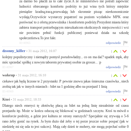
za darmo bo płacili za to całe życie.A że ministerstwo nie potrafi zapewnić
ludności obiecanego komfortu podróży to już wina tych którzy miejskie
pieniądze kradną,tracą,przewalają lub skromnie pisząc nieekonomicznie
wydają.Oczywiście wystarczy popatrzeć na poziom wydatków MPK oraz
porównać to z ofertą przewoźnika i komfortem podróży.Prezydent miasta który
zabiera transport potrzebującym mieszkańcom okolicznych miejscowości i wsi
nie powinien pełnić funkcji publicznej ponieważ działa na szkodę
społeczeństwa.To jest fakt.
odpowiedz
ID:40965
dzonny_killer
• 31 maja 2012, 16:07
1
1
kolejny populistyczny i niemądry pomysł pseudowładzy... co on ma dać? upadek mpk, aby
móc sprzedać spółkę z nowym taborem prywatnej osobie za grosze... :p
odpowiedz
ID:40967
wakeup
• 31 maja 2012, 16:10
1
1
ciekawe jak będą liczone te 2 przystanki :P pewnie znowu jakas śmieszna czasówka , niech
zrobią tak jak w innych miastach - bilet na 1 godzinę albo na przejazd 1 linią
odpowiedz
ID:40969
Ktoś
• 31 maja 2012, 18:33
1
1
Dlatego niech emeryci tę złotówkę płacą za bilet na jedną linię niezależnie od czasu
przejazdu itp. Może w końcu oduczą się blokować w godzinach szczytu. Ktoś tu mówił o
komforcie podróży, a gdzie jest kultura ze strony starszych? Specjalnie się zrywają o 5-6
rano żeby gonić na rynek. Ja bym dużo dał żeby o tej porze jeszcze sobie pospać (jak w
niedzielę mi się uda to jest sukces). Mają cały dzień te mohery, nie mogą pojechać sobie 0