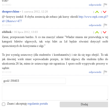
9.00?
odpowiedz
ID:40982
donperchino
• 1 czerwca 2012, 12:20
1
1
@~krzywy żonkil: 8 chyba zostawią ale zobacz jak kursy okroili
http://www.mpk.com.pl/?
id=2&news=477
odpowiedz
ID:41004
obibok
• 16 lipca 2012, 13:03
1
1
Zaraz, przepraszam bardzo. A co ma znaczyć zdanie "Władze miasta nie przewidują w tej
kategorii biletów ulgowych, tak więc bilet za 1zł będzie również dotyczył osób
uprawnionych do korzystania z ulgi."
To jest wymóg ustawowy (dla studentów i kombatantów) i nie da się tego obejść. To tak
jak dawniej wiele miast wprowadzało przepis, że bilet ulgowy dla studenta tylko do
ukończenia 26 lat, mimo że ustawa tego nie ogranicza. I sporo osób wygrywało procesy w
sądzie.
odpowiedz
ID:42238
Znam i akceptuję
regulamin portalu