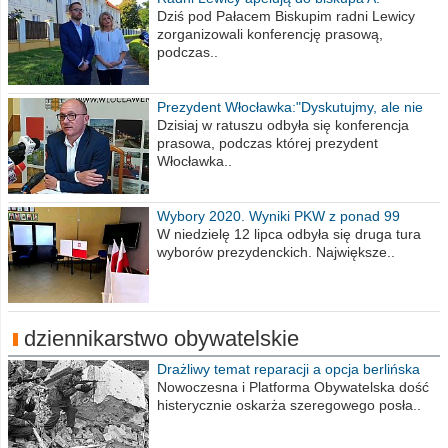
Wiesława Meringa
Dziś pod Pałacem Biskupim radni Lewicy
zorganizowali konferencję prasową,
podczas..
Prezydent Włocławka:"Dyskutujmy, ale nie
obrażajmy się”
Dzisiaj w ratuszu odbyła się konferencja
prasowa, podczas której prezydent
Włocławka..
Wybory 2020. Wyniki PKW z ponad 99
procent obwodów
W niedzielę 12 lipca odbyła się druga tura
wyborów prezydenckich. Największe..
dziennikarstwo obywatelskie
Drażliwy temat reparacji a opcja berlińska
Nowoczesna i Platforma Obywatelska dość
histerycznie oskarża szeregowego posła..