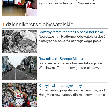
wyborów prezydenckich. Największe..
dziennikarstwo obywatelskie
Drażliwy temat reparacji a opcja berlińska
Nowoczesna i Platforma Obywatelska dość
histerycznie oskarża szeregowego posła..
Rewitalizacja Starego Miasta
Stała się ostatnio modna rewitalizacja we
Włocławku. Temat niewątpliwie ciekawy...
Koszykówka dla najmłodszych
Poniedziałek, pogoda nie rozpieszcza, pod
Halą Mistrzów typowy dla meczowego dnia..