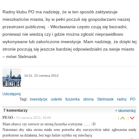
Radny klubu PO ma nadzieję, że w ten sposób zaktywizuje
mieszkańców miasta, by w pełni poczuli się gospodarzami naszej
przestrzeni publicznej. - Włocławianie często czują się bezradni,
ponieważ nie wiedzą czy i gdzie można zgłosić nieprawidłowo
wykonywane lub zakończone inwestycje. Mam nadzieję, że dzięki tej
stronie poczują się jeszcze bardziej odpowiedzialni za swoje miasto
– mówi Stelmasik.
14:11, 15 czerwca 2012
Udostępnij
Tagi:
inwestycje
usterki
fuszerka
strona
Stelmasik
radny
PO
7 komentarzy
+ skomentuj
PESO
• 15 czerwca 2012, 16:04
1
1
Mam obawy czy serewer ze stroną fuszerka wytrzyma ....... :-D
Natomiast aby taka strona miała sens potrzeba aby rzeczywiście takie zgłoszenia miały
przełożenie na działania, bez tego ludzie szybko się zniechęcą