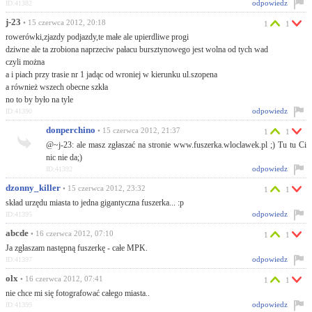
odpowiedz
ID:41382
j-23
• 15 czerwca 2012, 20:18
1
1
rowerówki,zjazdy podjazdy,te małe ale upierdliwe progi
dziwne ale ta zrobiona naprzeciw pałacu bursztynowego jest wolna od tych wad
czyli można
a i piach przy trasie nr 1 jadąc od wroniej w kierunku ul.szopena
a również wszech obecne szkła
no to by było na tyle
odpowiedz
ID:41390
donperchino
• 15 czerwca 2012, 21:37
1
1
@~j-23: ale masz zgłaszać na stronie www.fuszerka.wloclawek.pl ;) Tu tu Ci
nic nie da;)
odpowiedz
ID:41392
dzonny_killer
• 15 czerwca 2012, 23:32
1
1
skład urzędu miasta to jedna gigantyczna fuszerka... :p
odpowiedz
ID:41395
abcde
• 16 czerwca 2012, 07:10
1
1
Ja zgłaszam następną fuszerkę - całe MPK.
odpowiedz
ID:41397
olx
• 16 czerwca 2012, 07:41
1
1
nie chce mi się fotografować całego miasta..
odpowiedz
ID:41399