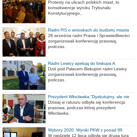
poselskim PiS
Protesty na ulicach polskich miast, to
konsekwencje wyroku Trybunału
Konstytucyjnego,..
Radni PiS o wnioskach do budżetu miasta
na 2021 rok
28 września radni Prawa i Sprawiedliwości
zorganizowali konferencję prasową,
podczas..
Radni Lewicy apelują do biskupa A.
Wiesława Meringa
Dziś pod Pałacem Biskupim radni Lewicy
zorganizowali konferencję prasową,
podczas..
Prezydent Włocławka:"Dyskutujmy, ale nie
obrażajmy się”
Dzisiaj w ratuszu odbyła się konferencja
prasowa, podczas której prezydent
Włocławka..
Wybory 2020. Wyniki PKW z ponad 99
procent obwodów
W niedzielę 12 lipca odbyła się druga tura