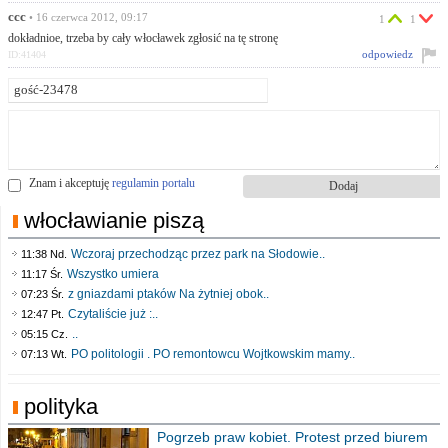
ccc
• 16 czerwca 2012, 09:17
1
1
dokładnioe, trzeba by cały włocławek zgłosić na tę stronę
odpowiedz
ID:41404
Znam i akceptuję
regulamin portalu
włocławianie piszą
Wczoraj przechodząc przez park na Słodowie..
11:38 Nd.
Wszystko umiera
11:17 Śr.
z gniazdami ptaków Na żytniej obok..
07:23 Śr.
Czytaliście już :..
12:47 Pt.
..
05:15 Cz.
PO politologii . PO remontowcu Wojtkowskim mamy..
07:13 Wt.
polityka
Pogrzeb praw kobiet. Protest przed biurem