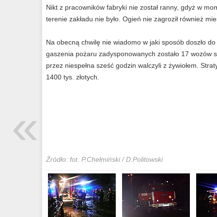
Nikt z pracowników fabryki nie został ranny, gdyż w m
terenie zakładu nie było. Ogień nie zagroził również m
Na obecną chwilę nie wiadomo w jaki sposób doszło do 
gaszenia pożaru zadysponowanych zostało 17 wozów str
przez niespełna sześć godzin walczyli z żywiołem. Stra
1400 tys. złotych.
«
Źródło: fot. P.Chełmiński / D.Politowski