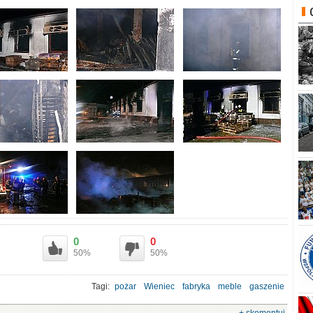
0
0
50%
50%
Tagi:
pożar
Wieniec
fabryka
meble
gaszenie