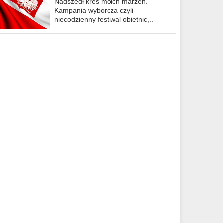
Nadszedł kres moich marzeń.
Kampania wyborcza czyli
niecodzienny festiwal obietnic,..