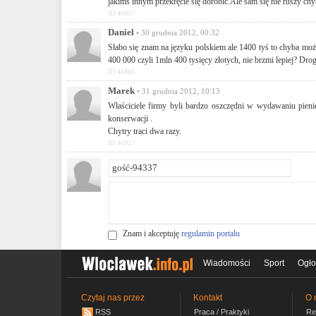
jakimś innym przekręcie się dorobić.Ale sam się nie ruszy ch
ID:46857
Daniel
• 30 grudnia 2012, 00:32
Słabo się znam na języku polskiem ale 1400 tyś to chyba można
400 000 czyli 1mln 400 tysięcy złotych, nie brzmi lepiej? Drog
ID:46866
Marek
• 31 grudnia 2012, 10:13
Właściciele firmy byli bardzo oszczędni w wydawaniu pieni
konserwacji .
Chytry traci dwa razy.
ID:46925
Znam i akceptuję
regulamin portalu
Wiadomości
Sport
Ogło
Czytaj nas przez
Kontakt
O 
RSS
Praca / Praktyki
Re