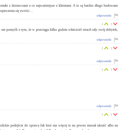
 kontakt z dostawcami a co najważniejsze z klientami. A to są bardzo długo budowane
zpieczenia się zwróci ...
odpowiedz
1
1
ie pomyśli o tym, że w przeciągu kilku godzin właściciel stracił cały swój dobytek,
odpowiedz
1
1
odpowiedz
1
1
odpowiedz
1
1
olickie podejście do sprawy.Jak ktoś ma więcej to na pewno musiał ukraść albo na