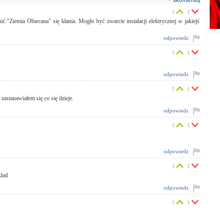
+ skomentuj
1
1
ć."Ziemia Obiecana" się kłania. Mogło być zwarcie instalacji elektrycznej w jakiejś
odpowiedz
1
1
odpowiedz
1
1
zastanawiałem się co się dzieje.
odpowiedz
1
1
odpowiedz
1
1
kład
odpowiedz
1
1