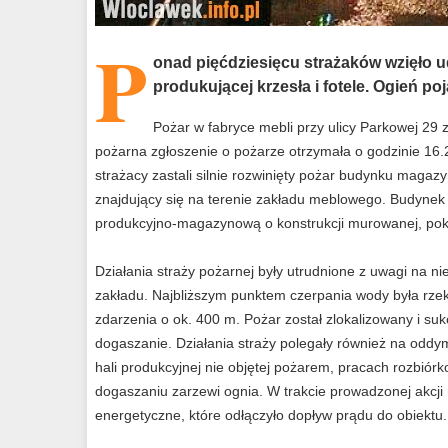
P
onad pięćdziesięcu strażaków wzięło u
produkującej krzesła i fotele. Ogień poj
Pożar w fabryce mebli przy ulicy Parkowej 29
pożarna zgłoszenie o pożarze otrzymała o godzinie 16.
strażacy zastali silnie rozwinięty pożar budynku magaz
znajdujący się na terenie zakładu meblowego. Budynek 
produkcyjno-magazynową o konstrukcji murowanej, pok
Działania straży pożarnej były utrudnione z uwagi na n
zakładu. Najbliższym punktem czerpania wody była rze
zdarzenia o ok. 400 m. Pożar został zlokalizowany i s
dogaszanie. Działania straży polegały również na oddy
hali produkcyjnej nie objętej pożarem, pracach rozbiórk
dogaszaniu zarzewi ognia. W trakcie prowadzonej akcji
energetyczne, które odłączyło dopływ prądu do obiektu.