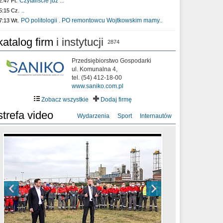
Czytaliście już :..
2:47 Pt.
..
5:15 Cz.
PO politologii . PO remontowcu Wojtkowskim mamy..
7:13 Wt.
katalog firm
i instytucji
2874
Przedsiębiorstwo Gospodarki
ul. Komunalna 4,
tel. (54) 412-18-00
www.saniko.com.pl
Zobacz wszystkie
Dodaj firmę
strefa video
Wydarzenia
Sport
Internautów
sixf33t .Last Year DRONE FOOTAGE
XXIII Sesja Rady Miasta Włocławek VIII
Ni To Ponk - W oczach mamy strach
Włocławek
kadencji w dniu 09.06.2020 r.