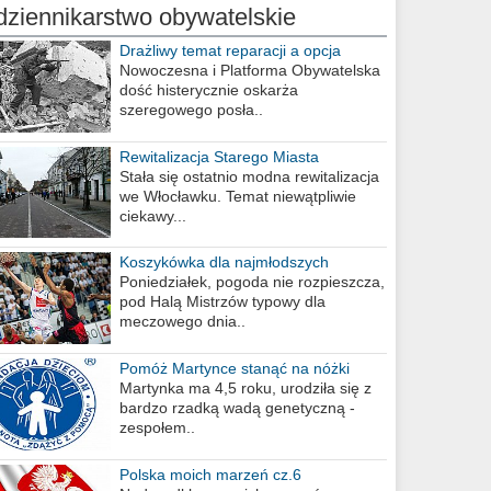
dziennikarstwo obywatelskie
Drażliwy temat reparacji a opcja
berlińska
Nowoczesna i Platforma Obywatelska
dość histerycznie oskarża
szeregowego posła..
Rewitalizacja Starego Miasta
Stała się ostatnio modna rewitalizacja
we Włocławku. Temat niewątpliwie
ciekawy...
Koszykówka dla najmłodszych
Poniedziałek, pogoda nie rozpieszcza,
pod Halą Mistrzów typowy dla
meczowego dnia..
Pomóż Martynce stanąć na nóżki
Martynka ma 4,5 roku, urodziła się z
bardzo rzadką wadą genetyczną -
zespołem..
Polska moich marzeń cz.6