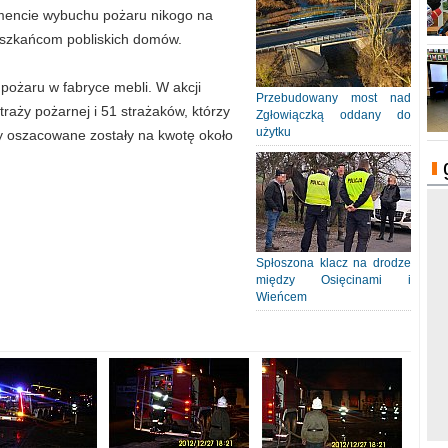
omencie wybuchu pożaru nikogo na
ieszkańcom pobliskich domów.
pożaru w fabryce mebli. W akcji
Przebudowany most nad
aży pożarnej i 51 strażaków, którzy
Zgłowiączką oddany do
użytku
ty oszacowane zostały na kwotę około
Spłoszona klacz na drodze
między Osięcinami i
Wieńcem