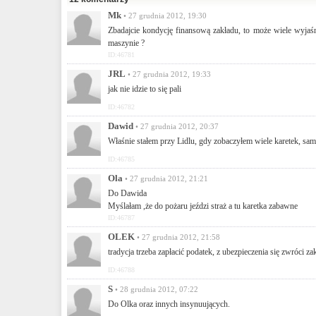
Mk
• 27 grudnia 2012, 19:30
Zbadajcie kondycję finansową zakładu, to może wiele wyjaśni
maszynie ?
ID:46781
JRL
• 27 grudnia 2012, 19:33
jak nie idzie to się pali
ID:46782
Dawid
• 27 grudnia 2012, 20:37
Właśnie stałem przy Lidlu, gdy zobaczyłem wiele karetek, sam 
ID:46785
Ola
• 27 grudnia 2012, 21:21
Do Dawida
Myślałam ,że do pożaru jeździ straż a tu karetka zabawne
ID:46787
OLEK
• 27 grudnia 2012, 21:58
tradycja trzeba zapłacić podatek, z ubezpieczenia się zwróci za
ID:46788
S
• 28 grudnia 2012, 07:22
Do Olka oraz innych insynuujących.