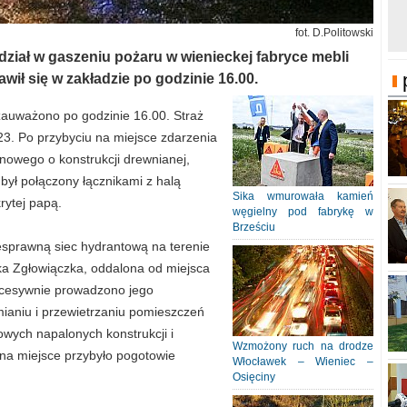
fot. D.Politowski
dział w gaszeniu pożaru w wienieckej fabryce mebli
awił się w zakładzie po godzinie 16.00.
 zauważono po godzinie 16.00. Straż
23. Po przybyciu na miejsce zdarzenia
ynowego o konstrukcji drewnianej,
był połączony łącznikami z halą
Sika wmurowała kamień
rytej papą.
węgielny pod fabrykę w
Brześciu
iesprawną siec hydrantową na terenie
ka Zgłowiączka, oddalona od miejsca
ukcesywnie prowadzono jego
mianiu i przewietrzaniu pomieszczeń
owych napalonych konstrukcji i
Wzmożony ruch na drodze
 na miejsce przybyło pogotowie
Włocławek – Wieniec –
Osięciny