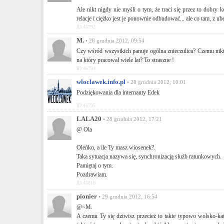
Ale nikt nigdy nie myśli o tym, że traci się przez to dobry
relacje i ciężko jest je ponownie odbudować... ale co tam, z ube
ID:46792
M.
• 28 grudnia 2012, 09:54
Czy wśród wszystkich panuje ogólna znieczulica? Czemu nikt n
na który pracował wiele lat? To straszne !
ID:46794
wloclawek.info.pl
• 28 grudnia 2012, 10:01
Podziękowania dla internauty Edek
ID:46795
LALA20
• 28 grudnia 2012, 17:21
@ Ola
Oleńko, a ile Ty masz wiosenek?.
Taka sytuacja nazywa się, synchronizacją służb ratunkowych.
Pamiętaj o tym.
Pozdrawiam.
ID:46818
pionier
• 29 grudnia 2012, 16:54
@~M.
A czemu Ty się dziwisz przecież to takie typowo wolsko-kat