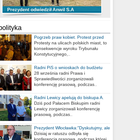
TOP 10 przechwytów Anwilu Włocławek
TOP 5 rzutów Anwilu Włocławek w BCL
Prezydent odwiedził Anwil S.A
w EBL w sezonie 2019/2020
w sezonie 2019/2020
polityka
Pogrzeb praw kobiet. Protest przed
biurem poselskim PiS
Protesty na ulicach polskich miast, to
konsekwencje wyroku Trybunału
Konstytucyjnego,..
Radni PiS o wnioskach do budżetu
miasta na 2021 rok
28 września radni Prawa i
Sprawiedliwości zorganizowali
konferencję prasową, podczas..
Radni Lewicy apelują do biskupa A.
Wiesława Meringa
Dziś pod Pałacem Biskupim radni
Lewicy zorganizowali konferencję
prasową, podczas..
Prezydent Włocławka:"Dyskutujmy, ale
nie obrażajmy się”
Dzisiaj w ratuszu odbyła się
konferencja prasowa, podczas której