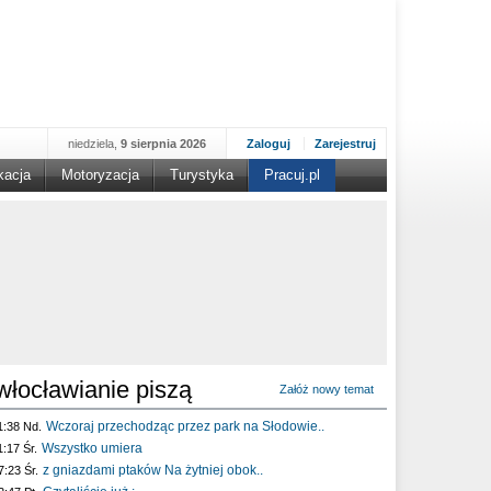
niedziela,
9 sierpnia 2026
Zaloguj
Zarejestruj
kacja
Motoryzacja
Turystyka
Pracuj.pl
włocławianie piszą
Załóż nowy temat
Wczoraj przechodząc przez park na Słodowie..
1:38 Nd.
Wszystko umiera
1:17 Śr.
z gniazdami ptaków Na żytniej obok..
7:23 Śr.