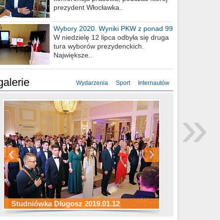
prezydent Włocławka..
Wybory 2020. Wyniki PKW z ponad 99
procent obwodów
W niedzielę 12 lipca odbyła się druga
tura wyborów prezydenckich.
Największe..
galerie
Wydarzenia
Sport
Internautów
Studniówka ZS Ekonomicznych
Studniówka Kopernik 2019.01.11
Studniówka LMK 2019.01.05
2019.01.05
»
Studniówka Długosz 2019.01.12
ZS Budowlanych 2019.01.12
Studniówka LZK 2019.01.11