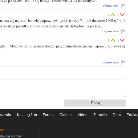
yba że po zasiłek "bo mu się należy".Pozdrowienia dla normalnych .
odpowiedz
1
1
 inaczej napisać, bardziej poprawnie?! tysiąć tysięcy?! ... już tłumaczę 1400 tyś to 1
a redakcjo już kilku krotnie dopatrzyłem się takich błędów na portalu...
odpowiedz
1
1
ędzy . Możliwe że do pożaru doszło przez zaniechanie jakiejś naprawy lub zwykłej
odpowiedz
szenia
Katalog firm
Forum
Galerie
Video
Zdrowie
Dom
Eduka
nas
dakcja portalu