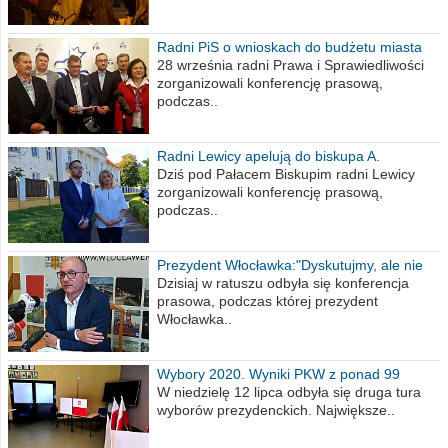
Radni PiS o wnioskach do budżetu miasta
na 2021 rok
28 września radni Prawa i Sprawiedliwości
zorganizowali konferencję prasową,
podczas..
Radni Lewicy apelują do biskupa A.
Wiesława Meringa
Dziś pod Pałacem Biskupim radni Lewicy
zorganizowali konferencję prasową,
podczas..
Prezydent Włocławka:"Dyskutujmy, ale nie
obrażajmy się”
Dzisiaj w ratuszu odbyła się konferencja
prasowa, podczas której prezydent
Włocławka..
Wybory 2020. Wyniki PKW z ponad 99
procent obwodów
W niedzielę 12 lipca odbyła się druga tura
wyborów prezydenckich. Największe..