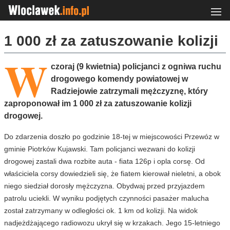
1 000 zł za zatuszowanie kolizji
W
czoraj (9 kwietnia) policjanci z ogniwa ruchu
drogowego komendy powiatowej w
Radziejowie zatrzymali mężczyznę, który
zaproponował im 1 000 zł za zatuszowanie kolizji
drogowej.
Do zdarzenia doszło po godzinie 18-tej w miejscowości Przewóz w
gminie Piotrków Kujawski. Tam policjanci wezwani do kolizji
drogowej zastali dwa rozbite auta - fiata 126p i opla corsę. Od
właściciela corsy dowiedzieli się, że fiatem kierował nieletni, a obok
niego siedział dorosły mężczyzna. Obydwaj przed przyjazdem
patrolu uciekli. W wyniku podjętych czynności pasażer malucha
został zatrzymany w odległości ok. 1 km od kolizji. Na widok
nadjeżdżającego radiowozu ukrył się w krzakach. Jego 15-letniego