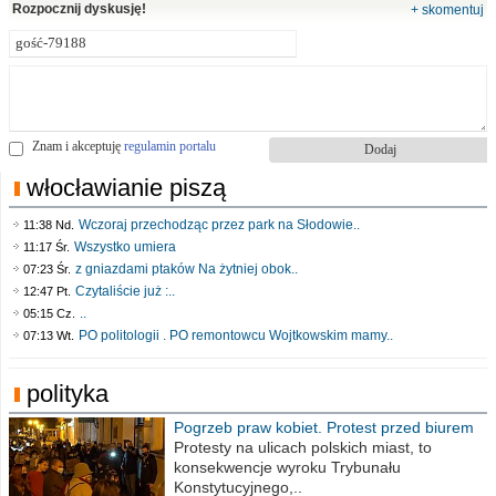
Rozpocznij dyskusję!
+ skomentuj
Znam i akceptuję
regulamin portalu
włocławianie piszą
Wczoraj przechodząc przez park na Słodowie..
11:38 Nd.
Wszystko umiera
11:17 Śr.
z gniazdami ptaków Na żytniej obok..
07:23 Śr.
Czytaliście już :..
12:47 Pt.
..
05:15 Cz.
PO politologii . PO remontowcu Wojtkowskim mamy..
07:13 Wt.
polityka
Pogrzeb praw kobiet. Protest przed biurem
poselskim PiS
Protesty na ulicach polskich miast, to
konsekwencje wyroku Trybunału
Konstytucyjnego,..