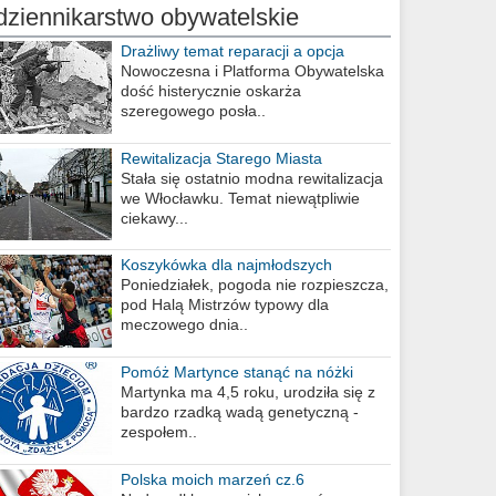
dziennikarstwo obywatelskie
Drażliwy temat reparacji a opcja
berlińska
Nowoczesna i Platforma Obywatelska
dość histerycznie oskarża
szeregowego posła..
Rewitalizacja Starego Miasta
Stała się ostatnio modna rewitalizacja
we Włocławku. Temat niewątpliwie
ciekawy...
Koszykówka dla najmłodszych
Poniedziałek, pogoda nie rozpieszcza,
pod Halą Mistrzów typowy dla
meczowego dnia..
Pomóż Martynce stanąć na nóżki
Martynka ma 4,5 roku, urodziła się z
bardzo rzadką wadą genetyczną -
zespołem..
Polska moich marzeń cz.6