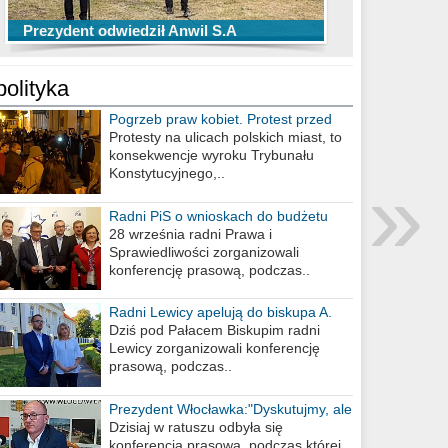
TOP 10 przechwytów Anwilu Włocławek
TOP 5 rzutów Anwilu Włocławek w BCL
Prezydent odwiedził Anwil S.A
w EBL w sezonie 2019/2020
w sezonie 2019/2020
polityka
Pogrzeb praw kobiet. Protest przed
biurem poselskim PiS
Protesty na ulicach polskich miast, to
konsekwencje wyroku Trybunału
»
Konstytucyjnego,..
Radni PiS o wnioskach do budżetu
miasta na 2021 rok
28 września radni Prawa i
Sprawiedliwości zorganizowali
konferencję prasową, podczas..
Radni Lewicy apelują do biskupa A.
Wiesława Meringa
Dziś pod Pałacem Biskupim radni
Lewicy zorganizowali konferencję
prasową, podczas..
Prezydent Włocławka:"Dyskutujmy, ale
nie obrażajmy się”
Dzisiaj w ratuszu odbyła się
konferencja prasowa, podczas której