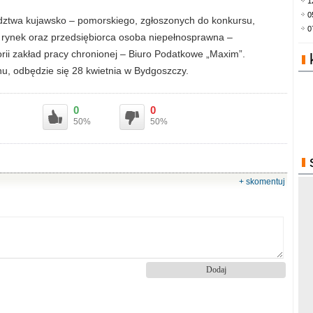
1
0
ództwa kujawsko – pomorskiego, zgłoszonych do konkursu,
0
ty rynek oraz przedsiębiorca osoba niepełnosprawna –
orii zakład pracy chronionej – Biuro Podatkowe „Maxim”.
nu, odbędzie się 28 kwietnia w Bydgoszczy.
0
0
50%
50%
+ skomentuj