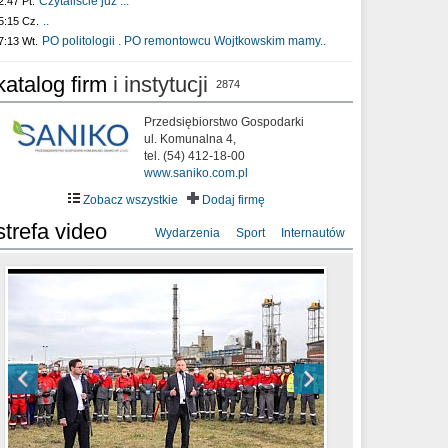
Czytaliście już :..
2:47 Pt.
..
5:15 Cz.
PO politologii . PO remontowcu Wojtkowskim mamy..
7:13 Wt.
katalog firm
i instytucji
2874
Przedsiębiorstwo Gospodarki
ul. Komunalna 4,
tel. (54) 412-18-00
www.saniko.com.pl
Zobacz wszystkie
Dodaj firmę
strefa video
Wydarzenia
Sport
Internautów
sixf33t .Last Year DRONE FOOTAGE
XXIII Sesja Rady Miasta Włocławek VIII
Ni To Ponk - W oczach mamy strach
Włocławek
kadencji w dniu 09.06.2020 r.