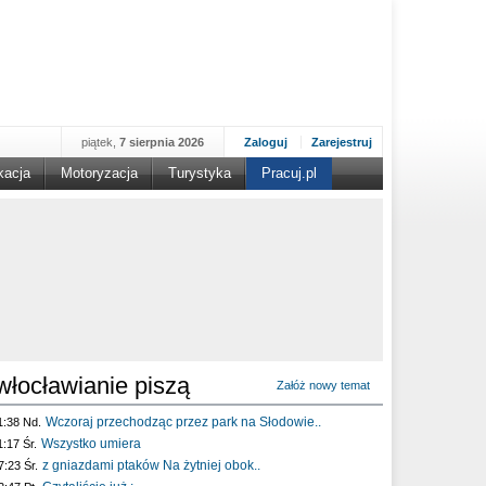
piątek,
7 sierpnia 2026
Zaloguj
Zarejestruj
kacja
Motoryzacja
Turystyka
Pracuj.pl
włocławianie piszą
Załóż nowy temat
Wczoraj przechodząc przez park na Słodowie..
1:38 Nd.
Wszystko umiera
1:17 Śr.
z gniazdami ptaków Na żytniej obok..
7:23 Śr.