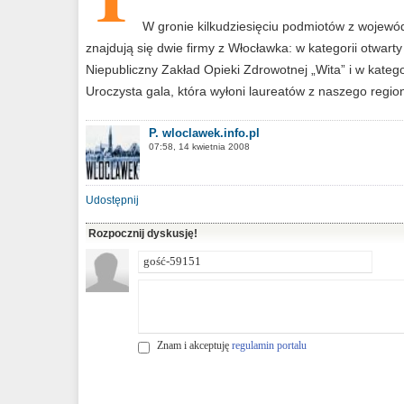
W gronie kilkudziesięciu podmiotów z wojew
znajdują się dwie firmy z Włocławka: w kategorii otwar
Niepubliczny Zakład Opieki Zdrowotnej „Wita” i w kateg
Uroczysta gala, która wyłoni laureatów z naszego regio
P. wloclawek.info.pl
07:58, 14 kwietnia 2008
Udostępnij
Rozpocznij dyskusję!
Znam i akceptuję
regulamin portalu