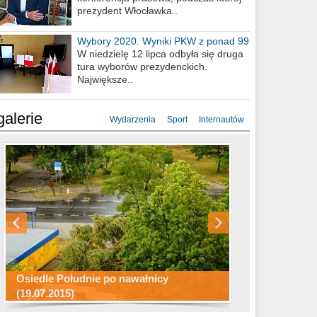
prezydent Włocławka..
Wybory 2020. Wyniki PKW z ponad 99
procent obwodów
W niedzielę 12 lipca odbyła się druga
tura wyborów prezydenckich.
Największe..
galerie
Wydarzenia
Sport
Internautów
Konkurs fotograficzny "Co to za
Miasto kładzie się do snu .
miejsca"
Ścieżka rowerowa w naszym mieście
Osiedle Południe po nawałnicy
(19.07.2015)
Wizytówka Włocławka
polowanie wigilijne 2014