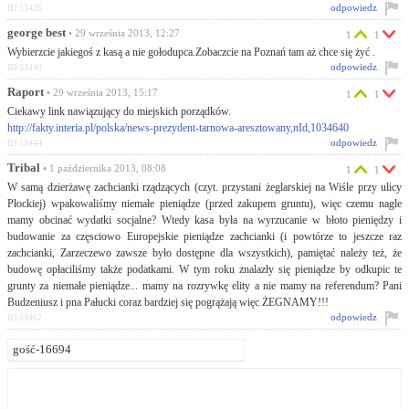
odpowiedz
ID:53435
george best
• 29 września 2013, 12:27
1
1
Wybierzcie jakiegoś z kasą a nie gołodupca.Zobaczcie na Poznań tam aż chce się żyć .
odpowiedz
ID:53440
Raport
• 29 września 2013, 15:17
1
1
Ciekawy link nawiązujący do miejskich porządków.
http://fakty.interia.pl/polska/news-prezydent-tarnowa-aresztowany,nId,1034640
odpowiedz
ID:53444
Tribal
• 1 października 2013, 08:08
1
1
W samą dzierżawę zachcianki rządzących (czyt. przystani żeglarskiej na Wiśle przy ulicy
Płockiej) wpakowaliśmy niemałe pieniądze (przed zakupem gruntu), więc czemu nagle
mamy obcinać wydatki socjalne? Wtedy kasa była na wyrzucanie w błoto pieniędzy i
budowanie za częsciowo Europejskie pieniądze zachcianki (i powtórze to jeszcze raz
zachcianki, Zarzeczewo zawsze było dostępne dla wszystkich), pamiętać należy też, że
budowę opłaciliśmy także podatkami. W tym roku znalazły się pieniądze by odkupic te
grunty za niemałe pieniądze... mamy na rozrywkę elity a nie mamy na referendum? Pani
Budzeniusz i pna Pałucki coraz bardziej się pogrążają więc ŻEGNAMY!!!
odpowiedz
ID:53462