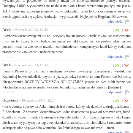
wywalonych w powietrze, bo dzielny urząd nie umie samodzielnie policzyć odsetek.
Dodajmy 11000 wywalonych na naklejki na okna i koszt referendum pokryty już jest w
1/3. I wcale nie szukałem intensywnie, w pokazałem tylko to co skandalem w ostatnich
trzech tygodniach się wylało. Andrzeja - wyprowadzić. Najlepiej do Bogdana. Na zawsze.
odpowiedz
ID:53373
Arek
• 26 września 2013, 17:35
1
1
~wyborca wiesz wydaje mi sie ze ~oczytany boi sie posadki ciepłej z kawusią ciasteczkami
i boi sie tej łopaty bo on bedzie nią mahał ale fakt ciezko jest sie pozbyc takiej ciepłej
posadki i czas na wietrzenie urzedu i zatrudnienie tam kompetetnych ludzi którzy bedą tam
pracowac nie kawkowac i siedziec na necie
odpowiedz
ID:53382
Arek
• 26 września 2013, 19:33
1
1
Panie i Panowie to nic mamy nastepny kwiatek inwestycji przeciekajacy wiadukt na
Kapitulnej ledwo oddali do uzytku a juz wychodzą fuszerki to nam Pałucki dał Kinder z
Niespodzianką BOZE TY WIDZISZ A NIE GRZMISZ jeszcze ile tych bubli bedzie we
włocławku wiadomo ze srodkowa czasc Jedynki juz nadaje sie do remontu (koleiny)
odpowiedz
ID:53386
Oczytany
• 26 września 2013, 22:24
1
1
~do wyborcy, sportowca, Arka i innych frustratów, którzy tak dzielnie wtórują platfusom I
PiSdzielcom . Z waszych kieszonkowych które dostajecie na piwo od waszych żon, babć,
dziadków, ojców i matek sfinansujcie sobie referendum. A o łopaty poproście Pałuckiego,
niech wam wyporzyczy na naprawę wiaduktów, mostów, ulic, chodników i trotuarów które
szlifujecie idąc na piwo albo winiucho. Bo Pałucki tego za was nie zrobi. Jamen.
odpowiedz
ID:53389