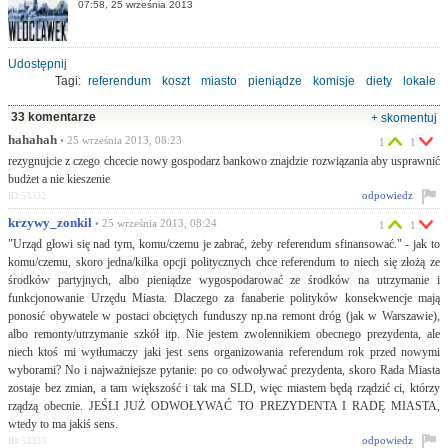
07:58, 25 września 2013
Udostępnij
Tagi:
referendum
koszt
miasto
pieniądze
komisje
diety
lokale
33 komentarze
+ skomentuj
hahahah
• 25 września 2013, 08:23
1
1
rezygnujcie z czego chcecie nowy gospodarz bankowo znajdzie rozwiązania aby usprawnić
budżet a nie kieszenie
odpowiedz
ID:53332
krzywy_zonkil
• 25 września 2013, 08:24
1
1
"Urząd głowi się nad tym, komu/czemu je zabrać, żeby referendum sfinansować." - jak to
komu/czemu, skoro jedna/kilka opcji politycznych chce referendum to niech się złożą ze
środków partyjnych, albo pieniądze wygospodarować ze środków na utrzymanie i
funkcjonowanie Urzędu Miasta. Dlaczego za fanaberie polityków konsekwencje mają
ponosić obywatele w postaci obciętych funduszy np.na remont dróg (jak w Warszawie),
albo remonty/utrzymanie szkół itp. Nie jestem zwolennikiem obecnego prezydenta, ale
niech ktoś mi wytłumaczy jaki jest sens organizowania referendum rok przed nowymi
wyborami? No i najważniejsze pytanie: po co odwoływać prezydenta, skoro Rada Miasta
zostaje bez zmian, a tam większość i tak ma SLD, więc miastem będą rządzić ci, którzy
rządzą obecnie. JEŚLI JUŻ ODWOŁYWAĆ TO PREZYDENTA I RADĘ MIASTA,
wtedy to ma jakiś sens.
odpowiedz
ID:53333