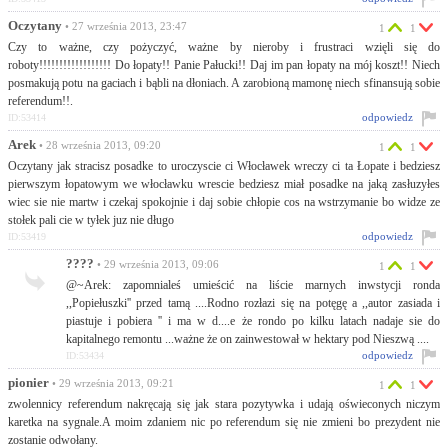
Oczytany
• 27 września 2013, 23:47
1
1
Czy to ważne, czy pożyczyć, ważne by nieroby i frustraci wzięli się do
roboty!!!!!!!!!!!!!!!!!! Do łopaty!! Panie Pałucki!! Daj im pan łopaty na mój koszt!! Niech
posmakują potu na gaciach i bąbli na dłoniach. A zarobioną mamonę niech sfinansują sobie
referendum!!.
odpowiedz
ID:53414
Arek
• 28 września 2013, 09:20
1
1
Oczytany jak stracisz posadke to uroczyscie ci Włocławek wreczy ci ta Łopate i bedziesz
pierwszym łopatowym we włocławku wrescie bedziesz miał posadke na jaką zasłuzyłes
wiec sie nie martw i czekaj spokojnie i daj sobie chłopie cos na wstrzymanie bo widze ze
stołek pali cie w tyłek juz nie długo
odpowiedz
ID:53419
????
• 29 września 2013, 09:06
1
1
@~Arek: zapomnialeś umieścić na liście marnych inwstycji ronda
,,Popiełuszki'' przed tamą ....Rodno rozłazi się na potęgę a ,,autor zasiada i
piastuje i pobiera '' i ma w d....e że rondo po kilku latach nadaje sie do
kapitalnego remontu ...ważne że on zainwestował w hektary pod Nieszwą ....
odpowiedz
ID:53434
pionier
• 29 września 2013, 09:21
1
1
zwolennicy referendum nakręcają się jak stara pozytywka i udają oświeconych niczym
karetka na sygnale.A moim zdaniem nic po referendum się nie zmieni bo prezydent nie
zostanie odwołany.