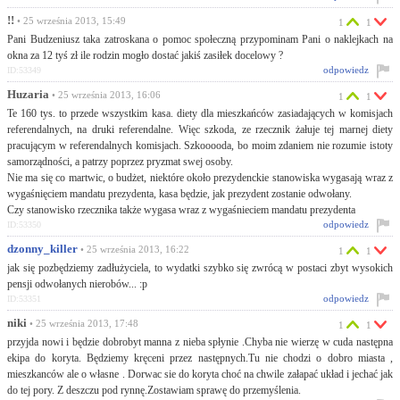
!!
• 25 września 2013, 15:49
1
1
Pani Budzeniusz taka zatroskana o pomoc społeczną przypominam Pani o naklejkach na
okna za 12 tyś zł ile rodzin mogło dostać jakiś zasiłek docelowy ?
odpowiedz
ID:53349
Huzaria
• 25 września 2013, 16:06
1
1
Te 160 tys. to przede wszystkim kasa. diety dla mieszkańców zasiadających w komisjach
referendalnych, na druki referendalne. Więc szkoda, ze rzecznik żałuje tej marnej diety
pracującym w referendalnych komisjach. Szkooooda, bo moim zdaniem nie rozumie istoty
samorządności, a patrzy poprzez pryzmat swej osoby.
Nie ma się co martwic, o budżet, niektóre około prezydenckie stanowiska wygasają wraz z
wygaśnięciem mandatu prezydenta, kasa będzie, jak prezydent zostanie odwołany.
Czy stanowisko rzecznika także wygasa wraz z wygaśnieciem mandatu prezydenta
odpowiedz
ID:53350
dzonny_killer
• 25 września 2013, 16:22
1
1
jak się pozbędziemy zadłużyciela, to wydatki szybko się zwrócą w postaci zbyt wysokich
pensji odwołanych nierobów... :p
odpowiedz
ID:53351
niki
• 25 września 2013, 17:48
1
1
przyjda nowi i będzie dobrobyt manna z nieba spłynie .Chyba nie wierzę w cuda następna
ekipa do koryta. Będziemy kręceni przez następnych.Tu nie chodzi o dobro miasta ,
mieszkanców ale o własne . Dorwac sie do koryta choć na chwile załapać układ i jechać jak
do tej pory. Z deszczu pod rynnę.Zostawiam sprawę do przemyślenia.