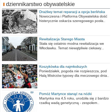
dziennikarstwo obywatelskie
Drażliwy temat reparacji a opcja berlińska
Nowoczesna i Platforma Obywatelska dość
histerycznie oskarża szeregowego posła..
Rewitalizacja Starego Miasta
Stała się ostatnio modna rewitalizacja we
Włocławku. Temat niewątpliwie ciekawy...
Koszykówka dla najmłodszych
Poniedziałek, pogoda nie rozpieszcza, pod
Halą Mistrzów typowy dla meczowego dnia..
Pomóż Martynce stanąć na nóżki
Martynka ma 4,5 roku, urodziła się z bardzo
rzadką wadą genetyczną - zespołem..