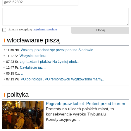
Znam i akceptuję
regulamin portalu
włocławianie piszą
Wczoraj przechodząc przez park na Słodowie..
11:38 Nd.
Wszystko umiera
11:17 Śr.
z gniazdami ptaków Na żytniej obok..
07:23 Śr.
Czytaliście już :..
12:47 Pt.
..
05:15 Cz.
PO politologii . PO remontowcu Wojtkowskim mamy..
07:13 Wt.
polityka
Pogrzeb praw kobiet. Protest przed biurem
poselskim PiS
Protesty na ulicach polskich miast, to
konsekwencje wyroku Trybunału
Konstytucyjnego,..