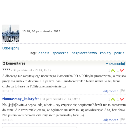
13:18, 30 października 2013
Udostępnij
Tagi:
debata
społeczna
bezpieczeństwo
kobiety
policja
służby mundurowe
2 komentarze
+ skomentuj
????
• 30 października 2013, 15:12
1
1
A dlaczego nie zapytają tego naczelnego kłamczucha PO o POlityke prorodzinną , o miejsca
pracy dla matek z dziećmi ? I jeszcze pani ,,niedorzecznik ' bierze udział w tej farsie .....
chyba że to farsa na POlityczne zamówienie ...?
odpowiedz
ID:54311
zbuntowany_kaloryfer
• 31 października 2013, 09:57
1
1
No @@@świnka peppa, ada, oliwia - czy czujecie się bezpieczne? Jeżeli nie to zapraszam
do mnie. Ale zrozumiałe jest to, że będziecie musiały mi się odwdzięczyć. Aha, bez obaw.
Nie jestem jakiś perwers czy inny świr, ja normalny facet;)))
odpowiedz
ID:54320