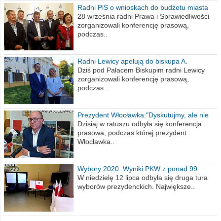
Radni PiS o wnioskach do budżetu miasta
na 2021 rok
28 września radni Prawa i Sprawiedliwości
zorganizowali konferencję prasową,
podczas..
Radni Lewicy apelują do biskupa A.
Wiesława Meringa
Dziś pod Pałacem Biskupim radni Lewicy
zorganizowali konferencję prasową,
podczas..
Prezydent Włocławka:"Dyskutujmy, ale nie
obrażajmy się”
Dzisiaj w ratuszu odbyła się konferencja
prasowa, podczas której prezydent
Włocławka..
Wybory 2020. Wyniki PKW z ponad 99
procent obwodów
W niedzielę 12 lipca odbyła się druga tura
wyborów prezydenckich. Największe..