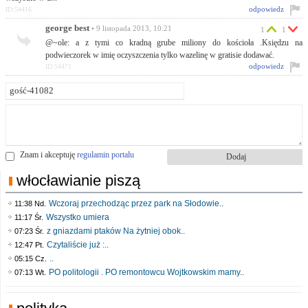
odpowiedz
ID:54416
george best
• 9 listopada 2013, 10:21
1
1
@~ole: a z tymi co kradną grube miliony do kościoła .Księdzu na
podwieczorek w imię oczyszczenia tylko wazelinę w gratisie dodawać.
odpowiedz
ID:54471
Znam i akceptuję
regulamin portalu
włocławianie piszą
Wczoraj przechodząc przez park na Słodowie..
11:38 Nd.
Wszystko umiera
11:17 Śr.
z gniazdami ptaków Na żytniej obok..
07:23 Śr.
Czytaliście już :..
12:47 Pt.
..
05:15 Cz.
PO politologii . PO remontowcu Wojtkowskim mamy..
07:13 Wt.