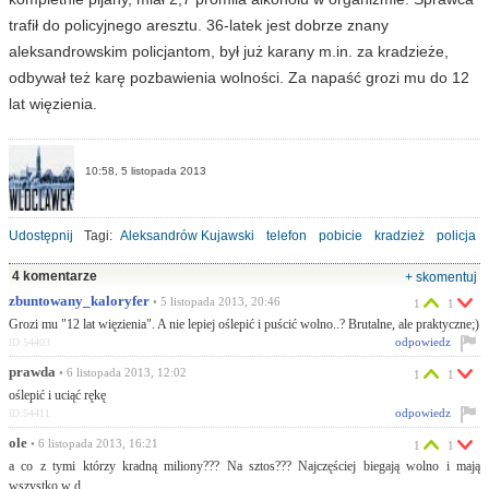
trafił do policyjnego aresztu. 36-latek jest dobrze znany
aleksandrowskim policjantom, był już karany m.in. za kradzieże,
odbywał też karę pozbawienia wolności. Za napaść grozi mu do 12
lat więzienia.
10:58, 5 listopada 2013
Udostępnij
Tagi:
Aleksandrów Kujawski
telefon
pobicie
kradzież
policja
4 komentarze
+ skomentuj
zbuntowany_kaloryfer
• 5 listopada 2013, 20:46
1
1
Grozi mu "12 lat więzienia". A nie lepiej oślepić i puścić wolno..? Brutalne, ale praktyczne;)
odpowiedz
ID:54403
prawda
• 6 listopada 2013, 12:02
1
1
oślepić i uciąć rękę
odpowiedz
ID:54411
ole
• 6 listopada 2013, 16:21
1
1
a co z tymi którzy kradną miliony??? Na sztos??? Najczęściej biegają wolno i mają
wszystko w d...