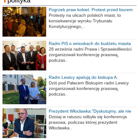
polityka
Pogrzeb praw kobiet. Protest przed biurem
poselskim PiS
Protesty na ulicach polskich miast, to
konsekwencje wyroku Trybunału
Konstytucyjnego,..
Radni PiS o wnioskach do budżetu miasta
na 2021 rok
28 września radni Prawa i Sprawiedliwości
zorganizowali konferencję prasową,
podczas..
Radni Lewicy apelują do biskupa A.
Wiesława Meringa
Dziś pod Pałacem Biskupim radni Lewicy
zorganizowali konferencję prasową,
podczas..
Prezydent Włocławka:"Dyskutujmy, ale nie
obrażajmy się”
Dzisiaj w ratuszu odbyła się konferencja
prasowa, podczas której prezydent
Włocławka..