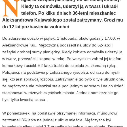
N
Kiedy ta odmówiła, uderzył ją w twarz i ukradł
telefon. Po kilku dniach 36-letni mieszkaniec
Aleksandrowa Kujawskiego został zatrzymany. Grozi mu
do 12 lat pozbawienia wolności.
Do zdarzenia doszło w piątek, 1 listopada, około godziny 17.00, w
Aleksandrowie Kuj.. Mężczyzna podszedł na ulicy do 62-latki i
zażądał drobnej sumy pieniędzy. Kiedy kobieta odmówiła uderzył ją
w twarz, przewrócił i kopnął w rękę. Po wszystkim zabrał jej telefon
komórkowy i uciekł. 62-latka trafiła do szpitala ze złamaną ręką.
Policjanci, na podstawie przekazanego rysopisu, od razu domyślili
się, kto jest sprawcą rozboju. Zatrzymanie go było o tyle utrudnione,
że mężczyzna nie mieszkał stale pod jednym adresem i na co dzień
stacjonował w różnych częściach miasta. Jednak namierzenie go
było tylko kwestią czasu.
W poniedziałek, na podstawie otrzymanej informacji, mundurowi
zatrzymali 36-latka na jednej z ulic w mieście. Mężczyzna był
kompletnie pijany, miał 2,7 promila alkoholu w organizmie. Sprawca