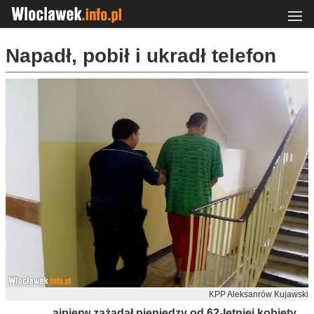
Napadł, pobił i ukradł telefon
KPP Aleksanrów Kujawski
ajpierw zażądał pieniędzy od 62-letniej kobiety.