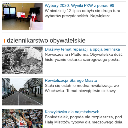
Wybory 2020. Wyniki PKW z ponad 99
procent obwodów
W niedzielę 12 lipca odbyła się druga tura
wyborów prezydenckich. Największe..
dziennikarstwo obywatelskie
Drażliwy temat reparacji a opcja berlińska
Nowoczesna i Platforma Obywatelska dość
histerycznie oskarża szeregowego posła..
Rewitalizacja Starego Miasta
Stała się ostatnio modna rewitalizacja we
Włocławku. Temat niewątpliwie ciekawy...
Koszykówka dla najmłodszych
Poniedziałek, pogoda nie rozpieszcza, pod
Halą Mistrzów typowy dla meczowego dnia..