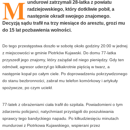
M
undurowi zatrzymali 28-latka z powiatu
radziejowskiego, który dotkliwie pobił, a
następnie okradł swojego znajomego.
Decyzją sądu trafił na trzy miesiące do aresztu, grozi mu
do 15 lat pozbawienia wolności.
Do tego przestępstwa doszło w sobotę około godziny 20:00 w jednej
z miejscowości w gminie Piotrków Kujawski. Do domu 77-latka
przyszedł jego znajomy, który zażądał od niego pieniędzy. Gdy ten
odmówił, agresor uderzył go kilkakrotnie pięścią w twarz, a
następnie kopał po całym ciele. Po doprowadzeniu pokrzywdzonego
do stanu bezbronności, zabrał mu telefon komórkowy i artykuły
spożywcze, po czym uciekł.
77-latek z obrażeniami ciała trafił do szpitala. Powiadomieni o tym
zdarzeniu policjanci, natychmiast przystąpili do poszukiwania
sprawcy tego bandyckiego napadu. Po kilkudziesięciu minutach
mundurowi z Piotrkowa Kujawskiego, wspierani przez