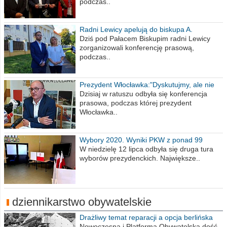
podczas..
Radni Lewicy apelują do biskupa A.
Wiesława Meringa
Dziś pod Pałacem Biskupim radni Lewicy
zorganizowali konferencję prasową,
podczas..
Prezydent Włocławka:"Dyskutujmy, ale nie
obrażajmy się”
Dzisiaj w ratuszu odbyła się konferencja
prasowa, podczas której prezydent
Włocławka..
Wybory 2020. Wyniki PKW z ponad 99
procent obwodów
W niedzielę 12 lipca odbyła się druga tura
wyborów prezydenckich. Największe..
dziennikarstwo obywatelskie
Drażliwy temat reparacji a opcja berlińska
Nowoczesna i Platforma Obywatelska dość