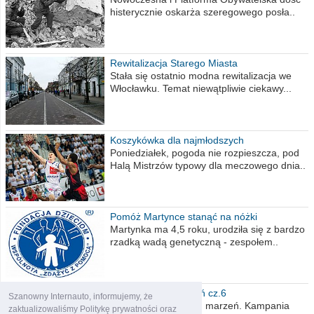
histerycznie oskarża szeregowego posła..
Rewitalizacja Starego Miasta
Stała się ostatnio modna rewitalizacja we
Włocławku. Temat niewątpliwie ciekawy...
Koszykówka dla najmłodszych
Poniedziałek, pogoda nie rozpieszcza, pod
Halą Mistrzów typowy dla meczowego dnia..
Pomóż Martynce stanąć na nóżki
Martynka ma 4,5 roku, urodziła się z bardzo
rzadką wadą genetyczną - zespołem..
Polska moich marzeń cz.6
Szanowny Internauto, informujemy, że
Nadszedł kres moich marzeń. Kampania
zaktualizowaliśmy Politykę prywatności oraz