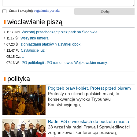
Znam i akceptuję
regulamin portalu
włocławianie piszą
Wczoraj przechodząc przez park na Słodowie..
11:38 Nd.
Wszystko umiera
11:17 Śr.
z gniazdami ptaków Na żytniej obok..
07:23 Śr.
Czytaliście już :..
12:47 Pt.
..
05:15 Cz.
PO politologii . PO remontowcu Wojtkowskim mamy..
07:13 Wt.
polityka
Pogrzeb praw kobiet. Protest przed biurem
poselskim PiS
Protesty na ulicach polskich miast, to
konsekwencje wyroku Trybunału
Konstytucyjnego,..
Radni PiS o wnioskach do budżetu miasta
na 2021 rok
28 września radni Prawa i Sprawiedliwości
zorganizowali konferencję prasową,