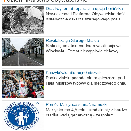
Drażliwy temat reparacji a opcja berlińska
Nowoczesna i Platforma Obywatelska dość
histerycznie oskarża szeregowego posła..
Rewitalizacja Starego Miasta
Stała się ostatnio modna rewitalizacja we
Włocławku. Temat niewątpliwie ciekawy...
Koszykówka dla najmłodszych
Poniedziałek, pogoda nie rozpieszcza, pod
Halą Mistrzów typowy dla meczowego dnia..
Pomóż Martynce stanąć na nóżki
Martynka ma 4,5 roku, urodziła się z bardzo
rzadką wadą genetyczną - zespołem..