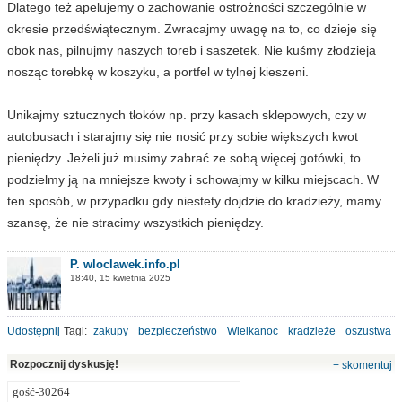
Dlatego też apelujemy o zachowanie ostrożności szczególnie w
okresie przedświątecznym. Zwracajmy uwagę na to, co dzieje się
obok nas, pilnujmy naszych toreb i saszetek. Nie kuśmy złodzieja
nosząc torebkę w koszyku, a portfel w tylnej kieszeni.
Unikajmy sztucznych tłoków np. przy kasach sklepowych, czy w
autobusach i starajmy się nie nosić przy sobie większych kwot
pieniędzy. Jeżeli już musimy zabrać ze sobą więcej gotówki, to
podzielmy ją na mniejsze kwoty i schowajmy w kilku miejscach. W
ten sposób, w przypadku gdy niestety dojdzie do kradzieży, mamy
szansę, że nie stracimy wszystkich pieniędzy.
P. wloclawek.info.pl
18:40, 15 kwietnia 2025
Udostępnij
Tagi:
zakupy
bezpieczeństwo
Wielkanoc
kradzieże
oszustwa
Rozpocznij dyskusję!
+ skomentuj