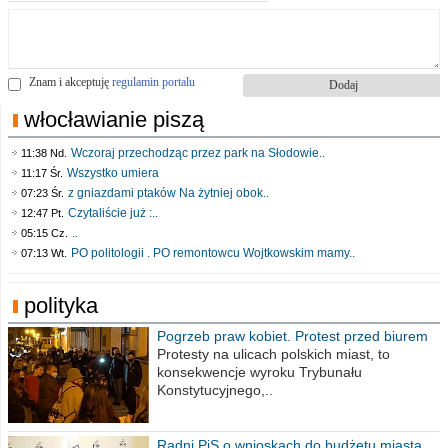
Znam i akceptuję
regulamin portalu
włocławianie piszą
Wczoraj przechodząc przez park na Słodowie..
11:38 Nd.
Wszystko umiera
11:17 Śr.
z gniazdami ptaków Na żytniej obok..
07:23 Śr.
Czytaliście już :..
12:47 Pt.
..
05:15 Cz.
PO politologii . PO remontowcu Wojtkowskim mamy..
07:13 Wt.
polityka
Pogrzeb praw kobiet. Protest przed biurem
poselskim PiS
Protesty na ulicach polskich miast, to
konsekwencje wyroku Trybunału
Konstytucyjnego,..
Radni PiS o wnioskach do budżetu miasta