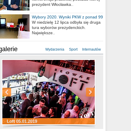
prezydent Włocławka..
Wybory 2020. Wyniki PKW z ponad 99
procent obwodów
W niedzielę 12 lipca odbyła się druga
tura wyborów prezydenckich.
Największe..
galerie
Wydarzenia
Sport
Internautów
Sylwester Hotel Młyn 31.12.2018
Sylwester Miejski 31.12.2018
Sylwester Loft 31.12.2018
Loft 05.01.2019
Sylwester Podgrodzie 31.12.2018
Sylwester Pensjonat Michelin 31.12.2018