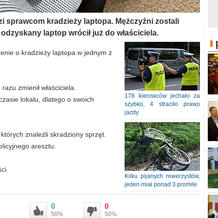
zi sprawcom kradzieży laptopa. Mężczyźni zostali
 odzyskany laptop wrócił już do właściciela.
szenie o kradzieży laptopa w jednym z
 razu zmienił właściciela.
178 kierowców jechało za
zasie lokalu, dlatego o swoich
szybko, 4 straciło prawo
jazdy
tórych znaleźli skradziony sprzęt.
policyjnego aresztu.
ci.
Kilku pijanych rowerzystów,
jeden miał ponad 3 promile
0
0
50%
50%