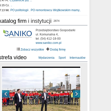
Czytaliście już :..
2:47 Pt.
..
5:15 Cz.
PO politologii . PO remontowcu Wojtkowskim mamy..
7:13 Wt.
katalog firm
i instytucji
2874
Przedsiębiorstwo Gospodarki
ul. Komunalna 4,
tel. (54) 412-18-00
www.saniko.com.pl
Zobacz wszystkie
Dodaj firmę
strefa video
Wydarzenia
Sport
Internautów
sixf33t .Last Year DRONE FOOTAGE
XXIII Sesja Rady Miasta Włocławek VIII
Ni To Ponk - W oczach mamy strach
Włocławek
kadencji w dniu 09.06.2020 r.