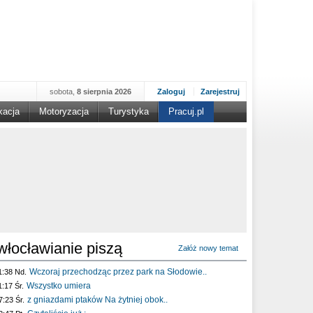
sobota,
8 sierpnia 2026
Zaloguj
Zarejestruj
kacja
Motoryzacja
Turystyka
Pracuj.pl
włocławianie piszą
Załóż nowy temat
Wczoraj przechodząc przez park na Słodowie..
1:38 Nd.
Wszystko umiera
1:17 Śr.
z gniazdami ptaków Na żytniej obok..
7:23 Śr.