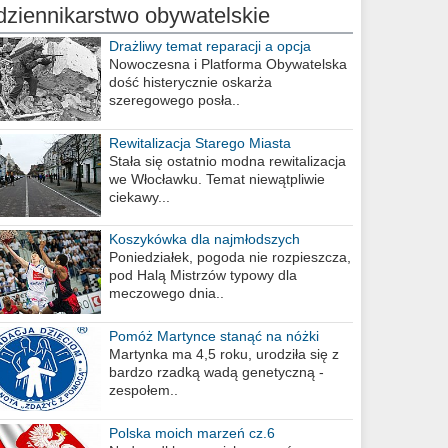
dziennikarstwo obywatelskie
Drażliwy temat reparacji a opcja
berlińska
Nowoczesna i Platforma Obywatelska
dość histerycznie oskarża
szeregowego posła..
Rewitalizacja Starego Miasta
Stała się ostatnio modna rewitalizacja
we Włocławku. Temat niewątpliwie
ciekawy...
Koszykówka dla najmłodszych
Poniedziałek, pogoda nie rozpieszcza,
pod Halą Mistrzów typowy dla
meczowego dnia..
Pomóż Martynce stanąć na nóżki
Martynka ma 4,5 roku, urodziła się z
bardzo rzadką wadą genetyczną -
zespołem..
Polska moich marzeń cz.6