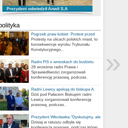
TOP 10 przechwytów Anwilu Włocławek
TOP 5 rzutów Anwilu Włocławek w BCL
Prezydent odwiedził Anwil S.A
w EBL w sezonie 2019/2020
w sezonie 2019/2020
polityka
Pogrzeb praw kobiet. Protest przed
biurem poselskim PiS
Protesty na ulicach polskich miast, to
konsekwencje wyroku Trybunału
»
Konstytucyjnego,..
Radni PiS o wnioskach do budżetu
miasta na 2021 rok
28 września radni Prawa i
Sprawiedliwości zorganizowali
konferencję prasową, podczas..
Radni Lewicy apelują do biskupa A.
Wiesława Meringa
Dziś pod Pałacem Biskupim radni
Lewicy zorganizowali konferencję
prasową, podczas..
Prezydent Włocławka:"Dyskutujmy, ale
nie obrażajmy się”
Dzisiaj w ratuszu odbyła się
konferencja prasowa, podczas której