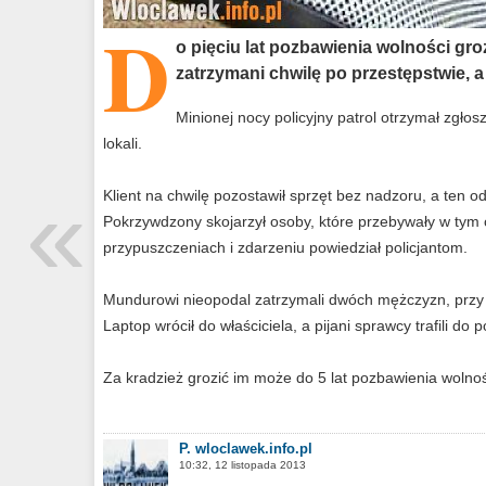
D
o pięciu lat pozbawienia wolności gro
zatrzymani chwilę po przestępstwie, a
Minionej nocy policyjny patrol otrzymał zgło
lokali.
«
Klient na chwilę pozostawił sprzęt bez nadzoru, a ten od
Pokrzywdzony skojarzył osoby, które przebywały w tym c
przypuszczeniach i zdarzeniu powiedział policjantom.
Mundurowi nieopodal zatrzymali dwóch mężczyzn, przy k
Laptop wrócił do właściciela, a pijani sprawcy trafili do 
Za kradzież grozić im może do 5 lat pozbawienia wolnoś
P. wloclawek.info.pl
10:32, 12 listopada 2013