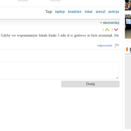
Tagi:
laptop
kradzież
lokal
areszt
policja
+ skomentuj
1
1
y. Gdyby we wspomnianym lokalu leżało 5 mln zł w gotówce to bym zrozumiał. Ale
odpowiedz