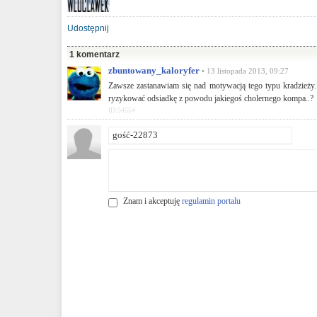
Udostępnij
1 komentarz
zbuntowany_kaloryfer
• 13 listopada 2013, 09:27
Zawsze zastanawiam się nad motywacją tego typu kradzież
ryzykować odsiadkę z powodu jakiegoś cholernego kompa..?
ID:54554
Znam i akceptuję
regulamin portalu