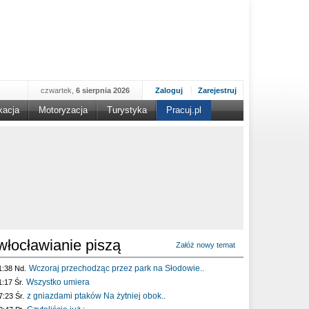
czwartek,
6 sierpnia 2026
Zaloguj
Zarejestruj
kacja
Motoryzacja
Turystyka
Pracuj.pl
włocławianie piszą
Załóż nowy temat
Wczoraj przechodząc przez park na Słodowie..
1:38 Nd.
Wszystko umiera
1:17 Śr.
z gniazdami ptaków Na żytniej obok..
7:23 Śr.