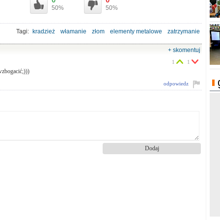
50%
50%
Tagi:
kradzież
włamanie
złom
elementy metalowe
zatrzymanie
+ skomentuj
1
1
wzbogacić;)))
odpowiedz