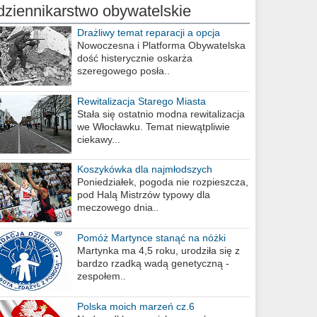
dziennikarstwo obywatelskie
Drażliwy temat reparacji a opcja
berlińska
Nowoczesna i Platforma Obywatelska
dość histerycznie oskarża
szeregowego posła..
Rewitalizacja Starego Miasta
Stała się ostatnio modna rewitalizacja
we Włocławku. Temat niewątpliwie
ciekawy...
Koszykówka dla najmłodszych
Poniedziałek, pogoda nie rozpieszcza,
pod Halą Mistrzów typowy dla
meczowego dnia..
Pomóż Martynce stanąć na nóżki
Martynka ma 4,5 roku, urodziła się z
bardzo rzadką wadą genetyczną -
zespołem..
Polska moich marzeń cz.6