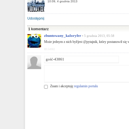
10:09, 4 grudnia 2013
Udostępnij
1 komentarz
zbuntowany_kaloryfer
• 5 grudnia 2013, 05:58
Może jednym z nich był/jest @pytajnik, który postanowił się 
ID:54982
Znam i akceptuję
regulamin portalu