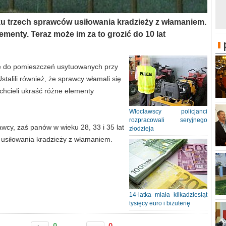
ku trzech sprawców usiłowania kradzieży z włamaniem.
menty. Teraz może im za to grozić do 10 lat
się do pomieszczeń usytuowanych przy
stalili również, że sprawcy włamali się
hcieli ukraść różne elementy
Włocławscy policjanci
rozpracowali seryjnego
rawcy, zaś panów w wieku 28, 33 i 35 lat
złodzieja
t usiłowania kradzieży z włamaniem.
14-latka miała kilkadziesiąt
tysięcy euro i biżuterię
0
0