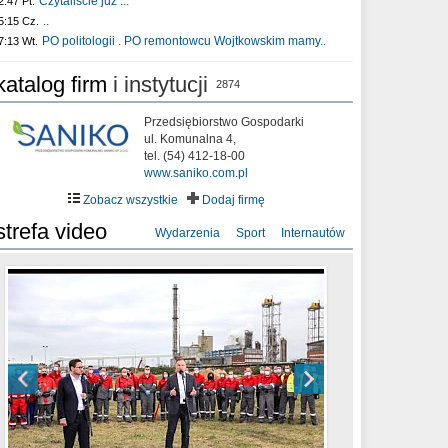
Czytaliście już :..
2:47 Pt.
..
5:15 Cz.
PO politologii . PO remontowcu Wojtkowskim mamy..
7:13 Wt.
katalog firm
i instytucji
2874
Przedsiębiorstwo Gospodarki
ul. Komunalna 4,
tel. (54) 412-18-00
www.saniko.com.pl
Zobacz wszystkie
Dodaj firmę
strefa video
Wydarzenia
Sport
Internautów
sixf33t .Last Year DRONE FOOTAGE
XXIII Sesja Rady Miasta Włocławek VIII
Ni To Ponk - W oczach mamy strach
Włocławek
kadencji w dniu 09.06.2020 r.