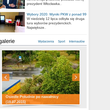
prezydent Włocławka..
Wybory 2020. Wyniki PKW z ponad 99
procent obwodów
W niedzielę 12 lipca odbyła się druga
tura wyborów prezydenckich.
Największe..
galerie
Wydarzenia
Sport
Internautów
Konkurs fotograficzny "Co to za
Miasto kładzie się do snu .
miejsca"
Ścieżka rowerowa w naszym mieście
Osiedle Południe po nawałnicy
(19.07.2015)
Wizytówka Włocławka
polowanie wigilijne 2014