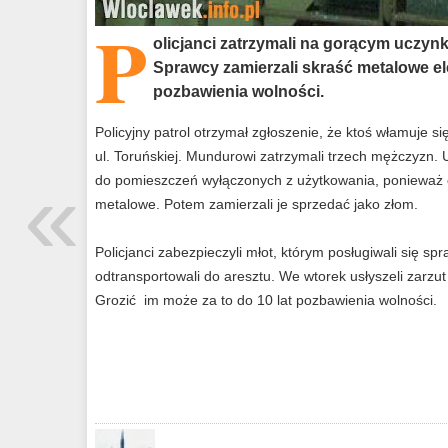
P
olicjanci zatrzymali na gorącym uczyn
Sprawcy zamierzali skraść metalowe ele
pozbawienia wolności.
Policyjny patrol otrzymał zgłoszenie, że ktoś włamuje 
ul. Toruńskiej. Mundurowi zatrzymali trzech mężczyzn. U
«
do pomieszczeń wyłączonych z użytkowania, ponieważ c
metalowe. Potem zamierzali je sprzedać jako złom.
Policjanci zabezpieczyli młot, którym posługiwali się sp
odtransportowali do aresztu. We wtorek usłyszeli zarzu
Grozić im może za to do 10 lat pozbawienia wolności.