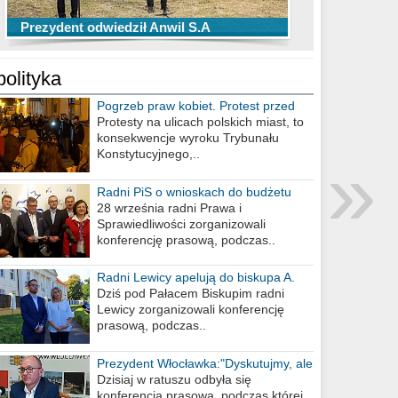
TOP 10 przechwytów Anwilu Włocławek
TOP 5 rzutów Anwilu Włocławek w BCL
Prezydent odwiedził Anwil S.A
w EBL w sezonie 2019/2020
w sezonie 2019/2020
polityka
Pogrzeb praw kobiet. Protest przed
biurem poselskim PiS
Protesty na ulicach polskich miast, to
konsekwencje wyroku Trybunału
»
Konstytucyjnego,..
Radni PiS o wnioskach do budżetu
miasta na 2021 rok
28 września radni Prawa i
Sprawiedliwości zorganizowali
konferencję prasową, podczas..
Radni Lewicy apelują do biskupa A.
Wiesława Meringa
Dziś pod Pałacem Biskupim radni
Lewicy zorganizowali konferencję
prasową, podczas..
Prezydent Włocławka:"Dyskutujmy, ale
nie obrażajmy się”
Dzisiaj w ratuszu odbyła się
konferencja prasowa, podczas której