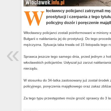
W
łocławscy policjanci zatrzymali mę
prostytucji i czerpania z tego ty
policyjny dozór i poręczenie mają
Włocławscy policjanci zostali poinformowani w miniony 
Bułgarii o nakłanianiu jej do prostytucji. Do tego proced
«
mężczyzna. Sytuacja taka trwała od 15 listopada tego r
Sprawca jeszcze tego samego dnia, przed jednym z hote
włocławskich policjantów. Usłyszał już zarzut nakłaniania
nierządu.
W stosunku do 34-latka zastosowany już został środek
policyjnego, poręczenia majątkowego oraz zakaz zbliża
Za tego typu przestępstwo może grozić sprawcy do 3 la