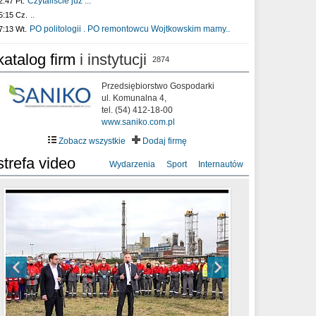
Czytaliście już :..
2:47 Pt.
..
5:15 Cz.
PO politologii . PO remontowcu Wojtkowskim mamy..
7:13 Wt.
katalog firm
i instytucji
2874
Przedsiębiorstwo Gospodarki
ul. Komunalna 4,
tel. (54) 412-18-00
www.saniko.com.pl
Zobacz wszystkie
Dodaj firmę
strefa video
Wydarzenia
Sport
Internautów
sixf33t .Last Year DRONE FOOTAGE
XXIII Sesja Rady Miasta Włocławek VIII
Ni To Ponk - W oczach mamy strach
Włocławek
kadencji w dniu 09.06.2020 r.