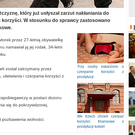
żczyznę, który już usłyszał zarzut nakłaniania do
tułu korzyści. W stosunku do sprawcy zastosowano
tkowe.
wtorek przez 27-letnią obywatelkę
eru namawiał ją jej rodak, 34-letni
oku.
Trzy osoby oskarżone o
li został zatrzymany przez
czerpanie korzyści z
, ułatwiania i czerpania korzyści z
prostytucji
 zapobiegawczy w postaci dozoru
nia się do pokrzywdzonej.
We trzech chcieli czerpać
t pozbawienia wolności.
korzyści finansowe z
prostytucji kobiet