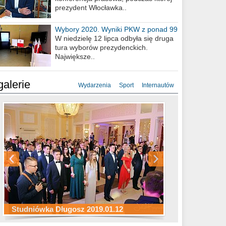
prezydent Włocławka..
Wybory 2020. Wyniki PKW z ponad 99
procent obwodów
W niedzielę 12 lipca odbyła się druga
tura wyborów prezydenckich.
Największe..
galerie
Wydarzenia
Sport
Internautów
Studniówka ZS Ekonomicznych
Studniówka Kopernik 2019.01.11
Studniówka LMK 2019.01.05
2019.01.05
Studniówka Długosz 2019.01.12
ZS Budowlanych 2019.01.12
Studniówka LZK 2019.01.11