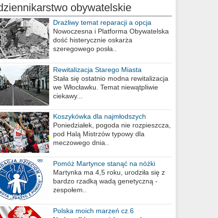
dziennikarstwo obywatelskie
Drażliwy temat reparacji a opcja
berlińska
Nowoczesna i Platforma Obywatelska
dość histerycznie oskarża
szeregowego posła..
Rewitalizacja Starego Miasta
Stała się ostatnio modna rewitalizacja
we Włocławku. Temat niewątpliwie
ciekawy...
Koszykówka dla najmłodszych
Poniedziałek, pogoda nie rozpieszcza,
pod Halą Mistrzów typowy dla
meczowego dnia..
Pomóż Martynce stanąć na nóżki
Martynka ma 4,5 roku, urodziła się z
bardzo rzadką wadą genetyczną -
zespołem..
Polska moich marzeń cz.6