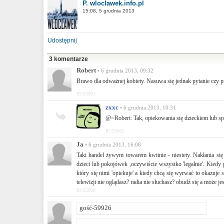
P. wloclawek.info.pl
15:08, 5 grudnia 2013
Udostępnij
3 komentarze
Robert
• 6 grudnia 2013, 09:32
Brawo dla odważnej kobiety. Nasuwa się jednak pytanie czy pr
ID:55001
zxxc
• 6 grudnia 2013, 10:31
@~Robert: Tak, opiekowania się dzieckiem lub spr
ID:55002
Ja
• 6 grudnia 2013, 16:08
Taki handel żywym towarem kwitnie - niestety. Nakłania się
dzieci lub pokojówek ,oczywiście wszystko 'legalnie'. Kiedy
który się nimi 'opiekuje' a kiedy chcą się wyrwać to okazuje 
telewizji nie oglądasz? radia nie słuchasz? obudź się a może j
ID:55009