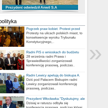
TOP 10 przechwytów Anwilu Włocławek
TOP 5 rzutów Anwilu Włocławek w BCL
Prezydent odwiedził Anwil S.A
w EBL w sezonie 2019/2020
w sezonie 2019/2020
polityka
Pogrzeb praw kobiet. Protest przed
biurem poselskim PiS
Protesty na ulicach polskich miast, to
konsekwencje wyroku Trybunału
»
Konstytucyjnego,..
Radni PiS o wnioskach do budżetu
miasta na 2021 rok
28 września radni Prawa i
Sprawiedliwości zorganizowali
konferencję prasową, podczas..
Radni Lewicy apelują do biskupa A.
Wiesława Meringa
Dziś pod Pałacem Biskupim radni
Lewicy zorganizowali konferencję
prasową, podczas..
Prezydent Włocławka:"Dyskutujmy, ale
nie obrażajmy się”
Dzisiaj w ratuszu odbyła się
konferencja prasowa, podczas której