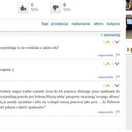
0
0
50%
50%
Tagi:
prostytucja
nakłanianie
alfons
bułgaria
+ skomentuj
1
1
zyjeżdżając tu nie wiedziała w jakim celu?
odpowiedz
1
1
zątania :)
odpowiedz
1
1
 kobiety mające trudne warunki życia do ich poprawy obiecując prace opiekunek do
 przyjeżdżają prawda jest bolesna.Muszą oddać paszporty otrzymują 'swojego alfonsa'
się,że zostały sprzedane i żeby się wykupić muszą pracować jako pros......ki. Robercie
esteś jednym z takich 'opiekunów?
odpowiedz