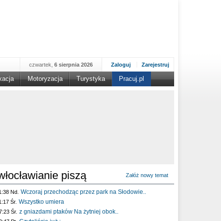
czwartek,
6 sierpnia 2026
Zaloguj
Zarejestruj
kacja
Motoryzacja
Turystyka
Pracuj.pl
włocławianie piszą
Załóż nowy temat
Wczoraj przechodząc przez park na Słodowie..
1:38 Nd.
Wszystko umiera
1:17 Śr.
z gniazdami ptaków Na żytniej obok..
7:23 Śr.