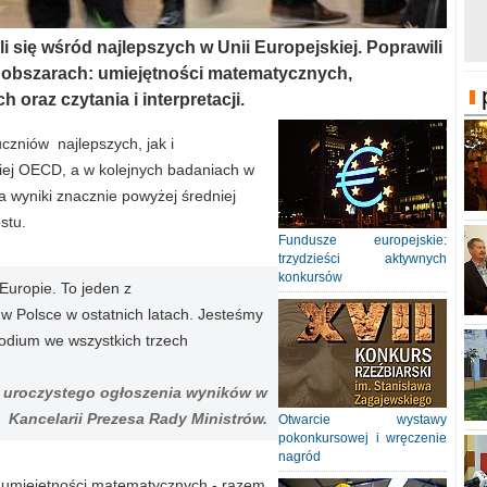
i się wśród najlepszych w Unii Europejskiej. Poprawili
 obszarach: umiejętności matematycznych,
raz czytania i interpretacji.
czniów najlepszych, jak i
dniej OECD, a w kolejnych badaniach w
ła wyniki znacznie powyżej średniej
stu.
Fundusze europejskie:
trzydzieści aktywnych
konkursów
 Europie. To jeden z
 w Polsce w ostatnich latach. Jesteśmy
podium we wszystkich trzech
s uroczystego ogłoszenia wyników w
Kancelarii Prezesa Rady Ministrów.
Otwarcie wystawy
pokonkursowej i wręczenie
nagród
ie umiejętności matematycznych - razem