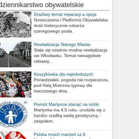
dziennikarstwo obywatelskie
Drażliwy temat reparacji a opcja
berlińska
Nowoczesna i Platforma Obywatelska
dość histerycznie oskarża
szeregowego posła..
Rewitalizacja Starego Miasta
Stała się ostatnio modna rewitalizacja
we Włocławku. Temat niewątpliwie
ciekawy...
Koszykówka dla najmłodszych
Poniedziałek, pogoda nie rozpieszcza,
pod Halą Mistrzów typowy dla
meczowego dnia..
Pomóż Martynce stanąć na nóżki
Martynka ma 4,5 roku, urodziła się z
bardzo rzadką wadą genetyczną -
zespołem..
Polska moich marzeń cz.6