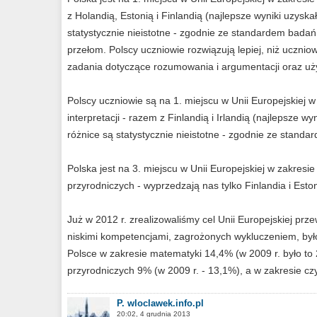
z Holandią, Estonią i Finlandią (najlepsze wyniki uzyska
statystycznie nieistotne - zgodnie ze standardem bad
przełom. Polscy uczniowie rozwiązują lepiej, niż uczni
zadania dotyczące rozumowania i argumentacji oraz użyci
Polscy uczniowie są na 1. miejscu w Unii Europejskiej w 
interpretacji - razem z Finlandią i Irlandią (najlepsze wy
różnice są statystycznie nieistotne - zgodnie ze stan
Polska jest na 3. miejscu w Unii Europejskiej w zakre
przyrodniczych - wyprzedzają nas tylko Finlandia i Eston
Już w 2012 r. zrealizowaliśmy cel Unii Europejskiej prz
niskimi kompetencjami, zagrożonych wykluczeniem, był
Polsce w zakresie matematyki 14,4% (w 2009 r. było t
przyrodniczych 9% (w 2009 r. - 13,1%), a w zakresie cz
P. wloclawek.info.pl
20:02, 4 grudnia 2013