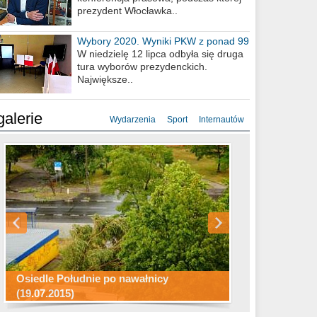
prezydent Włocławka..
Wybory 2020. Wyniki PKW z ponad 99
procent obwodów
W niedzielę 12 lipca odbyła się druga
tura wyborów prezydenckich.
Największe..
galerie
Wydarzenia
Sport
Internautów
Konkurs fotograficzny "Co to za
Miasto kładzie się do snu .
miejsca"
Ścieżka rowerowa w naszym mieście
Osiedle Południe po nawałnicy
(19.07.2015)
Wizytówka Włocławka
polowanie wigilijne 2014