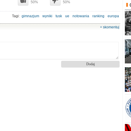
50%
50%
Tagi:
gimnazjum
wyniki
tusk
ue
notowania
ranking
europa
+ skomentuj