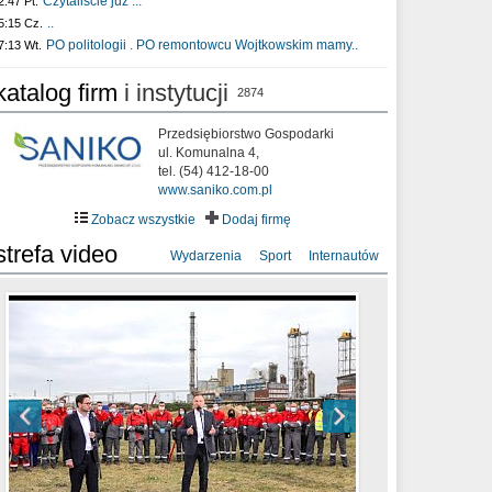
Czytaliście już :..
2:47 Pt.
..
5:15 Cz.
PO politologii . PO remontowcu Wojtkowskim mamy..
7:13 Wt.
katalog firm
i instytucji
2874
Przedsiębiorstwo Gospodarki
ul. Komunalna 4,
tel. (54) 412-18-00
www.saniko.com.pl
Zobacz wszystkie
Dodaj firmę
strefa video
Wydarzenia
Sport
Internautów
sixf33t .Last Year DRONE FOOTAGE
XXIII Sesja Rady Miasta Włocławek VIII
Ni To Ponk - W oczach mamy strach
Włocławek
kadencji w dniu 09.06.2020 r.