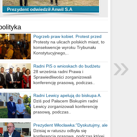
TOP 10 przechwytów Anwilu Włocławek
TOP 5 rzutów Anwilu Włocławek w BCL
Prezydent odwiedził Anwil S.A
w EBL w sezonie 2019/2020
w sezonie 2019/2020
polityka
Pogrzeb praw kobiet. Protest przed
biurem poselskim PiS
Protesty na ulicach polskich miast, to
konsekwencje wyroku Trybunału
»
Konstytucyjnego,..
Radni PiS o wnioskach do budżetu
miasta na 2021 rok
28 września radni Prawa i
Sprawiedliwości zorganizowali
konferencję prasową, podczas..
Radni Lewicy apelują do biskupa A.
Wiesława Meringa
Dziś pod Pałacem Biskupim radni
Lewicy zorganizowali konferencję
prasową, podczas..
Prezydent Włocławka:"Dyskutujmy, ale
nie obrażajmy się”
Dzisiaj w ratuszu odbyła się
konferencja prasowa, podczas której