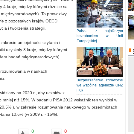
ły 4 kraje, między którymi różnice są
ań międzynarodowych). To prawdziwy
owie z pozostałych krajów OECD,
a i tworzenia strategii.
Polska z najniższym
bezrobociem w Unii
Europejskiej
zakresie umiejętności czytania i
niki uzyskały 3 kraje, między którymi
dardem badań międzynarodowych).
sie rozumowania w naukach
ia.
Bezpieczeństwo zdrowotne
we wspólnej agendzie ONZ
i KR
ewidziany na 2020 r., aby uczniów z
o mniej niż 15%. W badaniu PISA 2012 wskaźnik ten wyniósł w
o 20,5% ), w zakresie rozumowania naukowego w przedmiotach
ytania 10,6% (w 2009 r. - 15%).
0
0