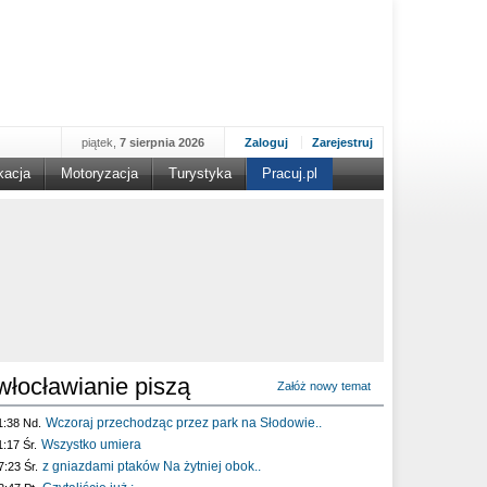
piątek,
7 sierpnia 2026
Zaloguj
Zarejestruj
kacja
Motoryzacja
Turystyka
Pracuj.pl
włocławianie piszą
Załóż nowy temat
Wczoraj przechodząc przez park na Słodowie..
1:38 Nd.
Wszystko umiera
1:17 Śr.
z gniazdami ptaków Na żytniej obok..
7:23 Śr.