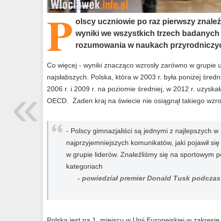
P
olscy uczniowie po raz pierwszy znaleźl
wyniki we wszystkich trzech badanych
rozumowania w naukach przyrodniczych o
Co więcej - wyniki znacząco wzrosły zarówno w grupie u
najsłabszych. Polska, która w 2003 r. była poniżej śre
«
2006 r. i 2009 r. na poziomie średniej, w 2012 r. uzyska
OECD. Żaden kraj na świecie nie osiągnął takiego wzro
- Polscy gimnazjaliści są jednymi z najlepszych w
najprzyjemniejszych komunikatów, jaki pojawił się
w grupie liderów. Znaleźliśmy się na sportowym 
kategoriach
- powiedział premier Donald Tusk podcza
Polska jest na 1. miejscu w Unii Europejskiej w zakres