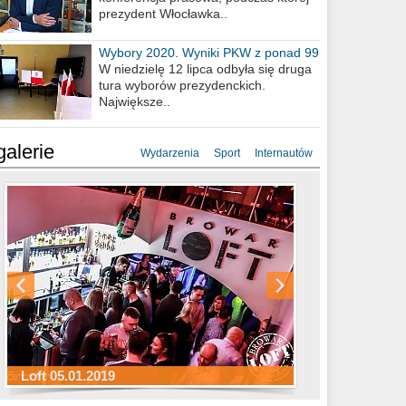
prezydent Włocławka..
Wybory 2020. Wyniki PKW z ponad 99
procent obwodów
W niedzielę 12 lipca odbyła się druga
tura wyborów prezydenckich.
Największe..
galerie
Wydarzenia
Sport
Internautów
Sylwester Hotel Młyn 31.12.2018
Sylwester Miejski 31.12.2018
Sylwester Loft 31.12.2018
Loft 05.01.2019
Sylwester Podgrodzie 31.12.2018
Sylwester Pensjonat Michelin 31.12.2018