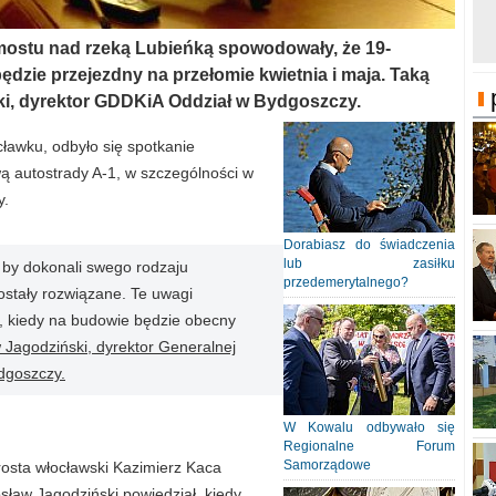
ostu nad rzeką Lubieńką spowodowały, że 19-
dzie przejezdny na przełomie kwietnia i maja. Taką
ki, dyrektor GDDKiA Oddział w Bydgoszczy.
ławku, odbyło się spotkanie
 autostrady A-1, w szczególności w
y.
Dorabiasz do świadczenia
lub zasiłku
by dokonali swego rodzaju
przedemerytalnego?
ostały rozwiązane. Te uwagi
u, kiedy na budowie będzie obecny
 Jagodziński, dyrektor Generalnej
ydgoszczy.
W Kowalu odbywało się
Regionalne Forum
Samorządowe
osta włocławski Kazimierz Kaca
sław Jagodziński powiedział, kiedy