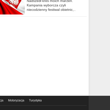
Nadszedł kres moich marzeń.
Kampania wyborcza czyli
niecodzienny festiwal obietnic,..
cja
Motoryzacja
Turystyka