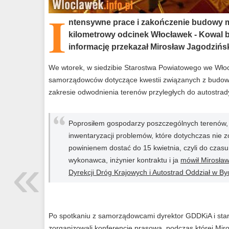
I
ntensywne prace i zakończenie budowy m
kilometrowy odcinek Włocławek - Kowal bę
informację przekazał Mirosław Jagodzińs
We wtorek, w siedzibie Starostwa Powiatowego we Włoc
samorządowców dotyczące kwestii związanych z budową
zakresie odwodnienia terenów przyległych do autostrad
Poprosiłem gospodarzy poszczególnych terenów, 
inwentaryzacji problemów, które dotychczas nie z
powinienem dostać do 15 kwietnia, czyli do czas
«
wykonawca, inżynier kontraktu i ja
mówił Mirosław
Dyrekcji Dróg Krajowych i Autostrad Oddział w B
Po spotkaniu z samorządowcami dyrektor GDDKiA i star
zorganizowali konferencję prasową, podczas której Miro