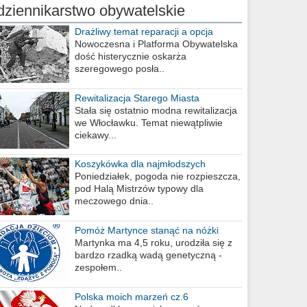
dziennikarstwo obywatelskie
Drażliwy temat reparacji a opcja
berlińska
Nowoczesna i Platforma Obywatelska
dość histerycznie oskarża
szeregowego posła..
Rewitalizacja Starego Miasta
Stała się ostatnio modna rewitalizacja
we Włocławku. Temat niewątpliwie
ciekawy...
Koszykówka dla najmłodszych
Poniedziałek, pogoda nie rozpieszcza,
pod Halą Mistrzów typowy dla
meczowego dnia..
Pomóż Martynce stanąć na nóżki
Martynka ma 4,5 roku, urodziła się z
bardzo rzadką wadą genetyczną -
zespołem..
Polska moich marzeń cz.6