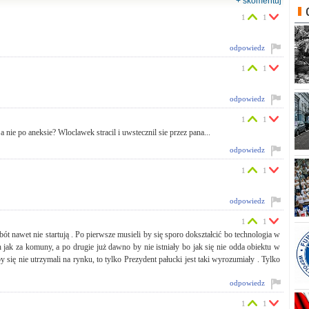
+ skomentuj
1
1
odpowiedz
1
1
odpowiedz
1
1
 nie po aneksie? Wloclawek stracil i uwstecznil sie przez pana...
odpowiedz
1
1
odpowiedz
1
1
t nawet nie startują . Po pierwsze musieli by się sporo dokształcić bo technologia w
 jak za komuny, a po drugie już dawno by nie istniały bo jak się nie odda obiektu w
się nie utrzymali na rynku, to tylko Prezydent pałucki jest taki wyrozumiały . Tylko
odpowiedz
1
1