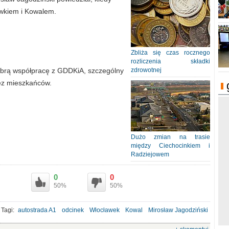
awkiem i Kowalem.
Zbliża się czas rocznego
rozliczenia składki
 dobrą współpracę z GDDKiA, szczególny
zdrowotnej
zez mieszkańców.
Dużo zmian na trasie
między Ciechocinkiem i
Radziejowem
0
0
50%
50%
Tagi:
autostrada A1
odcinek
Włocławek
Kowal
Mirosław Jagodziński
termin