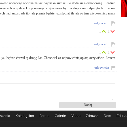
akość oddanego odcinka za tak bajońską sumkę i w dodatku nieskończoną . Jezdnie
agazyn soli aby dziecko przewinąć z gówienka by mu dupci nie odpażyło bo nie ma
h nad autostradą itp. ale premia będzie już słychać ile ale co tam użytkownicy niech
odpowiedz
1
1
odpowiedz
1
1
ak będzie chrzcił tą drogę Jan Chrzciciel za odpowiednią opłatą oczywiście .Jestem
odpowiedz
szenia
Katalog firm
Forum
Galerie
Video
Zdrowie
Dom
Eduka