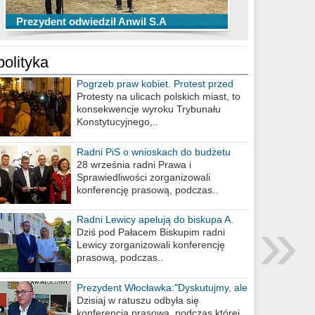
TOP 10 przechwytów Anwilu Włocławek
TOP 5 rzutów Anwilu Włocławek w BCL
Prezydent odwiedził Anwil S.A
w EBL w sezonie 2019/2020
w sezonie 2019/2020
polityka
Pogrzeb praw kobiet. Protest przed
biurem poselskim PiS
Protesty na ulicach polskich miast, to
konsekwencje wyroku Trybunału
Konstytucyjnego,..
Radni PiS o wnioskach do budżetu
miasta na 2021 rok
28 września radni Prawa i
Sprawiedliwości zorganizowali
konferencję prasową, podczas..
»
Radni Lewicy apelują do biskupa A.
Wiesława Meringa
Dziś pod Pałacem Biskupim radni
Lewicy zorganizowali konferencję
prasową, podczas..
Prezydent Włocławka:"Dyskutujmy, ale
nie obrażajmy się”
Dzisiaj w ratuszu odbyła się
konferencja prasowa, podczas której