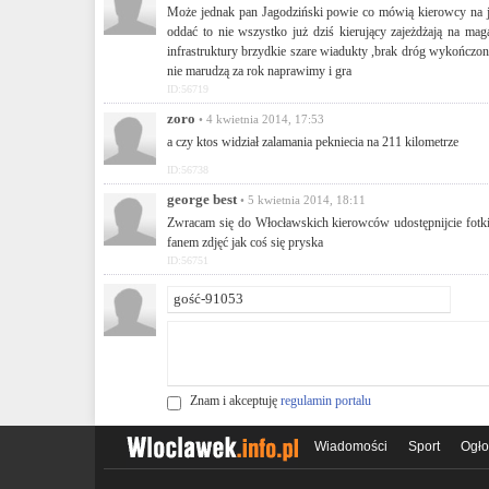
Może jednak pan Jagodziński powie co mówią kierowcy na j
oddać to nie wszystko już dziś kierujący zajeżdżają na m
infrastruktury brzydkie szare wiadukty ,brak dróg wykończonyc
nie marudzą za rok naprawimy i gra
ID:56719
zoro
• 4 kwietnia 2014, 17:53
a czy ktos widział zalamania pekniecia na 211 kilometrze
ID:56738
george best
• 5 kwietnia 2014, 18:11
Zwracam się do Włocławskich kierowców udostępnijcie fotki j
fanem zdjęć jak coś się pryska
ID:56751
Znam i akceptuję
regulamin portalu
Wiadomości
Sport
Ogło