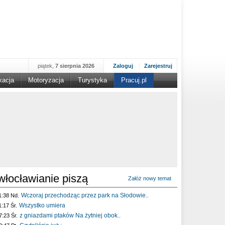
piątek,
7 sierpnia 2026
Zaloguj
Zarejestruj
kacja
Motoryzacja
Turystyka
Pracuj.pl
włocławianie piszą
Załóż nowy temat
Wczoraj przechodząc przez park na Słodowie..
1:38 Nd.
Wszystko umiera
1:17 Śr.
z gniazdami ptaków Na żytniej obok..
7:23 Śr.