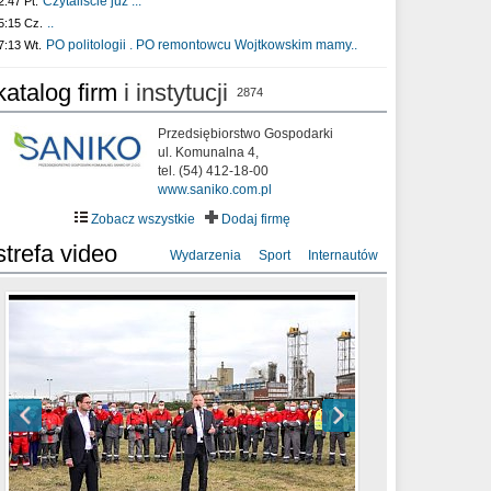
Czytaliście już :..
2:47 Pt.
..
5:15 Cz.
PO politologii . PO remontowcu Wojtkowskim mamy..
7:13 Wt.
katalog firm
i instytucji
2874
Przedsiębiorstwo Gospodarki
ul. Komunalna 4,
tel. (54) 412-18-00
www.saniko.com.pl
Zobacz wszystkie
Dodaj firmę
strefa video
Wydarzenia
Sport
Internautów
sixf33t .Last Year DRONE FOOTAGE
XXIII Sesja Rady Miasta Włocławek VIII
Ni To Ponk - W oczach mamy strach
Włocławek
kadencji w dniu 09.06.2020 r.