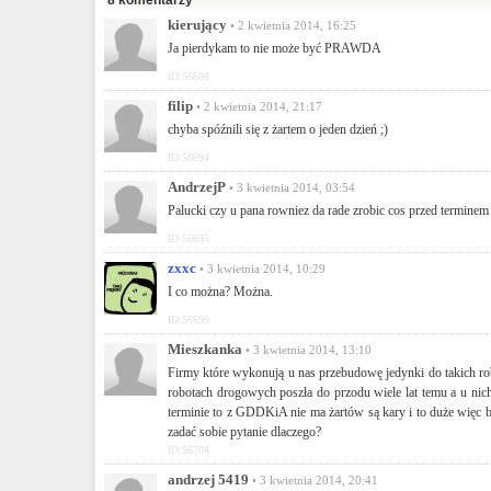
8 komentarzy
kierujący
• 2 kwietnia 2014, 16:25
Ja pierdykam to nie może być PRAWDA
ID:56688
filip
• 2 kwietnia 2014, 21:17
chyba spóźnili się z żartem o jeden dzień ;)
ID:56694
AndrzejP
• 3 kwietnia 2014, 03:54
Palucki czy u pana rowniez da rade zrobic cos przed terminem a
ID:56695
zxxc
• 3 kwietnia 2014, 10:29
I co można? Można.
ID:56699
Mieszkanka
• 3 kwietnia 2014, 13:10
Firmy które wykonują u nas przebudowę jedynki do takich robó
robotach drogowych poszła do przodu wiele lat temu a u nich
terminie to z GDDKiA nie ma żartów są kary i to duże więc by 
zadać sobie pytanie dlaczego?
ID:56704
andrzej 5419
• 3 kwietnia 2014, 20:41