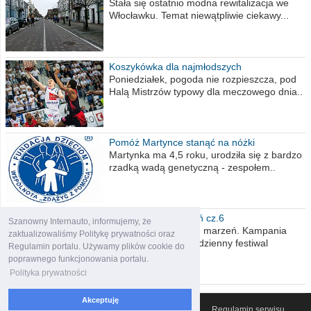
Stała się ostatnio modna rewitalizacja we
Włocławku. Temat niewątpliwie ciekawy...
Koszykówka dla najmłodszych
Poniedziałek, pogoda nie rozpieszcza, pod
Halą Mistrzów typowy dla meczowego dnia..
Pomóż Martynce stanąć na nóżki
Martynka ma 4,5 roku, urodziła się z bardzo
rzadką wadą genetyczną - zespołem..
Polska moich marzeń cz.6
Szanowny Internauto, informujemy, że
Nadszedł kres moich marzeń. Kampania
zaktualizowaliśmy Politykę prywatności oraz
wyborcza czyli niecodzienny festiwal
Regulamin portalu. Używamy plików cookie do
obietnic,..
poprawnego funkcjonowania portalu.
Polityka prywatności
Akceptuję
© 2007-2026 Włocławski Portal informacyjny
Regulamin serwisu