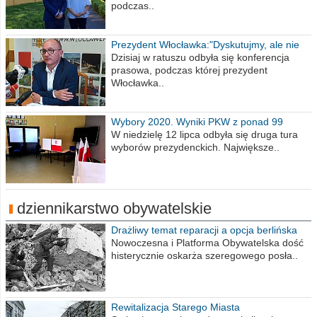
podczas..
Prezydent Włocławka:"Dyskutujmy, ale nie
obrażajmy się”
Dzisiaj w ratuszu odbyła się konferencja
prasowa, podczas której prezydent
Włocławka..
Wybory 2020. Wyniki PKW z ponad 99
procent obwodów
W niedzielę 12 lipca odbyła się druga tura
wyborów prezydenckich. Największe..
dziennikarstwo obywatelskie
Drażliwy temat reparacji a opcja berlińska
Nowoczesna i Platforma Obywatelska dość
histerycznie oskarża szeregowego posła..
Rewitalizacja Starego Miasta