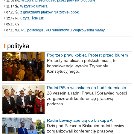
Wczoraj przechodząc przez park na Słodowie..
11:38 Nd.
Wszystko umiera
11:17 Śr.
z gniazdami ptaków Na żytniej obok..
07:23 Śr.
Czytaliście już :..
12:47 Pt.
..
05:15 Cz.
PO politologii . PO remontowcu Wojtkowskim mamy..
07:13 Wt.
polityka
Pogrzeb praw kobiet. Protest przed biurem
poselskim PiS
Protesty na ulicach polskich miast, to
konsekwencje wyroku Trybunału
Konstytucyjnego,..
Radni PiS o wnioskach do budżetu miasta
na 2021 rok
28 września radni Prawa i Sprawiedliwości
zorganizowali konferencję prasową,
podczas..
Radni Lewicy apelują do biskupa A.
Wiesława Meringa
Dziś pod Pałacem Biskupim radni Lewicy
zorganizowali konferencję prasową,