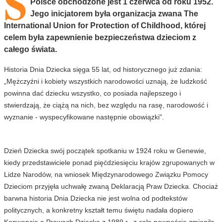
Ś
Polsce obchodzone jest 1 czerwca od roku 1952.
Jego inicjatorem była organizacja zwana The
International Union for Protection of Childhood, której
celem była zapewnienie bezpieczeństwa dzieciom z
całego świata.
Historia Dnia Dziecka sięga 55 lat, od historycznego już zdania:
„Mężczyźni i kobiety wszystkich narodowości uznają, że ludzkość
powinna dać dziecku wszystko, co posiada najlepszego i
stwierdzają, że ciążą na nich, bez względu na rasę, narodowość i
wyznanie - wyspecyfikowane następnie obowiązki".
Dzień Dziecka swój początek spotkaniu w 1924 roku w Genewie,
kiedy przedstawiciele ponad pięćdziesięciu krajów zgrupowanych w
Lidze Narodów, na wniosek Międzynarodowego Związku Pomocy
Dzieciom przyjęła uchwałę zwaną Deklaracją Praw Dziecka. Chociaż
barwna historia Dnia Dziecka nie jest wolna od podtekstów
politycznych, a konkretny kształt temu świętu nadała dopiero
Konwencja o Prawach Dziecka z 1989 r., z całą pewnością zmieniła