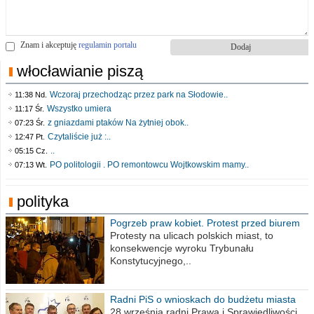
Znam i akceptuję
regulamin portalu
włocławianie piszą
Wczoraj przechodząc przez park na Słodowie..
11:38 Nd.
Wszystko umiera
11:17 Śr.
z gniazdami ptaków Na żytniej obok..
07:23 Śr.
Czytaliście już :..
12:47 Pt.
..
05:15 Cz.
PO politologii . PO remontowcu Wojtkowskim mamy..
07:13 Wt.
polityka
Pogrzeb praw kobiet. Protest przed biurem
poselskim PiS
Protesty na ulicach polskich miast, to
konsekwencje wyroku Trybunału
Konstytucyjnego,..
Radni PiS o wnioskach do budżetu miasta
na 2021 rok
28 września radni Prawa i Sprawiedliwości