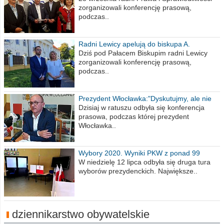
zorganizowali konferencję prasową,
podczas..
Radni Lewicy apelują do biskupa A.
Wiesława Meringa
Dziś pod Pałacem Biskupim radni Lewicy
zorganizowali konferencję prasową,
podczas..
Prezydent Włocławka:"Dyskutujmy, ale nie
obrażajmy się”
Dzisiaj w ratuszu odbyła się konferencja
prasowa, podczas której prezydent
Włocławka..
Wybory 2020. Wyniki PKW z ponad 99
procent obwodów
W niedzielę 12 lipca odbyła się druga tura
wyborów prezydenckich. Największe..
dziennikarstwo obywatelskie