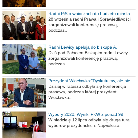
Radni PiS o wnioskach do budżetu miasta
na 2021 rok
28 września radni Prawa i Sprawiedliwości
zorganizowali konferencję prasową,
podczas..
Radni Lewicy apelują do biskupa A.
Wiesława Meringa
Dziś pod Pałacem Biskupim radni Lewicy
zorganizowali konferencję prasową,
podczas..
Prezydent Włocławka:"Dyskutujmy, ale nie
obrażajmy się”
Dzisiaj w ratuszu odbyła się konferencja
prasowa, podczas której prezydent
Włocławka..
Wybory 2020. Wyniki PKW z ponad 99
procent obwodów
W niedzielę 12 lipca odbyła się druga tura
wyborów prezydenckich. Największe..