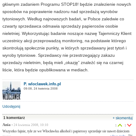
głównym zadaniem Programu STOP18! będzie znalezienie nowych
sposobów na poprawienie nadzoru nad sprzedażą wyrobów
tytoniowych. Według najnowszych badań, w Polsce zaledwie co
czwarty sprzedawca odmawia sprzedaży papierosów osobie
nieletniej. Wykorzystując badanie noszące nazwę Tajemniczy Klient
uczestnicy akcji przeprowadzą monitoring, na podstawie którego
skontrolują społecznie punkty, w których sprzedawany jest tytoń i
wyroby tytoniowe. Sprzedawcy nie przestrzegający zakazu
sprzedaży nieletnim, będą mieli „okazję” znaleźć się na czarnej
liście, która będzie opublikowana w mediach.
P. wloclawek.info.pl
09:08, 24 kwietnia 2008
Udostępnij
1 komentarz
+ skomentuj
Ania
• 24 kwietnia 2008, 10:10
1
1
Wszystko fajnie, tyle ze we Wlocławku alkohol i papierosy sprzedaje sie nawet dzieciom