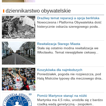
dziennikarstwo obywatelskie
Drażliwy temat reparacji a opcja berlińska
Nowoczesna i Platforma Obywatelska dość
histerycznie oskarża szeregowego posła..
Rewitalizacja Starego Miasta
Stała się ostatnio modna rewitalizacja we
Włocławku. Temat niewątpliwie ciekawy...
Koszykówka dla najmłodszych
Poniedziałek, pogoda nie rozpieszcza, pod
Halą Mistrzów typowy dla meczowego dnia..
Pomóż Martynce stanąć na nóżki
Martynka ma 4,5 roku, urodziła się z bardzo
rzadką wadą genetyczną - zespołem..