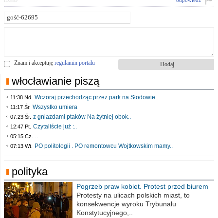
odpowiedz
ID:859
Znam i akceptuję
regulamin portalu
włocławianie piszą
Wczoraj przechodząc przez park na Słodowie..
11:38 Nd.
Wszystko umiera
11:17 Śr.
z gniazdami ptaków Na żytniej obok..
07:23 Śr.
Czytaliście już :..
12:47 Pt.
..
05:15 Cz.
PO politologii . PO remontowcu Wojtkowskim mamy..
07:13 Wt.
polityka
Pogrzeb praw kobiet. Protest przed biurem
poselskim PiS
Protesty na ulicach polskich miast, to
konsekwencje wyroku Trybunału
Konstytucyjnego,..