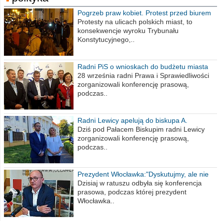
Pogrzeb praw kobiet. Protest przed biurem
poselskim PiS
Protesty na ulicach polskich miast, to
konsekwencje wyroku Trybunału
Konstytucyjnego,..
Radni PiS o wnioskach do budżetu miasta
na 2021 rok
28 września radni Prawa i Sprawiedliwości
zorganizowali konferencję prasową,
podczas..
Radni Lewicy apelują do biskupa A.
Wiesława Meringa
Dziś pod Pałacem Biskupim radni Lewicy
zorganizowali konferencję prasową,
podczas..
Prezydent Włocławka:"Dyskutujmy, ale nie
obrażajmy się”
Dzisiaj w ratuszu odbyła się konferencja
prasowa, podczas której prezydent
Włocławka..