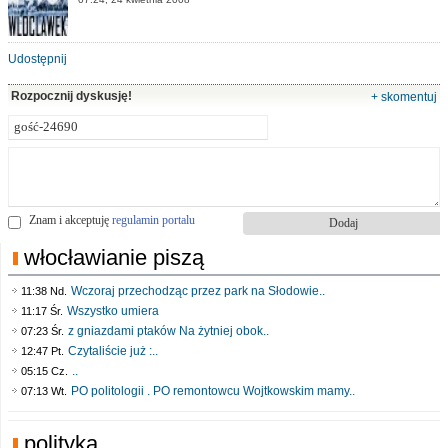
Udostępnij
Rozpocznij dyskusję!
+ skomentuj
Znam i akceptuję
regulamin portalu
włocławianie piszą
Wczoraj przechodząc przez park na Słodowie..
11:38 Nd.
Wszystko umiera
11:17 Śr.
z gniazdami ptaków Na żytniej obok..
07:23 Śr.
Czytaliście już :..
12:47 Pt.
..
05:15 Cz.
PO politologii . PO remontowcu Wojtkowskim mamy..
07:13 Wt.
polityka