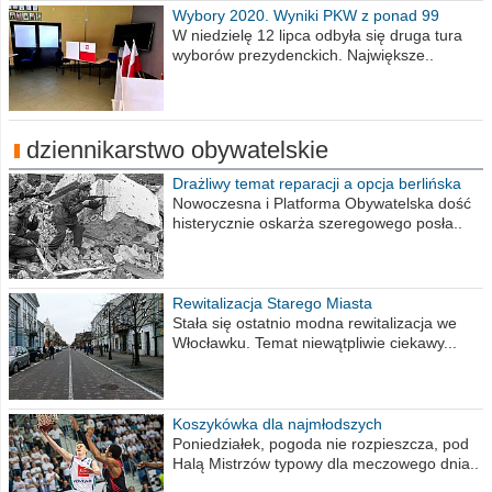
Wybory 2020. Wyniki PKW z ponad 99
procent obwodów
W niedzielę 12 lipca odbyła się druga tura
wyborów prezydenckich. Największe..
dziennikarstwo obywatelskie
Drażliwy temat reparacji a opcja berlińska
Nowoczesna i Platforma Obywatelska dość
histerycznie oskarża szeregowego posła..
Rewitalizacja Starego Miasta
Stała się ostatnio modna rewitalizacja we
Włocławku. Temat niewątpliwie ciekawy...
Koszykówka dla najmłodszych
Poniedziałek, pogoda nie rozpieszcza, pod
Halą Mistrzów typowy dla meczowego dnia..