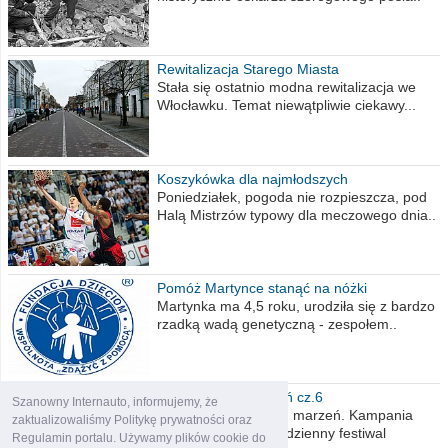
Rewitalizacja Starego Miasta
Stała się ostatnio modna rewitalizacja we
Włocławku. Temat niewątpliwie ciekawy...
Koszykówka dla najmłodszych
Poniedziałek, pogoda nie rozpieszcza, pod
Halą Mistrzów typowy dla meczowego dnia..
Pomóż Martynce stanąć na nóżki
Martynka ma 4,5 roku, urodziła się z bardzo
rzadką wadą genetyczną - zespołem..
Polska moich marzeń cz.6
Szanowny Internauto, informujemy, że
Nadszedł kres moich marzeń. Kampania
zaktualizowaliśmy Politykę prywatności oraz
wyborcza czyli niecodzienny festiwal
Regulamin portalu. Używamy plików cookie do