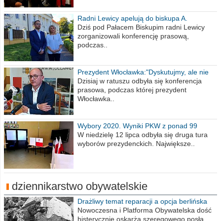
Radni Lewicy apelują do biskupa A.
Wiesława Meringa
Dziś pod Pałacem Biskupim radni Lewicy
zorganizowali konferencję prasową,
podczas..
Prezydent Włocławka:"Dyskutujmy, ale nie
obrażajmy się”
Dzisiaj w ratuszu odbyła się konferencja
prasowa, podczas której prezydent
Włocławka..
Wybory 2020. Wyniki PKW z ponad 99
procent obwodów
W niedzielę 12 lipca odbyła się druga tura
wyborów prezydenckich. Największe..
dziennikarstwo obywatelskie
Drażliwy temat reparacji a opcja berlińska
Nowoczesna i Platforma Obywatelska dość
histerycznie oskarża szeregowego posła..