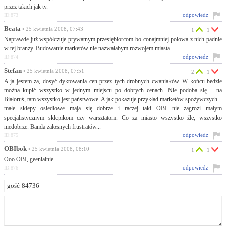
przez takich jak ty.
odpowiedz
ID:873
Beata
• 25 kwietnia 2008, 07:43
1
1
Naprawde już współczuje prywatnym przesiębiorcom bo conajmniej polowa z nich padnie
w tej branzy. Budowanie marketów nie nazwałabym rozwojem miasta.
odpowiedz
ID:874
Stefan
• 25 kwietnia 2008, 07:51
2
1
A ja jestem za, dosyć dyktowania cen przez tych drobnych cwaniaków. W końcu bedzie
można kupić wszystko w jednym miejscu po dobrych cenach. Nie podoba się – na
Białoruś, tam wszystko jest państwowe. A jak pokazuje przykład marketów spożywczych –
małe sklepy osiedlowe maja się dobrze i raczej taki OBI nie zagrozi małym
specjalistycznym sklepikom czy warsztatom. Co za miasto wszystko źle, wszystko
niedobrze. Banda żalosnych frustratów...
odpowiedz
ID:875
OBIbok
• 25 kwietnia 2008, 08:10
1
1
Ooo OBI, geenialnie
odpowiedz
ID:876