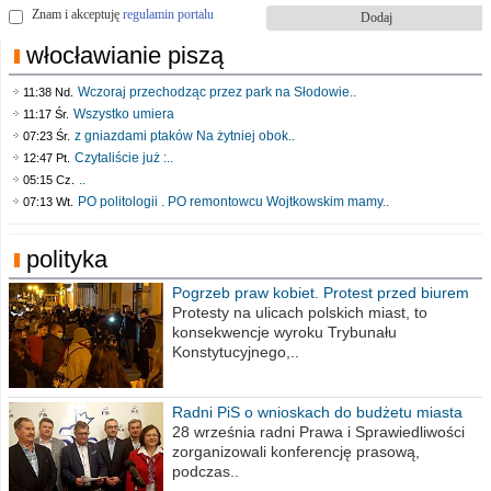
Znam i akceptuję
regulamin portalu
włocławianie piszą
Wczoraj przechodząc przez park na Słodowie..
11:38 Nd.
Wszystko umiera
11:17 Śr.
z gniazdami ptaków Na żytniej obok..
07:23 Śr.
Czytaliście już :..
12:47 Pt.
..
05:15 Cz.
PO politologii . PO remontowcu Wojtkowskim mamy..
07:13 Wt.
polityka
Pogrzeb praw kobiet. Protest przed biurem
poselskim PiS
Protesty na ulicach polskich miast, to
konsekwencje wyroku Trybunału
Konstytucyjnego,..
Radni PiS o wnioskach do budżetu miasta
na 2021 rok
28 września radni Prawa i Sprawiedliwości
zorganizowali konferencję prasową,
podczas..