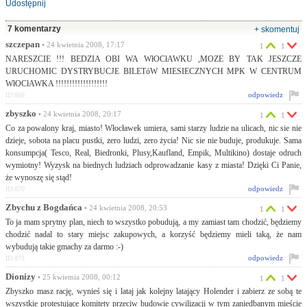
Udostępnij
7 komentarzy
+ skomentuj
szczepan
• 24 kwietnia 2008, 17:17
1
1
NARESZCIE !!! BEDZIA OBI WA WłOCłAWKU ,MOZE BY TAK JESZCZE
URUCHOMIC DYSTRYBUCJE BILETóW MIESIECZNYCH MPK W CENTRUM
WłOCłAWKA !!!!!!!!!!!!!!!!!!!
odpowiedz
ID:868
zbyszko
• 24 kwietnia 2008, 20:17
1
1
Co za powalony kraj, miasto! Włocławek umiera, sami starzy ludzie na ulicach, nic sie nie
dzieje, sobota na placu pustki, zero ludzi, zero życia! Nic sie nie buduje, produkuje. Sama
konsumpcja( Tesco, Real, Biedronki, Plusy,Kaufland, Empik, Multikino) dostaje odruch
wymiotny! Wyzysk na biednych ludziach odprowadzanie kasy z miasta! Dzięki Ci Panie,
że wynoszę się stąd!
odpowiedz
ID:870
Zbychu z Bogdańca
• 24 kwietnia 2008, 20:53
1
1
To ja mam sprytny plan, niech to wszystko pobudują, a my zamiast tam chodzić, będziemy
chodzić nadal to stary miejsc zakupowych, a korzyść będziemy mieli taką, że nam
wybudują takie gmachy za darmo :-)
odpowiedz
ID:872
Dionizy
• 25 kwietnia 2008, 00:12
1
1
Zbyszko masz rację, wynieś się i lataj jak kolejny latający Holender i zabierz ze sobą te
wszystkie protestujące komitety przeciw budowie cywilizacji w tym zaniedbanym mieście