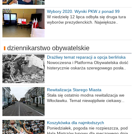
Wybory 2020. Wyniki PKW z ponad 99
procent obwodów
W niedzielę 12 lipca odbyła się druga tura
wyborów prezydenckich. Największe..
dziennikarstwo obywatelskie
Drażliwy temat reparacji a opcja berlińska
Nowoczesna i Platforma Obywatelska dość
histerycznie oskarża szeregowego posła..
Rewitalizacja Starego Miasta
Stała się ostatnio modna rewitalizacja we
Włocławku. Temat niewątpliwie ciekawy...
Koszykówka dla najmłodszych
Poniedziałek, pogoda nie rozpieszcza, pod
Halą Mistrzów typowy dla meczowego dnia..