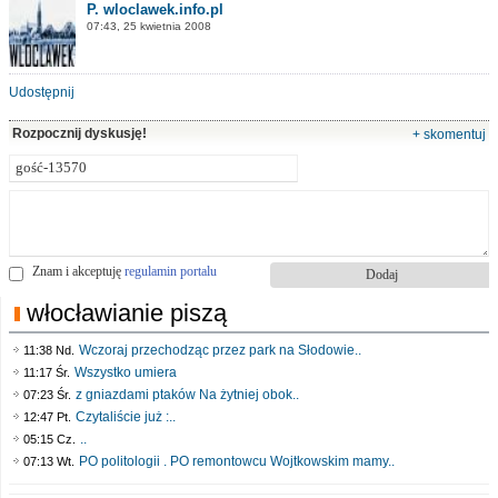
P. wloclawek.info.pl
07:43, 25 kwietnia 2008
Udostępnij
Rozpocznij dyskusję!
+ skomentuj
Znam i akceptuję
regulamin portalu
włocławianie piszą
Wczoraj przechodząc przez park na Słodowie..
11:38 Nd.
Wszystko umiera
11:17 Śr.
z gniazdami ptaków Na żytniej obok..
07:23 Śr.
Czytaliście już :..
12:47 Pt.
..
05:15 Cz.
PO politologii . PO remontowcu Wojtkowskim mamy..
07:13 Wt.