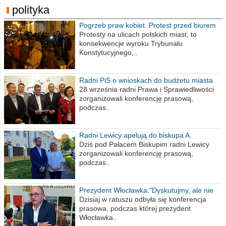
polityka
Pogrzeb praw kobiet. Protest przed biurem
poselskim PiS
Protesty na ulicach polskich miast, to
konsekwencje wyroku Trybunału
Konstytucyjnego,..
Radni PiS o wnioskach do budżetu miasta
na 2021 rok
28 września radni Prawa i Sprawiedliwości
zorganizowali konferencję prasową,
podczas..
Radni Lewicy apelują do biskupa A.
Wiesława Meringa
Dziś pod Pałacem Biskupim radni Lewicy
zorganizowali konferencję prasową,
podczas..
Prezydent Włocławka:"Dyskutujmy, ale nie
obrażajmy się”
Dzisiaj w ratuszu odbyła się konferencja
prasowa, podczas której prezydent
Włocławka..