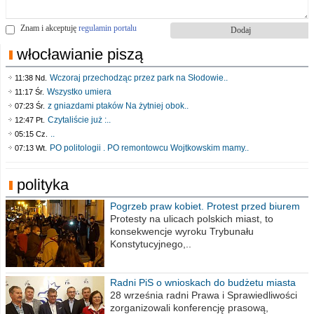
Znam i akceptuję
regulamin portalu
włocławianie piszą
Wczoraj przechodząc przez park na Słodowie..
11:38 Nd.
Wszystko umiera
11:17 Śr.
z gniazdami ptaków Na żytniej obok..
07:23 Śr.
Czytaliście już :..
12:47 Pt.
..
05:15 Cz.
PO politologii . PO remontowcu Wojtkowskim mamy..
07:13 Wt.
polityka
Pogrzeb praw kobiet. Protest przed biurem
poselskim PiS
Protesty na ulicach polskich miast, to
konsekwencje wyroku Trybunału
Konstytucyjnego,..
Radni PiS o wnioskach do budżetu miasta
na 2021 rok
28 września radni Prawa i Sprawiedliwości
zorganizowali konferencję prasową,