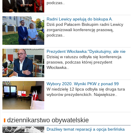
podczas..
Radni Lewicy apelują do biskupa A.
Wiesława Meringa
Dziś pod Pałacem Biskupim radni Lewicy
zorganizowali konferencję prasową,
podczas..
Prezydent Włocławka:"Dyskutujmy, ale nie
obrażajmy się”
Dzisiaj w ratuszu odbyła się konferencja
prasowa, podczas której prezydent
Włocławka..
Wybory 2020. Wyniki PKW z ponad 99
procent obwodów
W niedzielę 12 lipca odbyła się druga tura
wyborów prezydenckich. Największe..
dziennikarstwo obywatelskie
Drażliwy temat reparacji a opcja berlińska