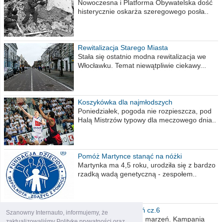
Nowoczesna i Platforma Obywatelska dość
histerycznie oskarża szeregowego posła..
Rewitalizacja Starego Miasta
Stała się ostatnio modna rewitalizacja we
Włocławku. Temat niewątpliwie ciekawy...
Koszykówka dla najmłodszych
Poniedziałek, pogoda nie rozpieszcza, pod
Halą Mistrzów typowy dla meczowego dnia..
Pomóż Martynce stanąć na nóżki
Martynka ma 4,5 roku, urodziła się z bardzo
rzadką wadą genetyczną - zespołem..
Polska moich marzeń cz.6
Szanowny Internauto, informujemy, że
Nadszedł kres moich marzeń. Kampania
zaktualizowaliśmy Politykę prywatności oraz