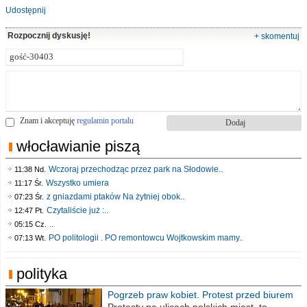
Udostępnij
Rozpocznij dyskusję!
+ skomentuj
Znam i akceptuję
regulamin portalu
włocławianie piszą
Wczoraj przechodząc przez park na Słodowie..
11:38 Nd.
Wszystko umiera
11:17 Śr.
z gniazdami ptaków Na żytniej obok..
07:23 Śr.
Czytaliście już :..
12:47 Pt.
..
05:15 Cz.
PO politologii . PO remontowcu Wojtkowskim mamy..
07:13 Wt.
polityka
Pogrzeb praw kobiet. Protest przed biurem