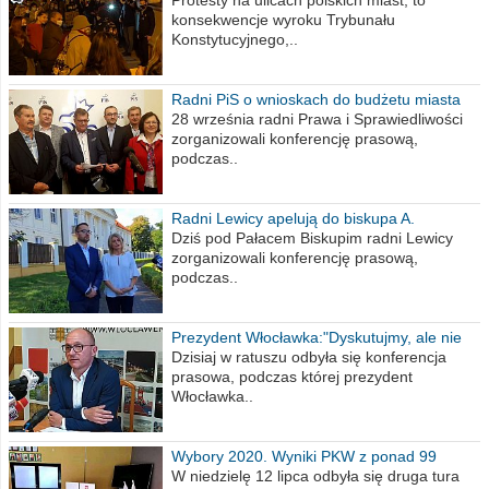
poselskim PiS
Protesty na ulicach polskich miast, to
konsekwencje wyroku Trybunału
Konstytucyjnego,..
Radni PiS o wnioskach do budżetu miasta
na 2021 rok
28 września radni Prawa i Sprawiedliwości
zorganizowali konferencję prasową,
podczas..
Radni Lewicy apelują do biskupa A.
Wiesława Meringa
Dziś pod Pałacem Biskupim radni Lewicy
zorganizowali konferencję prasową,
podczas..
Prezydent Włocławka:"Dyskutujmy, ale nie
obrażajmy się”
Dzisiaj w ratuszu odbyła się konferencja
prasowa, podczas której prezydent
Włocławka..
Wybory 2020. Wyniki PKW z ponad 99
procent obwodów
W niedzielę 12 lipca odbyła się druga tura