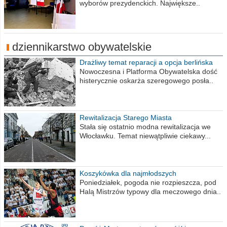
wyborów prezydenckich. Największe..
dziennikarstwo obywatelskie
Drażliwy temat reparacji a opcja berlińska
Nowoczesna i Platforma Obywatelska dość
histerycznie oskarża szeregowego posła..
Rewitalizacja Starego Miasta
Stała się ostatnio modna rewitalizacja we
Włocławku. Temat niewątpliwie ciekawy...
Koszykówka dla najmłodszych
Poniedziałek, pogoda nie rozpieszcza, pod
Halą Mistrzów typowy dla meczowego dnia..