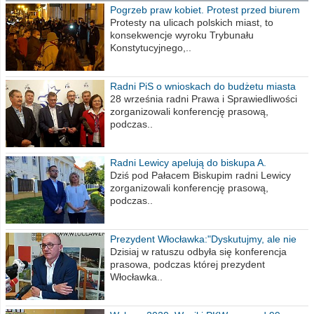
Pogrzeb praw kobiet. Protest przed biurem
poselskim PiS
Protesty na ulicach polskich miast, to
konsekwencje wyroku Trybunału
Konstytucyjnego,..
Radni PiS o wnioskach do budżetu miasta
na 2021 rok
28 września radni Prawa i Sprawiedliwości
zorganizowali konferencję prasową,
podczas..
Radni Lewicy apelują do biskupa A.
Wiesława Meringa
Dziś pod Pałacem Biskupim radni Lewicy
zorganizowali konferencję prasową,
podczas..
Prezydent Włocławka:"Dyskutujmy, ale nie
obrażajmy się”
Dzisiaj w ratuszu odbyła się konferencja
prasowa, podczas której prezydent
Włocławka..