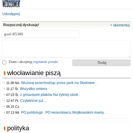
Udostępnij
Rozpocznij dyskusję!
+ skomentuj
Znam i akceptuję
regulamin portalu
włocławianie piszą
Wczoraj przechodząc przez park na Słodowie..
11:38 Nd.
Wszystko umiera
11:17 Śr.
z gniazdami ptaków Na żytniej obok..
07:23 Śr.
Czytaliście już :..
12:47 Pt.
..
05:15 Cz.
PO politologii . PO remontowcu Wojtkowskim mamy..
07:13 Wt.
polityka