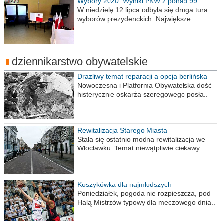
Wybory 2020. Wyniki PKW z ponad 99
procent obwodów
W niedzielę 12 lipca odbyła się druga tura
wyborów prezydenckich. Największe..
dziennikarstwo obywatelskie
Drażliwy temat reparacji a opcja berlińska
Nowoczesna i Platforma Obywatelska dość
histerycznie oskarża szeregowego posła..
Rewitalizacja Starego Miasta
Stała się ostatnio modna rewitalizacja we
Włocławku. Temat niewątpliwie ciekawy...
Koszykówka dla najmłodszych
Poniedziałek, pogoda nie rozpieszcza, pod
Halą Mistrzów typowy dla meczowego dnia..