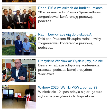
Radni PiS o wnioskach do budżetu miasta
na 2021 rok
28 września radni Prawa i Sprawiedliwości
zorganizowali konferencję prasową,
podczas..
Radni Lewicy apelują do biskupa A.
Wiesława Meringa
Dziś pod Pałacem Biskupim radni Lewicy
zorganizowali konferencję prasową,
podczas..
Prezydent Włocławka:"Dyskutujmy, ale nie
obrażajmy się”
Dzisiaj w ratuszu odbyła się konferencja
prasowa, podczas której prezydent
Włocławka..
Wybory 2020. Wyniki PKW z ponad 99
procent obwodów
W niedzielę 12 lipca odbyła się druga tura
wyborów prezydenckich. Największe..