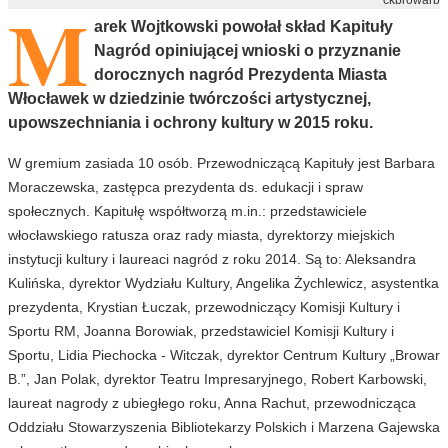
M
arek Wojtkowski powołał skład Kapituły
Nagród opiniującej wnioski o przyznanie
dorocznych nagród Prezydenta Miasta
Włocławek w dziedzinie twórczości artystycznej,
upowszechniania i ochrony kultury w 2015 roku.
W gremium zasiada 10 osób. Przewodniczącą Kapituły jest Barbara
Moraczewska, zastępca prezydenta ds. edukacji i spraw
społecznych. Kapitułę współtworzą m.in.: przedstawiciele
włocławskiego ratusza oraz rady miasta, dyrektorzy miejskich
instytucji kultury i laureaci nagród z roku 2014. Są to: Aleksandra
Kulińska, dyrektor Wydziału Kultury, Angelika Żychlewicz, asystentka
prezydenta, Krystian Łuczak, przewodniczący Komisji Kultury i
Sportu RM, Joanna Borowiak, przedstawiciel Komisji Kultury i
Sportu, Lidia Piechocka - Witczak, dyrektor Centrum Kultury „Browar
B.”, Jan Polak, dyrektor Teatru Impresaryjnego, Robert Karbowski,
laureat nagrody z ubiegłego roku, Anna Rachut, przewodnicząca
Oddziału Stowarzyszenia Bibliotekarzy Polskich i Marzena Gajewska