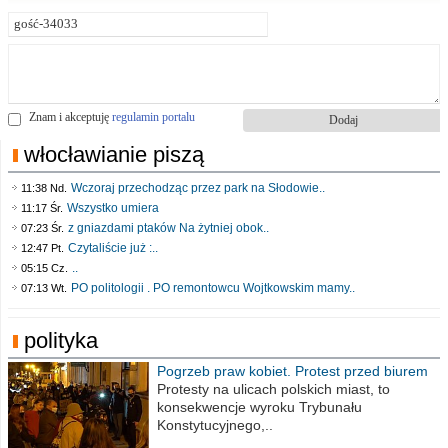
Znam i akceptuję
regulamin portalu
włocławianie piszą
Wczoraj przechodząc przez park na Słodowie..
11:38 Nd.
Wszystko umiera
11:17 Śr.
z gniazdami ptaków Na żytniej obok..
07:23 Śr.
Czytaliście już :..
12:47 Pt.
..
05:15 Cz.
PO politologii . PO remontowcu Wojtkowskim mamy..
07:13 Wt.
polityka
Pogrzeb praw kobiet. Protest przed biurem
poselskim PiS
Protesty na ulicach polskich miast, to
konsekwencje wyroku Trybunału
Konstytucyjnego,..