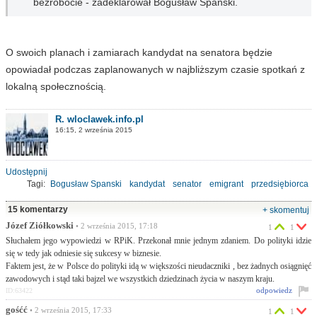
bezrobocie - zadeklarował Bogusław Spanski.
O swoich planach i zamiarach kandydat na senatora będzie
opowiadał podczas zaplanowanych w najbliższym czasie spotkań z
lokalną społecznością.
R. wloclawek.info.pl
16:15, 2 września 2015
Udostępnij
Tagi:
Bogusław Spanski
kandydat
senator
emigrant
przedsiębiorca
finansista
architekt
USA
okręg włocławski
15 komentarzy
+ skomentuj
Józef Ziółkowski
• 2 września 2015, 17:18
1
1
Słuchałem jego wypowiedzi w RPiK. Przekonał mnie jednym zdaniem. Do polityki idzie
się w tedy jak odniesie się sukcesy w biznesie.
Faktem jest, że w Polsce do polityki idą w większości nieudaczniki , bez żadnych osiągnięć
zawodowych i stąd taki bajzel we wszystkich dziedzinach życia w naszym kraju.
odpowiedz
ID:63422
gośćć
• 2 września 2015, 17:33
1
1