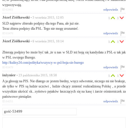
wypoczywają.
odpowiedz
ID:63461
Józef Ziółkowski
• 5 września 2015, 12:05
1
1
SLD najpierw zbierało podpisy dla tego Pana, ale już nie.
Teraz zbiera podpisy dla PSL. Tego nie mogę zrozumieć.
odpowiedz
ID:63476
Józef Ziółkowski
• 6 września 2015, 10:14
1
1
Zbierają podpisy bo może być tak ,że u nas w SLD też boją się kandydata z PSL-u tak jak
w PSL swojego Burego.
http://kulisy24.com/polityka/wszyscy-w-psl-boja-sie-burego
odpowiedz
ID:63479
inżynier
• 23 października 2015, 18:58
1
1
A ja głosuję na PIS. Nie dlatego ze jestem biedny, wręcz odwrotnie, niczego mi nie brakuje,
ale tylko w PIS są ludzie uczciwi , ludzie chcący zmienić rozkradzioną Polskę , a przede
wszystkim ukrócić sk...syństwo pętaków łaszczących się na kasę i żarcie ośmiorniczek za
państwowe pieniądze.
odpowiedz
ID:64351