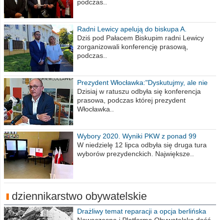
podczas..
Radni Lewicy apelują do biskupa A.
Wiesława Meringa
Dziś pod Pałacem Biskupim radni Lewicy
zorganizowali konferencję prasową,
podczas..
Prezydent Włocławka:"Dyskutujmy, ale nie
obrażajmy się”
Dzisiaj w ratuszu odbyła się konferencja
prasowa, podczas której prezydent
Włocławka..
Wybory 2020. Wyniki PKW z ponad 99
procent obwodów
W niedzielę 12 lipca odbyła się druga tura
wyborów prezydenckich. Największe..
dziennikarstwo obywatelskie
Drażliwy temat reparacji a opcja berlińska