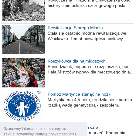
Nowoczesna i Platforma Obywatelska dość
histerycznie oskarża szeregowego posła..
Rewitalizacja Starego Miasta
Stała się ostatnio modna rewitalizacja we
Włocławku. Temat niewątpliwie ciekawy...
Koszykówka dla najmłodszych
Poniedziałek, pogoda nie rozpieszcza, pod
Halą Mistrzów typowy dla meczowego dnia..
Pomóż Martynce stanąć na nóżki
Martynka ma 4,5 roku, urodziła się z bardzo
rzadką wadą genetyczną - zespołem..
Polska moich marzeń cz.6
Szanowny Internauto, informujemy, że
Nadszedł kres moich marzeń. Kampania
zaktualizowaliśmy Politykę prywatności oraz