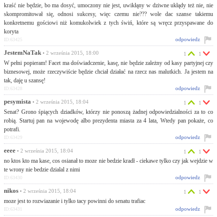
kraść nie będzie, bo ma dosyć, umoczony nie jest, uwikłąny w dziwne ukłądy też nie, nie
skompromitował się, odnosi sukcesy, więc czemu nie??? wole dac szanse takiemu
konkretnemu gościowi niż komukolwiek z tych świń, które są wręcz przyspawane do
koryta
odpowiedz
ID:63425
JestemNaTak
• 2 września 2015, 18:00
1
1
W pełni popieram! Facet ma doświadczenie, kasę, nie będzie zależny od kasy partyjnej czy
biznesowej, może rzeczywiście będzie chciał działać na rzecz nas malutkich. Ja jestem na
tak, daję u szansę!
odpowiedz
ID:63428
pesymista
• 2 września 2015, 18:04
1
1
Senat? Grono śpiących dziadków, którzy nie ponoszą żadnej odpowiedzialności za to co
robią. Startuj pan na wojewodę albo prezydenta miasta za 4 lata, Wtedy pan pokaże, co
potrafi.
odpowiedz
ID:63429
eeee
• 2 września 2015, 18:04
1
1
no ktos kto ma kase, cos osianał to moze nie bedzie kradł - ciekawe tylko czy jak wejdzie w
te wrony nie bedzie dzialal z nimi
odpowiedz
ID:63430
nikos
• 2 września 2015, 18:04
1
1
moze jest to rozwiazanie i tylko tacy powinni do senatu trafiac
odpowiedz
ID:63431