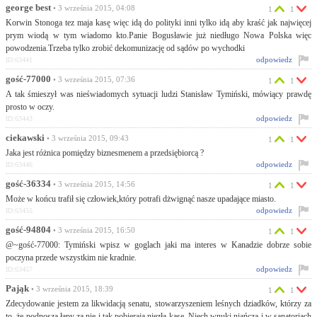
george best
• 3 września 2015, 04:08
1
1
Korwin Stonoga tez maja kasę więc idą do polityki inni tylko idą aby kraść jak najwięcej
prym wiodą w tym wiadomo kto.Panie Bogusławie już niedługo Nowa Polska więc
powodzenia.Trzeba tylko zrobić dekomunizację od sądów po wychodki
odpowiedz
ID:63441
gość-77000
• 3 września 2015, 07:36
1
1
A tak śmieszył was nieświadomych sytuacji ludzi Stanisław Tymiński, mówiący prawdę
prosto w oczy.
odpowiedz
ID:63443
ciekawski
• 3 września 2015, 09:43
1
1
Jaka jest różnica pomiędzy biznesmenem a przedsiębiorcą ?
odpowiedz
ID:63446
gość-36334
• 3 września 2015, 14:56
1
1
Może w końcu trafił się człowiek,który potrafi dżwignąć nasze upadające miasto.
odpowiedz
ID:63455
gość-94804
• 3 września 2015, 16:50
1
1
@~gość-77000: Tymiński wpisz w goglach jaki ma interes w Kanadzie dobrze sobie
poczyna przede wszystkim nie kradnie.
odpowiedz
ID:63457
Pająk
• 3 września 2015, 18:39
1
1
Zdecydowanie jestem za likwidacją senatu, stowarzyszeniem leśnych dziadków, którzy za
to, że podnoszą łapy za nie i tak pobieraja niezłą kasę. Niech wnuki niańczą i w sanatoriach