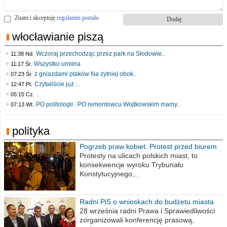
Znam i akceptuję
regulamin portalu
włocławianie piszą
Wczoraj przechodząc przez park na Słodowie..
11:38 Nd.
Wszystko umiera
11:17 Śr.
z gniazdami ptaków Na żytniej obok..
07:23 Śr.
Czytaliście już :..
12:47 Pt.
..
05:15 Cz.
PO politologii . PO remontowcu Wojtkowskim mamy..
07:13 Wt.
polityka
Pogrzeb praw kobiet. Protest przed biurem
poselskim PiS
Protesty na ulicach polskich miast, to
konsekwencje wyroku Trybunału
Konstytucyjnego,..
Radni PiS o wnioskach do budżetu miasta
na 2021 rok
28 września radni Prawa i Sprawiedliwości
zorganizowali konferencję prasową,