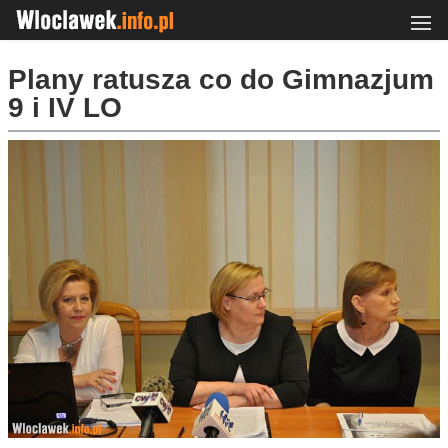
Plany ratusza co do Gimnazjum
9 i IV LO