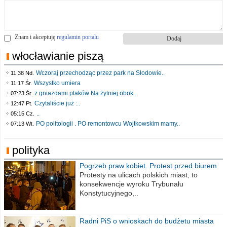
Znam i akceptuję
regulamin portalu
włocławianie piszą
Wczoraj przechodząc przez park na Słodowie..
11:38 Nd.
Wszystko umiera
11:17 Śr.
z gniazdami ptaków Na żytniej obok..
07:23 Śr.
Czytaliście już :..
12:47 Pt.
..
05:15 Cz.
PO politologii . PO remontowcu Wojtkowskim mamy..
07:13 Wt.
polityka
Pogrzeb praw kobiet. Protest przed biurem
poselskim PiS
Protesty na ulicach polskich miast, to
konsekwencje wyroku Trybunału
Konstytucyjnego,..
Radni PiS o wnioskach do budżetu miasta