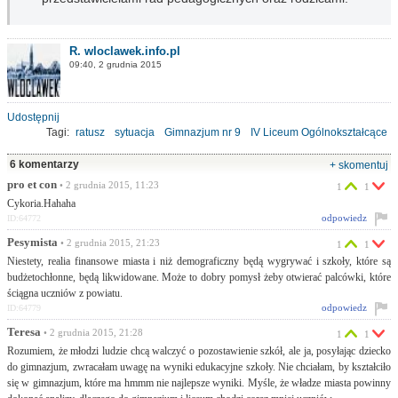
R. wloclawek.info.pl
09:40, 2 grudnia 2015
Udostępnij
Tagi:
ratusz
sytuacja
Gimnazjum nr 9
IV Liceum Ogólnokształcące
nabór
niż demograficzny
likwidacja
wygaśnięcie
rozmowy
6 komentarzy
+ skomentuj
pro et con
• 2 grudnia 2015, 11:23
1
1
Cykoria.Hahaha
odpowiedz
ID:64772
Pesymista
• 2 grudnia 2015, 21:23
1
1
Niestety, realia finansowe miasta i niż demograficzny będą wygrywać i szkoły, które są
budżetochłonne, będą likwidowane. Może to dobry pomysł żeby otwierać palcówki, które
ściągna uczniów z powiatu.
odpowiedz
ID:64779
Teresa
• 2 grudnia 2015, 21:28
1
1
Rozumiem, że młodzi ludzie chcą walczyć o pozostawienie szkół, ale ja, posyłając dziecko
do gimnazjum, zwracałam uwagę na wyniki edukacyjne szkoły. Nie chciałam, by kształciło
się w gimnazjum, które ma hmmm nie najlepsze wyniki. Myśle, że władze miasta powinny