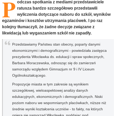
P
odczas spotkania z mediami przedstawiciele
ratusza bardzo szczegółowo przedstawili
wyliczenia dotyczące naboru do szkół, wyników
egzaminów i kosztów utrzymania placówek. I po raz
kolejny tłumaczyli, że żadne decyzje związane z
likwidacją lub wygaszaniem szkół nie zapadły.
Przedstawiamy Państwu stan obecny, poparty danymi
ekonomicznymi i demograficznymi - powiedziała zastępca
prezydenta Włocławka ds. edukacji i spraw społecznych,
Barbara Moraczewska, odnosząc się do zamierzeń
samorządu względem Gimnazjum nr 9 i IV Liceum
Ogólnokształcącego.
Propozycje miasta w tym zakresie są wynikiem
szczegółowej, wieloaspektowej analizy danych
edukacyjnych, ekonomicznych i demograficznych. Niski
poziom naboru we wspomnianych placówkach, niższe niż
średnie wyniki kształcenia uczniów - to fakty, na których
opiera się samorząd Włocławka, poddając pod