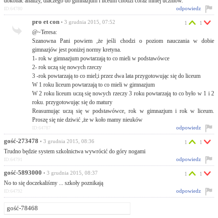
dokonać analizy, dlaczego do gimnazjum i liceum chodzi coraz mniej uczniów.
odpowiedz
ID:64780
pro et con
• 3 grudnia 2015, 07:52
1
1
@~Teresa:
Szanowna Pani powiem ,że jeśli chodzi o poziom nauczania w dobie
gimnazjów jest poniżej normy kretyna.
1- rok w gimnazjum powtarzają to co mieli w podstawówce
2- rok uczą się nowych rzeczy
3 -rok powtarzają to co miel;i przez dwa lata przygotowując się do liceum
W 1 roku liceum powtarzają to co mieli w gimnazjum
W 2 roku liceum uczą się nowych rzeczy 3 roku powtarzają to co było w 1 i 2
roku. przygotowując się do matury
Reasumując uczą się w podstawówce, rok w gimnazjum i rok w liceum.
Proszę się nie dziwić ,że w koło mamy nieuków
odpowiedz
ID:64787
gość-273478
• 3 grudnia 2015, 08:36
1
1
Trudno będzie system szkolnictwa wywrócić do góry nogami
odpowiedz
ID:64791
gość-5893000
• 3 grudnia 2015, 08:37
1
1
No to się doczekaliśmy ... szkoły poznikają
odpowiedz
ID:64792