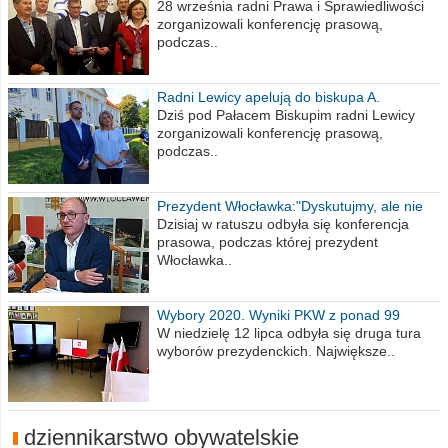
na 2021 rok
28 września radni Prawa i Sprawiedliwości
zorganizowali konferencję prasową,
podczas..
Radni Lewicy apelują do biskupa A.
Wiesława Meringa
Dziś pod Pałacem Biskupim radni Lewicy
zorganizowali konferencję prasową,
podczas..
Prezydent Włocławka:"Dyskutujmy, ale nie
obrażajmy się”
Dzisiaj w ratuszu odbyła się konferencja
prasowa, podczas której prezydent
Włocławka..
Wybory 2020. Wyniki PKW z ponad 99
procent obwodów
W niedzielę 12 lipca odbyła się druga tura
wyborów prezydenckich. Największe..
dziennikarstwo obywatelskie