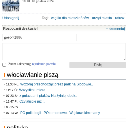
18:18, 18 grudnia 2024
Udostępnij
Tagi:
wigilia dla mieszkańców
urząd miasta
ratusz
Rozpocznij dyskusję!
+ skomentuj
Znam i akceptuję
regulamin portalu
włocławianie piszą
Wczoraj przechodząc przez park na Słodowie..
11:38 Nd.
Wszystko umiera
11:17 Śr.
z gniazdami ptaków Na żytniej obok..
07:23 Śr.
Czytaliście już :..
12:47 Pt.
..
05:15 Cz.
PO politologii . PO remontowcu Wojtkowskim mamy..
07:13 Wt.
polityka