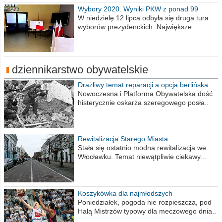
Wybory 2020. Wyniki PKW z ponad 99
procent obwodów
W niedzielę 12 lipca odbyła się druga tura
wyborów prezydenckich. Największe..
dziennikarstwo obywatelskie
Drażliwy temat reparacji a opcja berlińska
Nowoczesna i Platforma Obywatelska dość
histerycznie oskarża szeregowego posła..
Rewitalizacja Starego Miasta
Stała się ostatnio modna rewitalizacja we
Włocławku. Temat niewątpliwie ciekawy...
Koszykówka dla najmłodszych
Poniedziałek, pogoda nie rozpieszcza, pod
Halą Mistrzów typowy dla meczowego dnia..