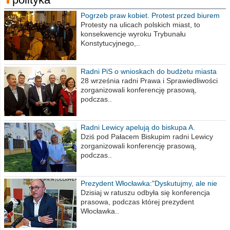
Pogrzeb praw kobiet. Protest przed biurem
poselskim PiS
Protesty na ulicach polskich miast, to
konsekwencje wyroku Trybunału
Konstytucyjnego,..
Radni PiS o wnioskach do budżetu miasta
na 2021 rok
28 września radni Prawa i Sprawiedliwości
zorganizowali konferencję prasową,
podczas..
Radni Lewicy apelują do biskupa A.
Wiesława Meringa
Dziś pod Pałacem Biskupim radni Lewicy
zorganizowali konferencję prasową,
podczas..
Prezydent Włocławka:"Dyskutujmy, ale nie
obrażajmy się”
Dzisiaj w ratuszu odbyła się konferencja
prasowa, podczas której prezydent
Włocławka..