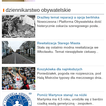
dziennikarstwo obywatelskie
Drażliwy temat reparacji a opcja berlińska
Nowoczesna i Platforma Obywatelska dość
histerycznie oskarża szeregowego posła..
Rewitalizacja Starego Miasta
Stała się ostatnio modna rewitalizacja we
Włocławku. Temat niewątpliwie ciekawy...
Koszykówka dla najmłodszych
Poniedziałek, pogoda nie rozpieszcza, pod
Halą Mistrzów typowy dla meczowego dnia..
Pomóż Martynce stanąć na nóżki
Martynka ma 4,5 roku, urodziła się z bardzo
rzadką wadą genetyczną - zespołem..