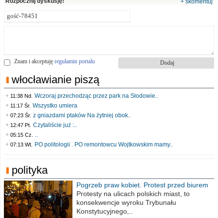
Rozpocznij dyskusję!
+ skomentuj
Znam i akceptuję
regulamin portalu
włocławianie piszą
Wczoraj przechodząc przez park na Słodowie..
11:38 Nd.
Wszystko umiera
11:17 Śr.
z gniazdami ptaków Na żytniej obok..
07:23 Śr.
Czytaliście już :..
12:47 Pt.
..
05:15 Cz.
PO politologii . PO remontowcu Wojtkowskim mamy..
07:13 Wt.
polityka
Pogrzeb praw kobiet. Protest przed biurem
poselskim PiS
Protesty na ulicach polskich miast, to
konsekwencje wyroku Trybunału
Konstytucyjnego,..