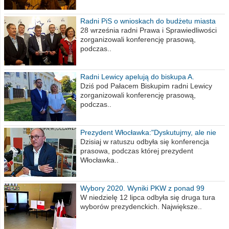
Radni PiS o wnioskach do budżetu miasta
na 2021 rok
28 września radni Prawa i Sprawiedliwości
zorganizowali konferencję prasową,
podczas..
Radni Lewicy apelują do biskupa A.
Wiesława Meringa
Dziś pod Pałacem Biskupim radni Lewicy
zorganizowali konferencję prasową,
podczas..
Prezydent Włocławka:"Dyskutujmy, ale nie
obrażajmy się”
Dzisiaj w ratuszu odbyła się konferencja
prasowa, podczas której prezydent
Włocławka..
Wybory 2020. Wyniki PKW z ponad 99
procent obwodów
W niedzielę 12 lipca odbyła się druga tura
wyborów prezydenckich. Największe..