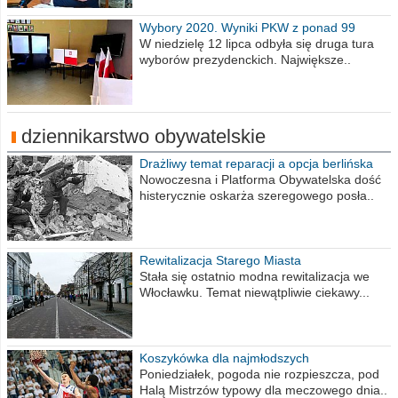
Wybory 2020. Wyniki PKW z ponad 99
procent obwodów
W niedzielę 12 lipca odbyła się druga tura
wyborów prezydenckich. Największe..
dziennikarstwo obywatelskie
Drażliwy temat reparacji a opcja berlińska
Nowoczesna i Platforma Obywatelska dość
histerycznie oskarża szeregowego posła..
Rewitalizacja Starego Miasta
Stała się ostatnio modna rewitalizacja we
Włocławku. Temat niewątpliwie ciekawy...
Koszykówka dla najmłodszych
Poniedziałek, pogoda nie rozpieszcza, pod
Halą Mistrzów typowy dla meczowego dnia..