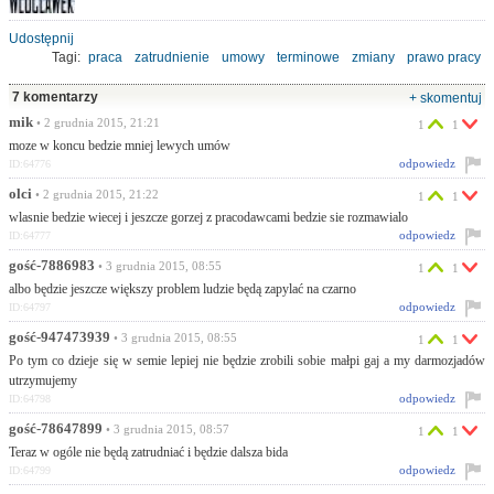
Udostępnij
Tagi:
praca
zatrudnienie
umowy
terminowe
zmiany
prawo pracy
7 komentarzy
+ skomentuj
mik
• 2 grudnia 2015, 21:21
1
1
moze w koncu bedzie mniej lewych umów
odpowiedz
ID:64776
olci
• 2 grudnia 2015, 21:22
1
1
wlasnie bedzie wiecej i jeszcze gorzej z pracodawcami bedzie sie rozmawialo
odpowiedz
ID:64777
gość-7886983
• 3 grudnia 2015, 08:55
1
1
albo będzie jeszcze większy problem ludzie będą zapylać na czarno
odpowiedz
ID:64797
gość-947473939
• 3 grudnia 2015, 08:55
1
1
Po tym co dzieje się w semie lepiej nie będzie zrobili sobie małpi gaj a my darmozjadów
utrzymujemy
odpowiedz
ID:64798
gość-78647899
• 3 grudnia 2015, 08:57
1
1
Teraz w ogóle nie będą zatrudniać i będzie dalsza bida
odpowiedz
ID:64799