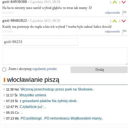
gość-64930388
• 3 grudnia 2015, 08:58
1
1
Ha ha to niestety nasz naród wybrał głąbów to teraz tak mamy :D
odpowiedz
ID:64800
gość-98402822
• 3 grudnia 2015, 08:59
1
1
Każdy ma pretensje do rządu a kto ich wybrał ? trzeba było zabrać babci dowód
odpowiedz
ID:64801
Znam i akceptuję
regulamin portalu
włocławianie piszą
Wczoraj przechodząc przez park na Słodowie..
11:38 Nd.
Wszystko umiera
11:17 Śr.
z gniazdami ptaków Na żytniej obok..
07:23 Śr.
Czytaliście już :..
12:47 Pt.
..
05:15 Cz.
PO politologii . PO remontowcu Wojtkowskim mamy..
07:13 Wt.