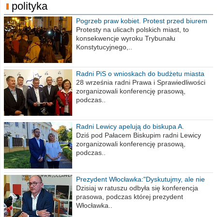
polityka
Pogrzeb praw kobiet. Protest przed biurem
poselskim PiS
Protesty na ulicach polskich miast, to
konsekwencje wyroku Trybunału
Konstytucyjnego,..
Radni PiS o wnioskach do budżetu miasta
na 2021 rok
28 września radni Prawa i Sprawiedliwości
zorganizowali konferencję prasową,
podczas..
Radni Lewicy apelują do biskupa A.
Wiesława Meringa
Dziś pod Pałacem Biskupim radni Lewicy
zorganizowali konferencję prasową,
podczas..
Prezydent Włocławka:"Dyskutujmy, ale nie
obrażajmy się”
Dzisiaj w ratuszu odbyła się konferencja
prasowa, podczas której prezydent
Włocławka..