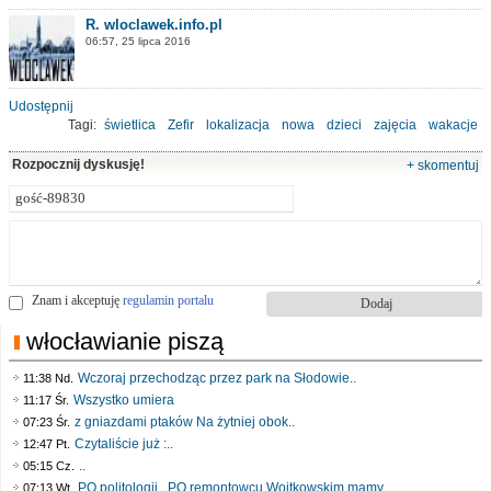
R. wloclawek.info.pl
06:57, 25 lipca 2016
Udostępnij
Tagi:
świetlica
Zefir
lokalizacja
nowa
dzieci
zajęcia
wakacje
Rozpocznij dyskusję!
+ skomentuj
Znam i akceptuję
regulamin portalu
włocławianie piszą
Wczoraj przechodząc przez park na Słodowie..
11:38 Nd.
Wszystko umiera
11:17 Śr.
z gniazdami ptaków Na żytniej obok..
07:23 Śr.
Czytaliście już :..
12:47 Pt.
..
05:15 Cz.
PO politologii . PO remontowcu Wojtkowskim mamy..
07:13 Wt.