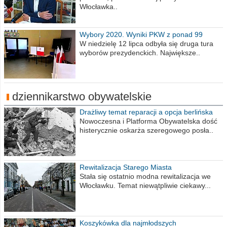
Włocławka..
Wybory 2020. Wyniki PKW z ponad 99
procent obwodów
W niedzielę 12 lipca odbyła się druga tura
wyborów prezydenckich. Największe..
dziennikarstwo obywatelskie
Drażliwy temat reparacji a opcja berlińska
Nowoczesna i Platforma Obywatelska dość
histerycznie oskarża szeregowego posła..
Rewitalizacja Starego Miasta
Stała się ostatnio modna rewitalizacja we
Włocławku. Temat niewątpliwie ciekawy...
Koszykówka dla najmłodszych