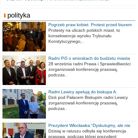
polityka
Pogrzeb praw kobiet. Protest przed biurem
poselskim PiS
Protesty na ulicach polskich miast, to
konsekwencje wyroku Trybunału
Konstytucyjnego,..
Radni PiS o wnioskach do budżetu miasta
na 2021 rok
28 września radni Prawa i Sprawiedliwości
zorganizowali konferencję prasową,
podczas..
Radni Lewicy apelują do biskupa A.
Wiesława Meringa
Dziś pod Pałacem Biskupim radni Lewicy
zorganizowali konferencję prasową,
podczas..
Prezydent Włocławka:"Dyskutujmy, ale nie
obrażajmy się”
Dzisiaj w ratuszu odbyła się konferencja
prasowa, podczas której prezydent