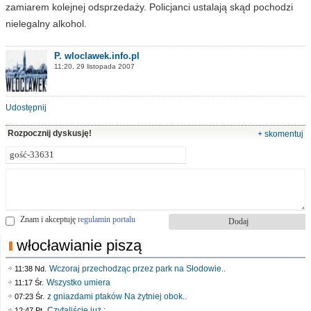
zamiarem kolejnej odsprzedaży. Policjanci ustalają skąd pochodzi
nielegalny alkohol.
P. wloclawek.info.pl
11:20, 29 listopada 2007
Udostępnij
Rozpocznij dyskusję!
+ skomentuj
Znam i akceptuję
regulamin portalu
włocławianie piszą
Wczoraj przechodząc przez park na Słodowie..
11:38 Nd.
Wszystko umiera
11:17 Śr.
z gniazdami ptaków Na żytniej obok..
07:23 Śr.
Czytaliście już :..
12:47 Pt.