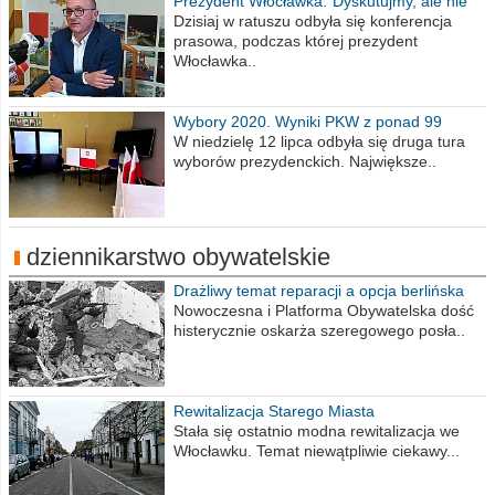
Prezydent Włocławka:"Dyskutujmy, ale nie
obrażajmy się”
Dzisiaj w ratuszu odbyła się konferencja
prasowa, podczas której prezydent
Włocławka..
Wybory 2020. Wyniki PKW z ponad 99
procent obwodów
W niedzielę 12 lipca odbyła się druga tura
wyborów prezydenckich. Największe..
dziennikarstwo obywatelskie
Drażliwy temat reparacji a opcja berlińska
Nowoczesna i Platforma Obywatelska dość
histerycznie oskarża szeregowego posła..
Rewitalizacja Starego Miasta
Stała się ostatnio modna rewitalizacja we
Włocławku. Temat niewątpliwie ciekawy...