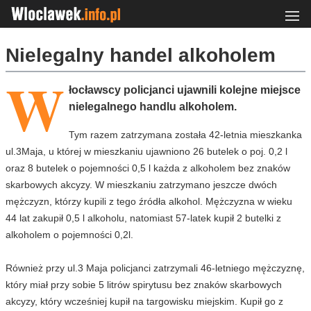
Nielegalny handel alkoholem
W
łocławscy policjanci ujawnili kolejne miejsce
nielegalnego handlu alkoholem.
Tym razem zatrzymana została 42-letnia mieszkanka
ul.3Maja, u której w mieszkaniu ujawniono 26 butelek o poj. 0,2 l
oraz 8 butelek o pojemności 0,5 l każda z alkoholem bez znaków
skarbowych akcyzy. W mieszkaniu zatrzymano jeszcze dwóch
mężczyzn, którzy kupili z tego źródła alkohol. Mężczyzna w wieku
44 lat zakupił 0,5 l alkoholu, natomiast 57-latek kupił 2 butelki z
alkoholem o pojemności 0,2l.
Również przy ul.3 Maja policjanci zatrzymali 46-letniego mężczyznę,
który miał przy sobie 5 litrów spirytusu bez znaków skarbowych
akcyzy, który wcześniej kupił na targowisku miejskim. Kupił go z