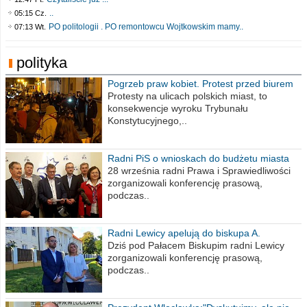
..
05:15 Cz.
PO politologii . PO remontowcu Wojtkowskim mamy..
07:13 Wt.
polityka
Pogrzeb praw kobiet. Protest przed biurem
poselskim PiS
Protesty na ulicach polskich miast, to
konsekwencje wyroku Trybunału
Konstytucyjnego,..
Radni PiS o wnioskach do budżetu miasta
na 2021 rok
28 września radni Prawa i Sprawiedliwości
zorganizowali konferencję prasową,
podczas..
Radni Lewicy apelują do biskupa A.
Wiesława Meringa
Dziś pod Pałacem Biskupim radni Lewicy
zorganizowali konferencję prasową,
podczas..