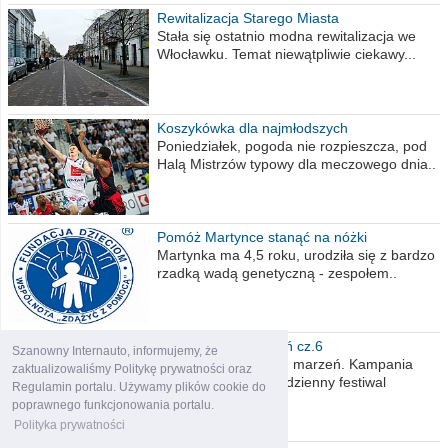
Rewitalizacja Starego Miasta
Stała się ostatnio modna rewitalizacja we
Włocławku. Temat niewątpliwie ciekawy...
Koszykówka dla najmłodszych
Poniedziałek, pogoda nie rozpieszcza, pod
Halą Mistrzów typowy dla meczowego dnia..
Pomóż Martynce stanąć na nóżki
Martynka ma 4,5 roku, urodziła się z bardzo
rzadką wadą genetyczną - zespołem..
Polska moich marzeń cz.6
Szanowny Internauto, informujemy, że
Nadszedł kres moich marzeń. Kampania
zaktualizowaliśmy Politykę prywatności oraz
wyborcza czyli niecodzienny festiwal
Regulamin portalu. Używamy plików cookie do
obietnic,..
poprawnego funkcjonowania portalu.
Polityka prywatności