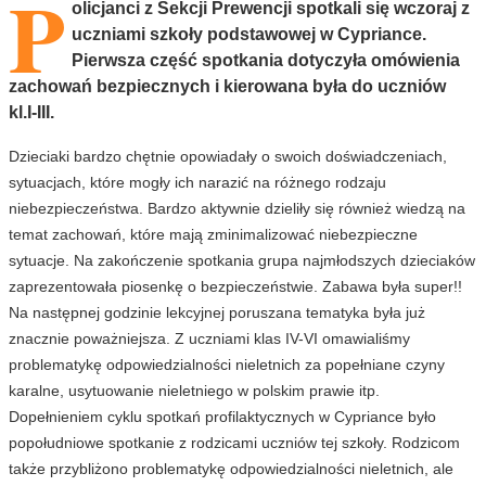
P
olicjanci z Sekcji Prewencji spotkali się wczoraj z
uczniami szkoły podstawowej w Cypriance.
Pierwsza część spotkania dotyczyła omówienia
zachowań bezpiecznych i kierowana była do uczniów
kl.I-III.
Dzieciaki bardzo chętnie opowiadały o swoich doświadczeniach,
sytuacjach, które mogły ich narazić na różnego rodzaju
niebezpieczeństwa. Bardzo aktywnie dzieliły się również wiedzą na
temat zachowań, które mają zminimalizować niebezpieczne
sytuacje. Na zakończenie spotkania grupa najmłodszych dzieciaków
zaprezentowała piosenkę o bezpieczeństwie. Zabawa była super!!
Na następnej godzinie lekcyjnej poruszana tematyka była już
znacznie poważniejsza. Z uczniami klas IV-VI omawialiśmy
problematykę odpowiedzialności nieletnich za popełniane czyny
karalne, usytuowanie nieletniego w polskim prawie itp.
Dopełnieniem cyklu spotkań profilaktycznych w Cypriance było
popołudniowe spotkanie z rodzicami uczniów tej szkoły. Rodzicom
także przybliżono problematykę odpowiedzialności nieletnich, ale