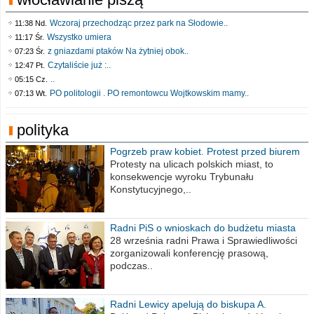
Wczoraj przechodząc przez park na Słodowie..
11:38 Nd.
Wszystko umiera
11:17 Śr.
z gniazdami ptaków Na żytniej obok..
07:23 Śr.
Czytaliście już :..
12:47 Pt.
..
05:15 Cz.
PO politologii . PO remontowcu Wojtkowskim mamy..
07:13 Wt.
polityka
Pogrzeb praw kobiet. Protest przed biurem
poselskim PiS
Protesty na ulicach polskich miast, to
konsekwencje wyroku Trybunału
Konstytucyjnego,..
Radni PiS o wnioskach do budżetu miasta
na 2021 rok
28 września radni Prawa i Sprawiedliwości
zorganizowali konferencję prasową,
podczas..
Radni Lewicy apelują do biskupa A.