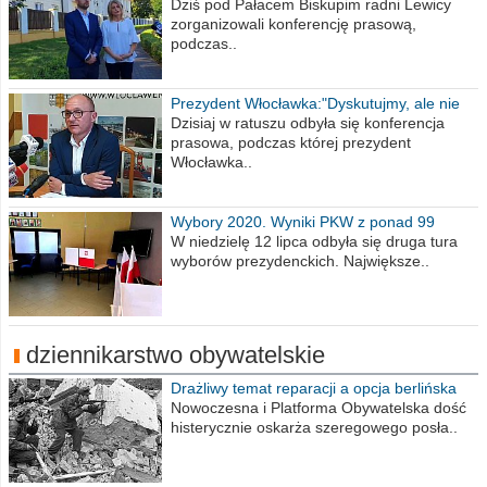
Wiesława Meringa
Dziś pod Pałacem Biskupim radni Lewicy
zorganizowali konferencję prasową,
podczas..
Prezydent Włocławka:"Dyskutujmy, ale nie
obrażajmy się”
Dzisiaj w ratuszu odbyła się konferencja
prasowa, podczas której prezydent
Włocławka..
Wybory 2020. Wyniki PKW z ponad 99
procent obwodów
W niedzielę 12 lipca odbyła się druga tura
wyborów prezydenckich. Największe..
dziennikarstwo obywatelskie
Drażliwy temat reparacji a opcja berlińska
Nowoczesna i Platforma Obywatelska dość
histerycznie oskarża szeregowego posła..