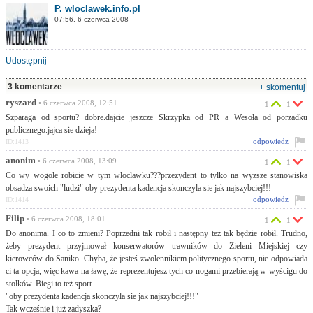
P. wloclawek.info.pl
07:56, 6 czerwca 2008
Udostępnij
3 komentarze
+ skomentuj
ryszard
• 6 czerwca 2008, 12:51
1
1
Szparaga od sportu? dobre.dajcie jeszcze Skrzypka od PR a Wesoła od porzadku
publicznego.jajca sie dzieja!
odpowiedz
ID:1413
anonim
• 6 czerwca 2008, 13:09
1
1
Co wy wogole robicie w tym wloclawku???przezydent to tylko na wyzsze stanowiska
obsadza swoich "ludzi" oby prezydenta kadencja skonczyla sie jak najszybciej!!!
odpowiedz
ID:1414
Filip
• 6 czerwca 2008, 18:01
1
1
Do anonima. I co to zmieni? Poprzedni tak robił i następny też tak będzie robił. Trudno,
żeby prezydent przyjmował konserwatorów trawników do Zieleni Miejskiej czy
kierowców do Saniko. Chyba, że jesteś zwolennikiem politycznego sportu, nie odpowiada
ci ta opcja, więc kawa na ławę, że reprezentujesz tych co nogami przebierają w wyścigu do
stołków. Biegi to też sport.
"oby prezydenta kadencja skonczyla sie jak najszybciej!!!"
Tak wcześnie i już zadyszka?