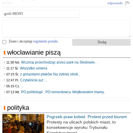
odpowiedz
ID:1421
Znam i akceptuję
regulamin portalu
włocławianie piszą
Wczoraj przechodząc przez park na Słodowie..
11:38 Nd.
Wszystko umiera
11:17 Śr.
z gniazdami ptaków Na żytniej obok..
07:23 Śr.
Czytaliście już :..
12:47 Pt.
..
05:15 Cz.
PO politologii . PO remontowcu Wojtkowskim mamy..
07:13 Wt.
polityka
Pogrzeb praw kobiet. Protest przed biurem
poselskim PiS
Protesty na ulicach polskich miast, to
konsekwencje wyroku Trybunału
Konstytucyjnego,..