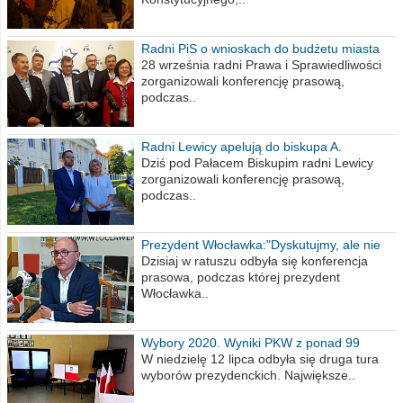
Radni PiS o wnioskach do budżetu miasta
na 2021 rok
28 września radni Prawa i Sprawiedliwości
zorganizowali konferencję prasową,
podczas..
Radni Lewicy apelują do biskupa A.
Wiesława Meringa
Dziś pod Pałacem Biskupim radni Lewicy
zorganizowali konferencję prasową,
podczas..
Prezydent Włocławka:"Dyskutujmy, ale nie
obrażajmy się”
Dzisiaj w ratuszu odbyła się konferencja
prasowa, podczas której prezydent
Włocławka..
Wybory 2020. Wyniki PKW z ponad 99
procent obwodów
W niedzielę 12 lipca odbyła się druga tura
wyborów prezydenckich. Największe..