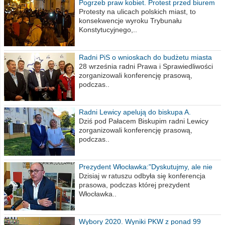
Pogrzeb praw kobiet. Protest przed biurem
poselskim PiS
Protesty na ulicach polskich miast, to
konsekwencje wyroku Trybunału
Konstytucyjnego,..
Radni PiS o wnioskach do budżetu miasta
na 2021 rok
28 września radni Prawa i Sprawiedliwości
zorganizowali konferencję prasową,
podczas..
Radni Lewicy apelują do biskupa A.
Wiesława Meringa
Dziś pod Pałacem Biskupim radni Lewicy
zorganizowali konferencję prasową,
podczas..
Prezydent Włocławka:"Dyskutujmy, ale nie
obrażajmy się”
Dzisiaj w ratuszu odbyła się konferencja
prasowa, podczas której prezydent
Włocławka..
Wybory 2020. Wyniki PKW z ponad 99