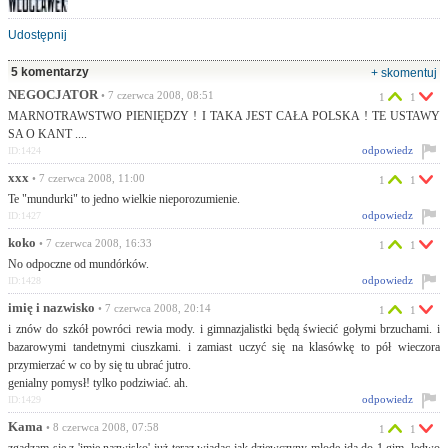
Udostępnij
5 komentarzy
+ skomentuj
NEGOCJATOR
• 7 czerwca 2008, 08:51
1
1
MARNOTRAWSTWO PIENIĘDZY ! I TAKA JEST CAŁA POLSKA ! TE USTAWY
SA O KANT ....
odpowiedz
ID:1424
xxx
• 7 czerwca 2008, 11:00
1
1
Te "mundurki" to jedno wielkie nieporozumienie.
odpowiedz
ID:1427
koko
• 7 czerwca 2008, 16:33
1
1
No odpoczne od mundórków.
odpowiedz
ID:1428
imię i nazwisko
• 7 czerwca 2008, 20:14
1
1
i znów do szkół powróci rewia mody. i gimnazjalistki będą świecić gołymi brzuchami. i
bazarowymi tandetnymi ciuszkami. i zamiast uczyć się na klasówkę to pół wieczora
przymierzać w co by się tu ubrać jutro.
genialny pomysł! tylko podziwiać. ah.
odpowiedz
ID:1429
Kama
• 8 czerwca 2008, 07:58
1
1