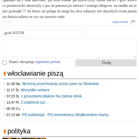
zgadzam się z 'imie nazwisko' już teraz wiadac jak dziewczyny mlode ida do 1 gim. ledwo
co postawowke ukonczyly a juz sie panosza po miesice i szukaja chlopcow na randke no to
jest przesada !!! do bravo sie pchaja ile moga bo chca zobaczyc ten doroslych swiat potem
sie dziwia rodzice ze cos sie coreczce stalo
odpowiedz
ID:1430
Znam i akceptuję
regulamin portalu
włocławianie piszą
Wczoraj przechodząc przez park na Słodowie..
11:38 Nd.
Wszystko umiera
11:17 Śr.
z gniazdami ptaków Na żytniej obok..
07:23 Śr.
Czytaliście już :..
12:47 Pt.
..
05:15 Cz.
PO politologii . PO remontowcu Wojtkowskim mamy..
07:13 Wt.
polityka