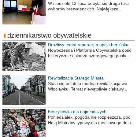
procent obwodów
W niedzielę 12 lipca odbyła się druga tura
wyborów prezydenckich. Największe..
dziennikarstwo obywatelskie
Drażliwy temat reparacji a opcja berlińska
Nowoczesna i Platforma Obywatelska dość
histerycznie oskarża szeregowego posła..
Rewitalizacja Starego Miasta
Stała się ostatnio modna rewitalizacja we
Włocławku. Temat niewątpliwie ciekawy...
Koszykówka dla najmłodszych
Poniedziałek, pogoda nie rozpieszcza, pod
Halą Mistrzów typowy dla meczowego dnia..