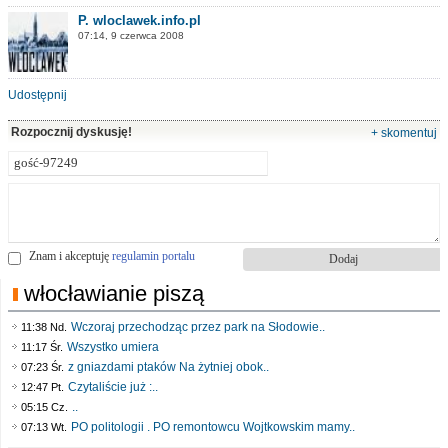
P. wloclawek.info.pl
07:14, 9 czerwca 2008
Udostępnij
Rozpocznij dyskusję!
+ skomentuj
Znam i akceptuję
regulamin portalu
włocławianie piszą
Wczoraj przechodząc przez park na Słodowie..
11:38 Nd.
Wszystko umiera
11:17 Śr.
z gniazdami ptaków Na żytniej obok..
07:23 Śr.
Czytaliście już :..
12:47 Pt.
..
05:15 Cz.
PO politologii . PO remontowcu Wojtkowskim mamy..
07:13 Wt.