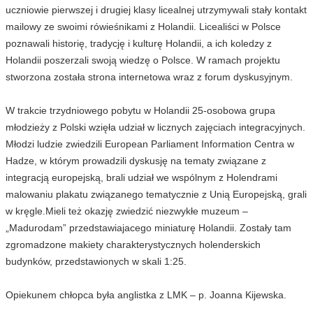
uczniowie pierwszej i drugiej klasy licealnej utrzymywali stały kontakt
mailowy ze swoimi rówieśnikami z Holandii. Licealiści w Polsce
poznawali historię, tradycję i kulturę Holandii, a ich koledzy z
Holandii poszerzali swoją wiedzę o Polsce. W ramach projektu
stworzona została strona internetowa wraz z forum dyskusyjnym.
W trakcie trzydniowego pobytu w Holandii 25-osobowa grupa
młodzieży z Polski wzięła udział w licznych zajęciach integracyjnych.
Młodzi ludzie zwiedzili European Parliament Information Centra w
Hadze, w którym prowadzili dyskusję na tematy związane z
integracją europejską, brali udział we wspólnym z Holendrami
malowaniu plakatu związanego tematycznie z Unią Europejską, grali
w kręgle.Mieli też okazję zwiedzić niezwykłe muzeum –
„Madurodam” przedstawiajacego miniaturę Holandii. Zostały tam
zgromadzone makiety charakterystycznych holenderskich
budynków, przedstawionych w skali 1:25.
Opiekunem chłopca była anglistka z LMK – p. Joanna Kijewska.