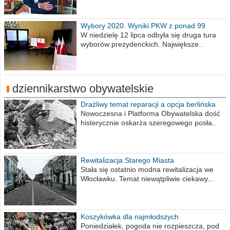
Wybory 2020. Wyniki PKW z ponad 99
procent obwodów
W niedzielę 12 lipca odbyła się druga tura
wyborów prezydenckich. Największe..
dziennikarstwo obywatelskie
Drażliwy temat reparacji a opcja berlińska
Nowoczesna i Platforma Obywatelska dość
histerycznie oskarża szeregowego posła..
Rewitalizacja Starego Miasta
Stała się ostatnio modna rewitalizacja we
Włocławku. Temat niewątpliwie ciekawy...
Koszykówka dla najmłodszych
Poniedziałek, pogoda nie rozpieszcza, pod