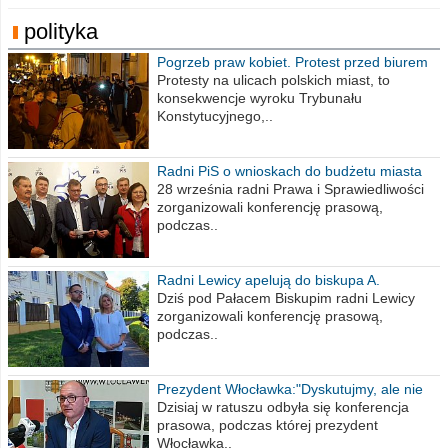
polityka
Pogrzeb praw kobiet. Protest przed biurem
poselskim PiS
Protesty na ulicach polskich miast, to
konsekwencje wyroku Trybunału
Konstytucyjnego,..
Radni PiS o wnioskach do budżetu miasta
na 2021 rok
28 września radni Prawa i Sprawiedliwości
zorganizowali konferencję prasową,
podczas..
Radni Lewicy apelują do biskupa A.
Wiesława Meringa
Dziś pod Pałacem Biskupim radni Lewicy
zorganizowali konferencję prasową,
podczas..
Prezydent Włocławka:"Dyskutujmy, ale nie
obrażajmy się”
Dzisiaj w ratuszu odbyła się konferencja
prasowa, podczas której prezydent
Włocławka..