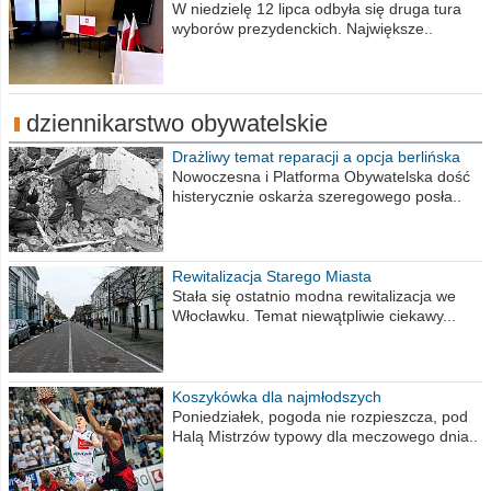
procent obwodów
W niedzielę 12 lipca odbyła się druga tura
wyborów prezydenckich. Największe..
dziennikarstwo obywatelskie
Drażliwy temat reparacji a opcja berlińska
Nowoczesna i Platforma Obywatelska dość
histerycznie oskarża szeregowego posła..
Rewitalizacja Starego Miasta
Stała się ostatnio modna rewitalizacja we
Włocławku. Temat niewątpliwie ciekawy...
Koszykówka dla najmłodszych
Poniedziałek, pogoda nie rozpieszcza, pod
Halą Mistrzów typowy dla meczowego dnia..