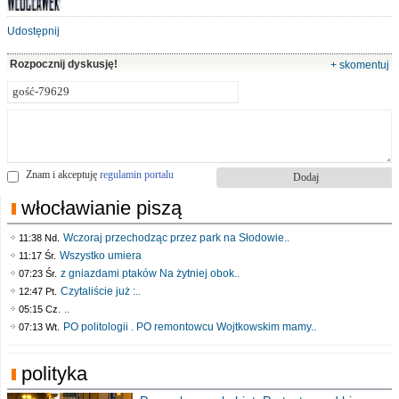
Udostępnij
Rozpocznij dyskusję!
+ skomentuj
Znam i akceptuję
regulamin portalu
włocławianie piszą
Wczoraj przechodząc przez park na Słodowie..
11:38 Nd.
Wszystko umiera
11:17 Śr.
z gniazdami ptaków Na żytniej obok..
07:23 Śr.
Czytaliście już :..
12:47 Pt.
..
05:15 Cz.
PO politologii . PO remontowcu Wojtkowskim mamy..
07:13 Wt.
polityka