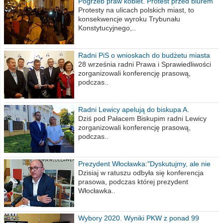
Pogrzeb praw kobiet. Protest przed biurem
poselskim PiS
Protesty na ulicach polskich miast, to
konsekwencje wyroku Trybunału
Konstytucyjnego,..
Radni PiS o wnioskach do budżetu miasta
na 2021 rok
28 września radni Prawa i Sprawiedliwości
zorganizowali konferencję prasową,
podczas..
Radni Lewicy apelują do biskupa A.
Wiesława Meringa
Dziś pod Pałacem Biskupim radni Lewicy
zorganizowali konferencję prasową,
podczas..
Prezydent Włocławka:"Dyskutujmy, ale nie
obrażajmy się”
Dzisiaj w ratuszu odbyła się konferencja
prasowa, podczas której prezydent
Włocławka..
Wybory 2020. Wyniki PKW z ponad 99