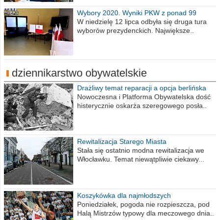
Wybory 2020. Wyniki PKW z ponad 99
procent obwodów
W niedzielę 12 lipca odbyła się druga tura
wyborów prezydenckich. Największe..
dziennikarstwo obywatelskie
Drażliwy temat reparacji a opcja berlińska
Nowoczesna i Platforma Obywatelska dość
histerycznie oskarża szeregowego posła..
Rewitalizacja Starego Miasta
Stała się ostatnio modna rewitalizacja we
Włocławku. Temat niewątpliwie ciekawy...
Koszykówka dla najmłodszych
Poniedziałek, pogoda nie rozpieszcza, pod
Halą Mistrzów typowy dla meczowego dnia..