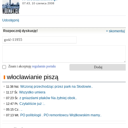
07:43, 10 czerwca 2008
Udostępnij
Rozpocznij dyskusję!
+ skomentuj
Znam i akceptuję
regulamin portalu
włocławianie piszą
Wczoraj przechodząc przez park na Słodowie..
11:38 Nd.
Wszystko umiera
11:17 Śr.
z gniazdami ptaków Na żytniej obok..
07:23 Śr.
Czytaliście już :..
12:47 Pt.
..
05:15 Cz.
PO politologii . PO remontowcu Wojtkowskim mamy..
07:13 Wt.