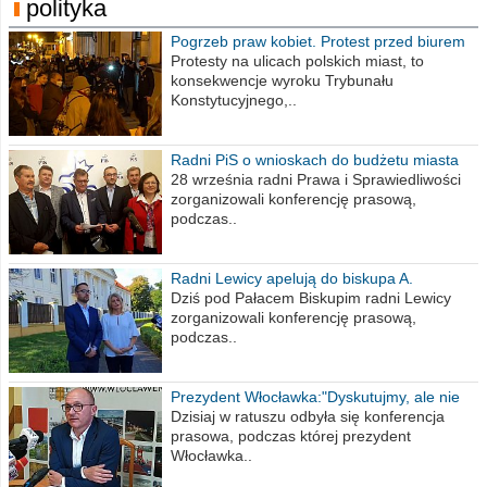
polityka
Pogrzeb praw kobiet. Protest przed biurem
poselskim PiS
Protesty na ulicach polskich miast, to
konsekwencje wyroku Trybunału
Konstytucyjnego,..
Radni PiS o wnioskach do budżetu miasta
na 2021 rok
28 września radni Prawa i Sprawiedliwości
zorganizowali konferencję prasową,
podczas..
Radni Lewicy apelują do biskupa A.
Wiesława Meringa
Dziś pod Pałacem Biskupim radni Lewicy
zorganizowali konferencję prasową,
podczas..
Prezydent Włocławka:"Dyskutujmy, ale nie
obrażajmy się”
Dzisiaj w ratuszu odbyła się konferencja
prasowa, podczas której prezydent
Włocławka..