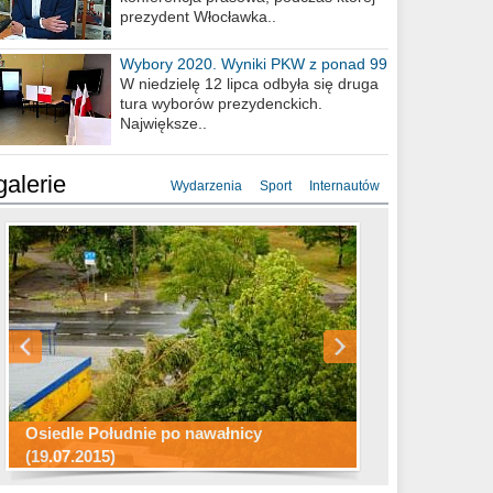
prezydent Włocławka..
Wybory 2020. Wyniki PKW z ponad 99
procent obwodów
W niedzielę 12 lipca odbyła się druga
tura wyborów prezydenckich.
Największe..
galerie
Wydarzenia
Sport
Internautów
Konkurs fotograficzny "Co to za
Miasto kładzie się do snu .
miejsca"
Ścieżka rowerowa w naszym mieście
Osiedle Południe po nawałnicy
(19.07.2015)
Wizytówka Włocławka
polowanie wigilijne 2014