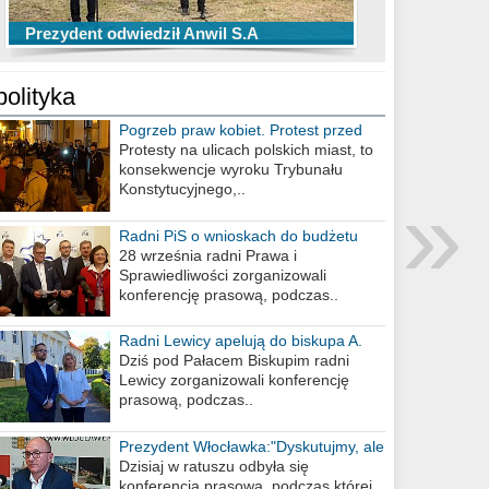
TOP 10 przechwytów Anwilu Włocławek
TOP 5 rzutów Anwilu Włocławek w BCL
Prezydent odwiedził Anwil S.A
w EBL w sezonie 2019/2020
w sezonie 2019/2020
polityka
Pogrzeb praw kobiet. Protest przed
biurem poselskim PiS
Protesty na ulicach polskich miast, to
konsekwencje wyroku Trybunału
»
Konstytucyjnego,..
Radni PiS o wnioskach do budżetu
miasta na 2021 rok
28 września radni Prawa i
Sprawiedliwości zorganizowali
konferencję prasową, podczas..
Radni Lewicy apelują do biskupa A.
Wiesława Meringa
Dziś pod Pałacem Biskupim radni
Lewicy zorganizowali konferencję
prasową, podczas..
Prezydent Włocławka:"Dyskutujmy, ale
nie obrażajmy się”
Dzisiaj w ratuszu odbyła się
konferencja prasowa, podczas której