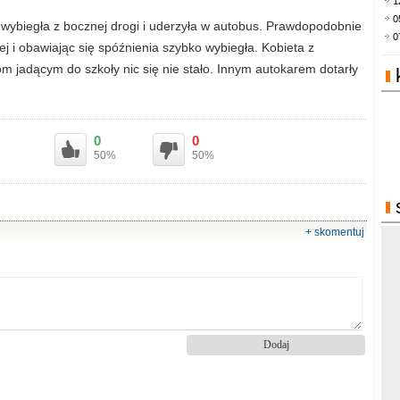
1
0
e wybiegła z bocznej drogi i uderzyła w autobus. Prawdopodobnie
0
ej i obawiając się spóźnienia szybko wybiegła. Kobieta z
om jadącym do szkoły nic się nie stało. Innym autokarem dotarły
0
0
50%
50%
+ skomentuj