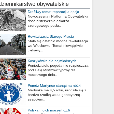
dziennikarstwo obywatelskie
Drażliwy temat reparacji a opcja
berlińska
Nowoczesna i Platforma Obywatelska
dość histerycznie oskarża
szeregowego posła..
Rewitalizacja Starego Miasta
Stała się ostatnio modna rewitalizacja
we Włocławku. Temat niewątpliwie
ciekawy...
Koszykówka dla najmłodszych
Poniedziałek, pogoda nie rozpieszcza,
pod Halą Mistrzów typowy dla
meczowego dnia..
Pomóż Martynce stanąć na nóżki
Martynka ma 4,5 roku, urodziła się z
bardzo rzadką wadą genetyczną -
zespołem..
Polska moich marzeń cz.6