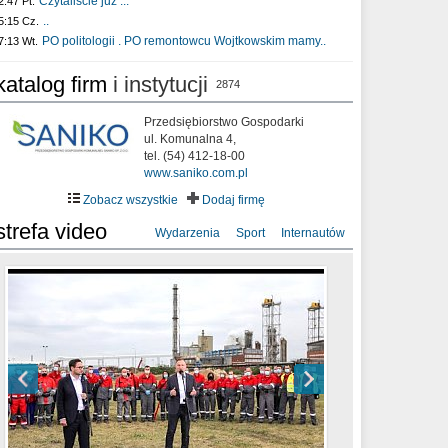
Czytaliście już :..
2:47 Pt.
..
5:15 Cz.
PO politologii . PO remontowcu Wojtkowskim mamy..
7:13 Wt.
katalog firm
i instytucji
2874
Przedsiębiorstwo Gospodarki
ul. Komunalna 4,
tel. (54) 412-18-00
www.saniko.com.pl
Zobacz wszystkie
Dodaj firmę
strefa video
Wydarzenia
Sport
Internautów
sixf33t .Last Year DRONE FOOTAGE
XXIII Sesja Rady Miasta Włocławek VIII
Ni To Ponk - W oczach mamy strach
Włocławek
kadencji w dniu 09.06.2020 r.