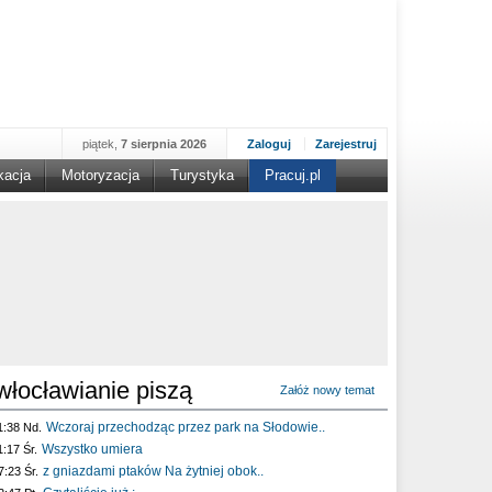
piątek,
7 sierpnia 2026
Zaloguj
Zarejestruj
kacja
Motoryzacja
Turystyka
Pracuj.pl
włocławianie piszą
Załóż nowy temat
Wczoraj przechodząc przez park na Słodowie..
1:38 Nd.
Wszystko umiera
1:17 Śr.
z gniazdami ptaków Na żytniej obok..
7:23 Śr.